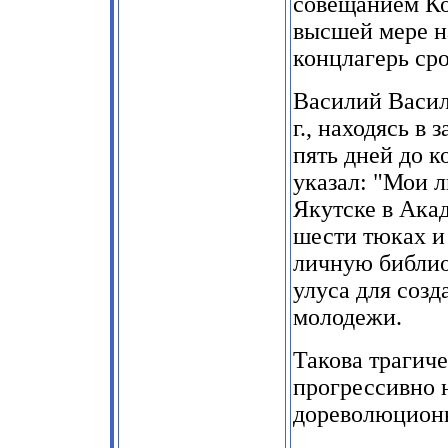
совещанием Ко
высшей мере н
концлагерь ср
Василий Васи
г.
,
находясь в з
пять дней до к
указал: "Мои 
Якутске в Ака
шести тюках и
личную библио
улуса для соз
молодежи.
Такова трагич
прогрессивно 
дореволюционн