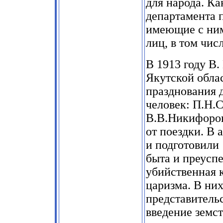
для народа. Ка
департамента п
имеющие с ни
лиц, в том чи
В
1913
году В.
Якутской облас
празднования 
человек: П.Н.
В.В.Никифоров
от поездки. В
и подготовили
быта и преуспе
убийственная 
царизма. В ни
представительс
введение земст