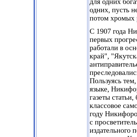
для одних бога
одних, пусть н
потом хромых 
С
1907
года Ни
первых прогре
работали в ос
край", "Якутск
антиправитель
преследовалис
Пользуясь тем,
языке, Никифо
газеты статьи
классовое само
году Никифоро
с просветител
издательного 