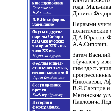
Кангаласского 
года. Мальчика
Даниил Федоро
Первыми учит
политические
Д.А.Юрасов. Ф
А.А.Сипович.
Затем Василий
обучался у изв
ним здесь учи
прогрессивным
Николаевы, Аф
В.Я.Слепцов и
Мегинском улу
Павловича
Под