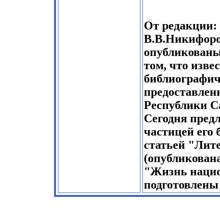
От редакции:
В.В.Никифоро
опубликованы,
том, что изве
библиографич
предоставлен
Республики С
Сегодня пред
частицей его 
статьей "Лит
(опубликован
"Жизнь наци
подготовлены