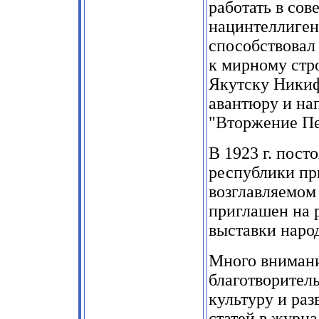
работать в сов
нацинтеллиген
способствовал
к мирному стро
Якутску Никиф
авантюру и на
"Вторжение П
В
1923
г. пост
республики пр
возглавляемо
приглашен на 
выставки наро
Много внимани
благотворител
культуру и раз
статей в журна