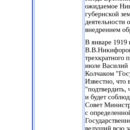
ожидаемое Ник
губернской зем
деятельности 
внедрением об
В январе
1919
В.В.Никифоров
трехкратного 
июле Василий 
Колчаком "Гос
Известно, что 
"подтвердить, 
и будет соблюд
Совет Министр
с определенно
Государственно
ведущий всю з