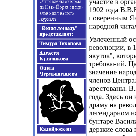
участие в орга
1902
года В.В.
поверенным Як
народной чита
Увлеченный ос
революции, в
1
якутов"
,
которы
требований. Ц
значение наро
членов Центра
арестованы. В
года. Здесь он
драму на рев
легендарном н
бунтаре Васил
дерзкие слова 