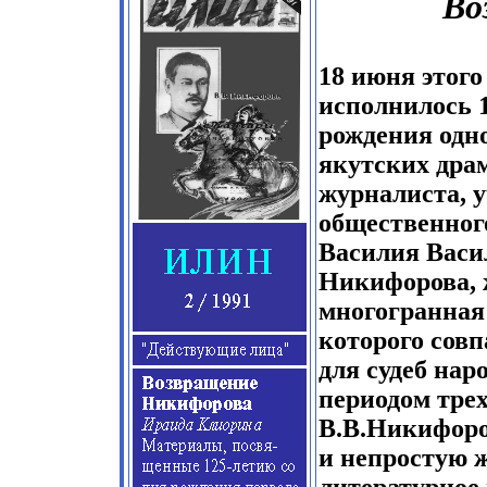
Во
18 июня этого
исполнилось 1
рождения одн
якутских драм
журналиста, у
общественног
Василия Васи
Никифорова, 
многогранная
которого сов
для судеб нар
периодом тре
В.В.Никифоро
и непростую ж