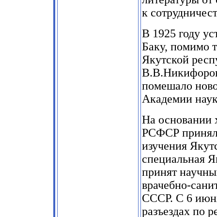
к сотрудничес
В
1925
году ус
Баку, помимо 
Якутской респ
В.В.Никифорова
помешало ново
Академии нау
На основании 
РСФСР приняла
изучения Якутс
специальная Я
принят научны
врачебно-сани
СССР. С
6
июн
разъездах по р