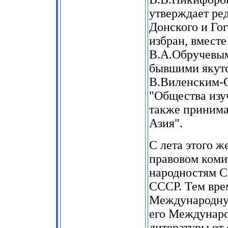
утверждает ре
Донского и Гог
избран, вмест
В.А.Обручевым
бывшими якут
В.Виленским-С
"Общества изу
также принима
Азия"
.
С лета этого ж
правовом коми
народностям 
СССР. Тем вре
Международну
его Междунаро
литературы от