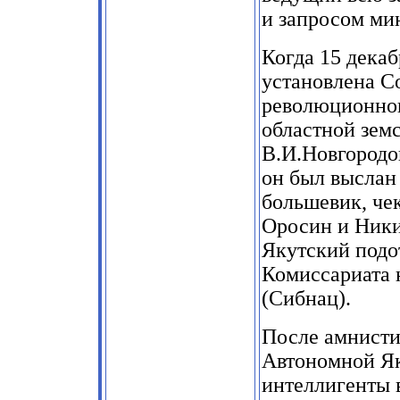
и
запросом ми
Когда
15
декаб
установлена Со
революционног
областной земс
В.И.Новгородо
он был выслан
большевик, че
Оросин и Ники
Якутский подо
Комиссариата 
(Сибнац).
После амнисти
Автономной Як
интеллигенты 