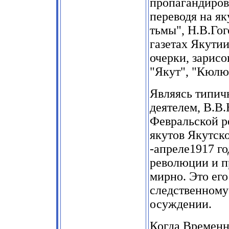
пропагандиров
переводя на як
тьмы"
,
Н.В.Гог
газетах Якутии
очерки, зарисо
"Якут"
, "
Кюлю
Являясь типи
деятелем, В.В
Февральской р
якутов Якутск
-
апреле1917 го
революции и п
мирно. Это его
следственному
осуждении.
Когда Временн