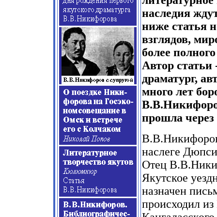
литературное 
наследия ждут
ниже статья н
взглядов, мир
более полног
Автор статьи
драматург, ав
много лет бо
В.В.Никифоро
прошла через 
В.В.Никифоро
наслеге Дюпси
Отец В.В.Ник
Якутское уезд
назначен пись
происходил из