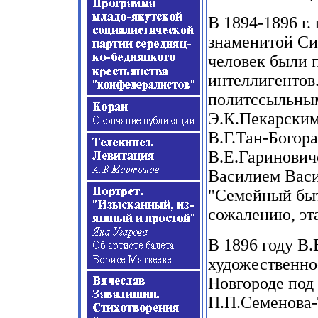
В
1894-1896
г.
знаменитой Си
человек были 
интеллигентов.
политссыльны
Э.К.Пекарским
В.Г.Тан-Богор
В.Е.Гаринович
Василием Васи
"Семейный быт
сожалению, эта
В
1896
году В.
художественн
Новгороде под
П.П.Семенова