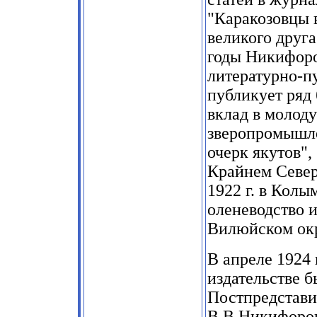
"
Каракозовцы в
великого друга
годы Никифоро
литературно-п
публикует ряд
вклад в молоду
зверопромышле
очерк якутов"
,
Крайнем Севе
1922
г. в Колы
оленеводство и
Вилюйском ок
В апреле
1924
издательстве б
Постпредстав
В.В.Никифоров