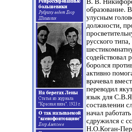
В. В. Никифор
образование. В
улусным голов
должности, пр
просветительн
русского типа,
шестикомнатну
содействовал 
боролся проти
активно помог
врачевал вмес
переводил яку
язык для С.В.
составлении сл
начал работать
сдружился с 
Н.О.Коган-Пе