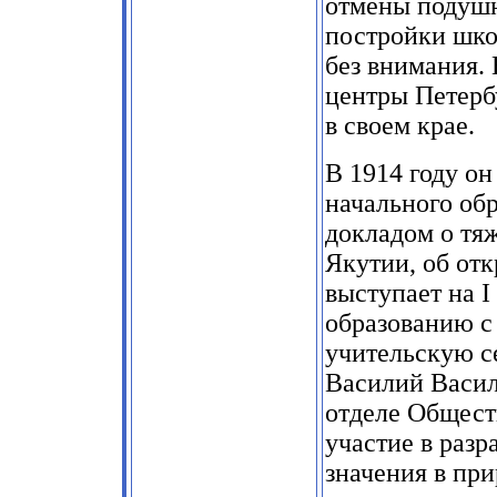
отмены подушн
постройки школ
без внимания.
центры Петерб
в своем крае.
В
1914
году он
начального обр
докладом о тя
Якутии, об от
выступает на
I
образованию с
учительскую с
Василий Васил
отделе Общест
участие в разр
значения в при