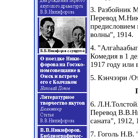
3.
Разбойник М
Перевод
М.Ник
предисловием 
волны"
, 1914.
4. "
Алга
h
аабып
Комедия в
1
де
1917
году или 
5.
Кэнчээри /От
6.
Л.Н.Толстой
Перевод В.В.Н
саната
", 1912, 
7.
Гоголь Н.В. 