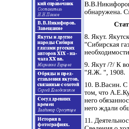
В.В.Никифоров
обнаружена. С
Стат
8.
Якут. Якутс
"
Сибирская газ
необходимости
9.
Якут
/?/
К во
"
Я.Ж
. ", 1908.
10.
В.Васин. С 
том, что А.Е.К
него обязаннос
него ждали об
11.
Деятельнос
Сведения о хо