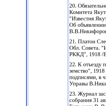
20.
Обязательн
Комитета Якут
"Известия Яку
Об объявлении
В.В.Никифоро
21.
Платон Сле
Обл. Совета. 
РККД
", 1918
/Е
22.
К отъезду 
земство"
, 1918
подписями, в ч
Управы В.Ники
23.
Журнал зас
собрания
31
ав