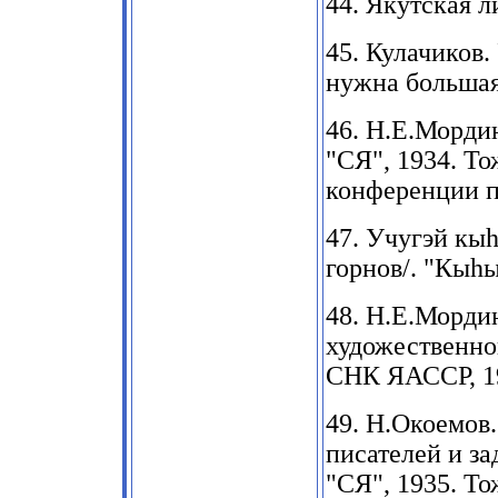
44.
Якутская ли
45.
Кулачиков.
нужна большая
46.
Н.Е.Мордин
"СЯ
", 1934.
То
конференции п
47.
Учугэй
кы
горнов/. "Кы
h
48.
Н.Е.Мордин
художественно
СНК
ЯАССР,
1
49.
Н.Окоемов. 
писателей и за
"СЯ"
, 1935.
То