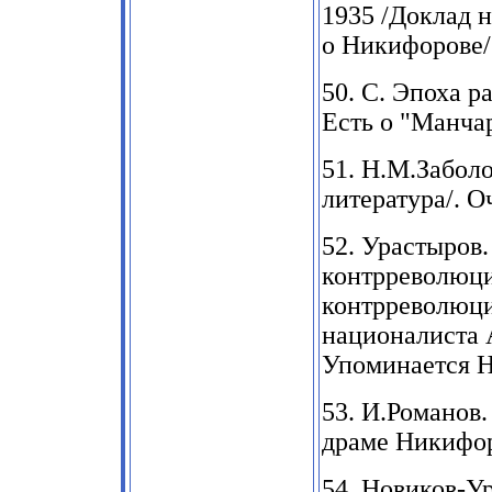
1935 /Доклад 
о Никифорове/
50.
С. Эпоха ра
Есть о "Манча
51.
Н.М.Заболоц
литература/. 
52.
Урастыров.
контрреволюци
контрреволюци
националиста 
Упоминается Н
53.
И.Романов. 
драме Никифо
54.
Новиков-Ур