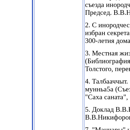
съезда инород
Председ. В.В.
2.
С инородческ
избран
секрета
300-летия дом
3.
Местная жи
(
Библиография
Толстого, пер
4.
Талбааччыт.
мунньа5а
(
Съе
"Саха
саната",
5.
Доклад В.В.
В.В.Никифоро
7.
"Манчары" н