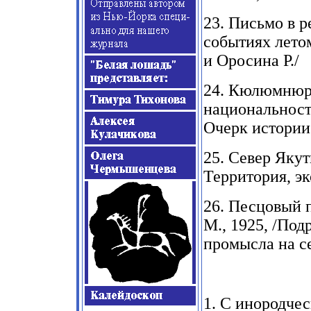
23.
Письмо в ре
событиях лето
и Оросина
P./
24.
Кюлюмнюр. 
национальност
Очерк истории
25.
Север Якут
Территория, эк
26.
Песцовый п
М
., 1925,
/Подр
промысла на с
1.
С инородчес