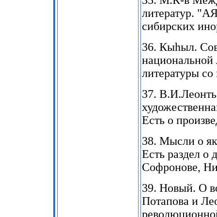
35.
М.К-в Межд
литератур. "А
сибирских ино
36.
Кы
h
ыл. Со
национальной 
литературы со
37.
В.И.Леонть
художественнай
Есть о произв
38.
Мысли о як
Есть раздел о 
Софронове, Ни
39.
Новый. О во
Потапова и Ле
революционной