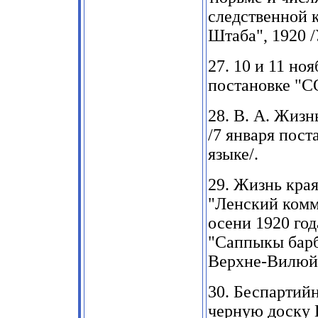
следственной 
Штаба"
, 1920
27. 10
и
11
ноя
постановке "С
28.
В. А. Жизн
/7
января пост
языке/.
29.
Жизнь края
"Ленский ком
осени
1920
год
"
Саппыкы
бар
Верхне-Вилюй
30.
Беспартийн
черную доску 