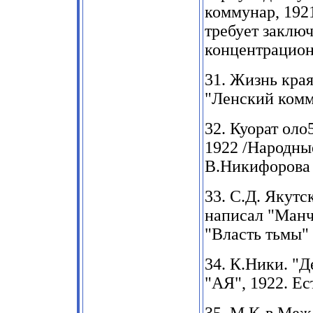
коммунар,
1921
требует заклю
концентрацион
31.
Жизнь края.
"Ленский ком
32.
Куорат оло
1922
/Народны
В.Никифорова 
33.
С.Д. Якутс
написал "Ман
"Власть тьмы" 
34.
К.Ники. "Д
"АЯ"
, 1922.
Ес