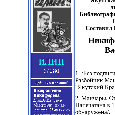
Якутска
л
Библиограф
Составил 
Никиф
Ва
1.
/Без подпис
Разбойник Ман
"Якутский Кра
2.
Манчары. От
Напечатана
в
1
обнаружена/.