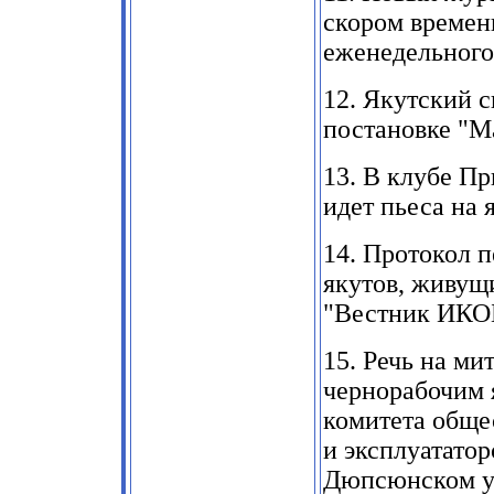
скором времен
еженедельного
12.
Якутский с
постановке "М
13.
В клубе Пр
идет пьеса на
14.
Протокол пе
якутов, живущи
"Вестник
ИКО
15.
Речь на мит
чернорабочим
комитета обще
и эксплуатато
Дюпсюнском ул