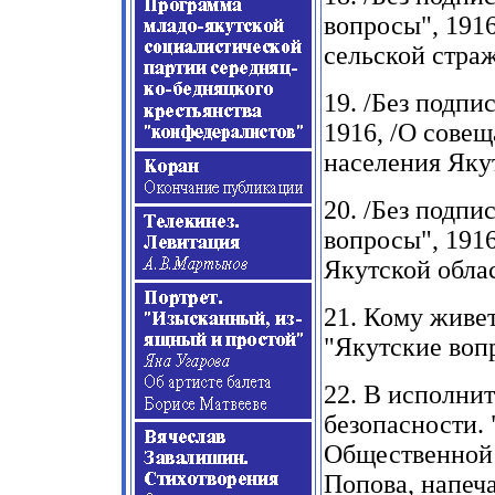
вопросы",
191
сельской страж
19.
/Без подпис
1916,
/О совещ
населения Якут
20.
/Без подпис
вопросы",
191
Якутской облас
21.
Кому живетс
"Якутские воп
22.
В исполнит
безопасности.
Общественной 
Попова, напеч