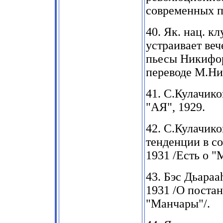
современных п
40.
Як. нац. кл
устраивает веч
пьесы Никифор
переводе М.Ни
41
. С.Кулачик
"АЯ", 1929.
42.
С.Кулачико
тенденции в с
1931
/Есть о "
43.
Бэс Дьараа
1931
/О постан
"Манчары"
/.