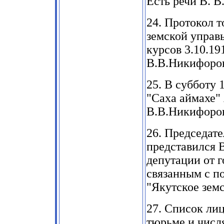
Есть речи В. В
24.
Протокол т
земской управ
курсов
3.10.19
В.В.Никифоров
25.
В субботу
1
"Саха аймахе"
В.В.Никифоро
26.
Председате
представился 
депутации от 
связанным с п
"Якутское зем
27.
Список лиц
тюрьме и числ