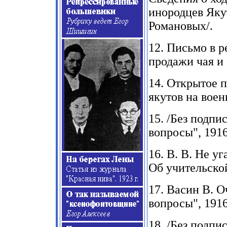
инородцев Яку
Романовых/.
12.
Письмо в р
продажи чая и 
14.
Открытое п
якутов на воен
15.
/Без подпис
вопросы
", 1916
16.
В. В. Не уг
Об учительско
17.
Васин В. Оч
вопросы",
1916
18.
/Без подпис