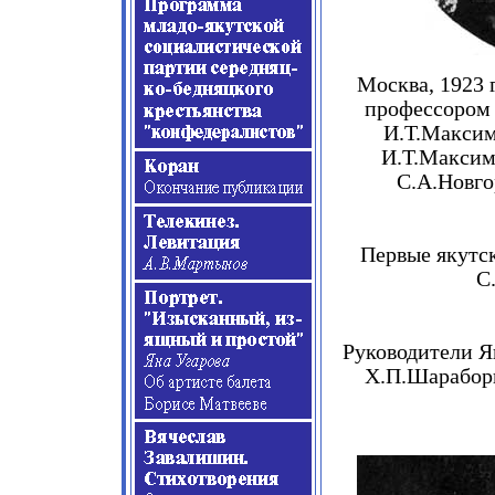
Москва,
1923
г
профессором 
И.Т.Максим
И.Т.Максим
С.А.Новго
Первые якутс
С
Руководители Я
Х.П.Шарабори