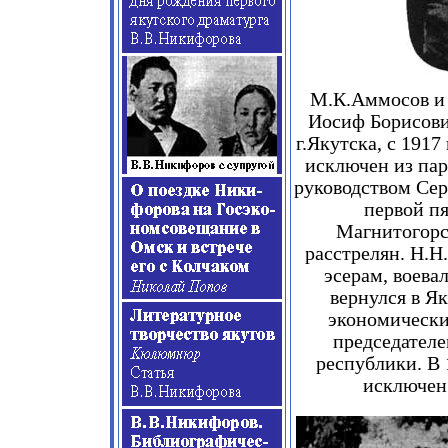
М.К.Аммосов и 
Иосиф Борисов
г.Якутска
,
с
1917
исключен из пар
руководством Сер
первой п
Магнитогорс
расстрелян. Н.Н
эсерам, воева
вернулся в Як
экономически
председателе
республики. В
исключен 