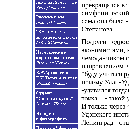
превращался в 
симфонический 
сама она была
-
Степанова.
Подруги подрос
экономистами, в
чемоданчиком с
направлением в
"буду учиться 
почему Улан-Уд
-
удивился тогд
точка...
-
такой 
И только через
Удэнского инсти
Ленинград
-
отш