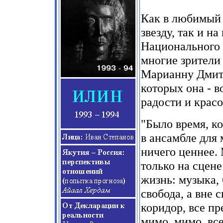
Как в любимый 
звезду, так и н
Национального 
многие зрители
Марианну Дмит
которых она
-
в
радости и красо
"Было время, к
в ансамбле для 
ничего ценнее. 
только на сцене
жизнь: музыка, 
свобода, а вне 
коридор, все п
мимо, мимо, все