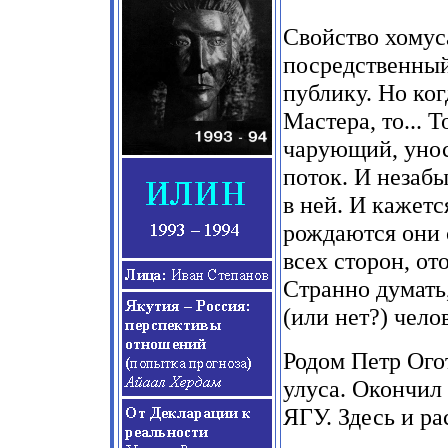
Свойство хомуса
посредственный
публику. Но ког
Мастера, то... 
чарующий, уно
поток. И незаб
в ней. И кажетс
рождаются они с
всех сторон, от
Странно думать
(или нет?) чело
Родом Петр Ого
улуса. Окончил
ЯГУ. Здесь и ра