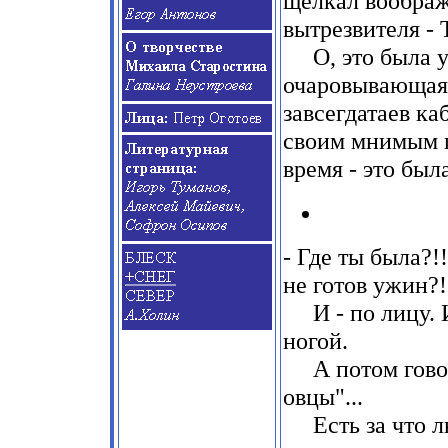
щелкал воображ
вытрезвителя
-
О, это была 
очаровывающая
завсегдатаев ка
своим мнимым пр
время
-
это была
- Где ты была?!
не готов ужин?!
И
-
по лицу. 
ногой
.
А потом говор
овцы"...
Есть за что