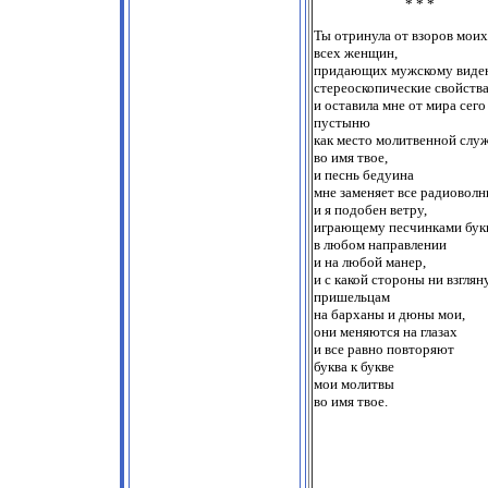
* * *
Ты отринула от взоров моих
всех женщин,
придающих мужскому вид
стереоскопические свойства
и оставила мне от мира сего
пустыню
как место молитвенной слу
во имя твое,
и песнь бедуина
мне заменяет все радиоволн
и я подобен ветру,
играющему песчинками бук
в любом направлении
и на любой манер,
и с какой стороны ни взглян
пришельцам
на барханы и дюны мои,
они меняются на глазах
и все равно повторяют
буква к букве
мои молитвы
во имя твое.