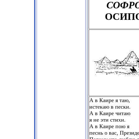
СОФР
ОСИП
А в Каире я таю,
истекаю в пески.
А в Каире читаю
я не эти стихи.
А в Каире пою я
песнь о вас, Президе