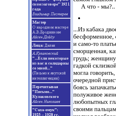
А что
-
мы?..
...Из кабака дв
бесформенное, с
и само-то плат
сморщенная, ка
грудь; женщину
гадкой склизко
могла говорить
очередной прис
боясь запачкать
полуживое женс
любопытных гла
своими пальцами