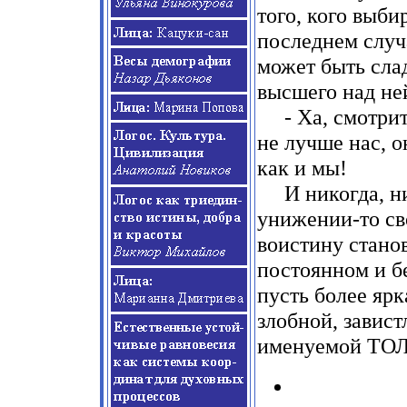
того, кого выби
последнем случ
может быть сла
высшего над не
- Ха, смотри
не лучше нас, о
как и мы!
И никогда, н
унижении-то св
воистину станов
постоянном и б
пусть более ярк
злобной, завис
именуемой ТО