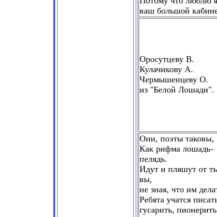
Потому что люблю 
ваш большой кабине
Оросутцеву В.
Кулачикову А.
Чермышенцеву О.
из "Белой Лошади".
Они, поэты таковы,
Как рифма лошадь-
пелядь.
Идут и пляшут от т
вы,
не зная, что им дела
Ребята учатся писать
гусарить, пионерить