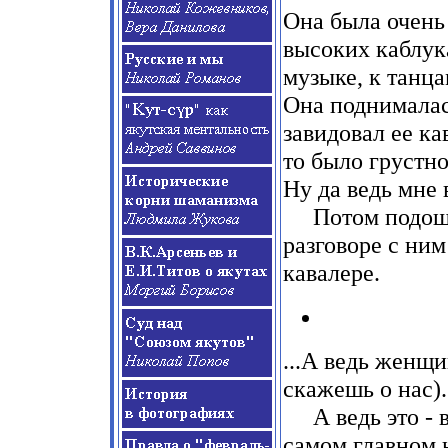
Она была очень
высоких каблук
музыке, к танца
Она поднималась
завидовал ее ка
то было грустно
Ну да ведь мне 
Потом подоше
разговоре с ним
кавалере.
...А ведь женщ
скажешь о нас).
А ведь это
-
в
самом главном не 