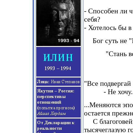
-
Способен ли ч
себя?
-
Хотелось бы в 
Бог суть не 
"Стань в
"Все подвергай
-
Не хочу
...Меняются эп
остается прежн
С благогове
тысячеглазую г