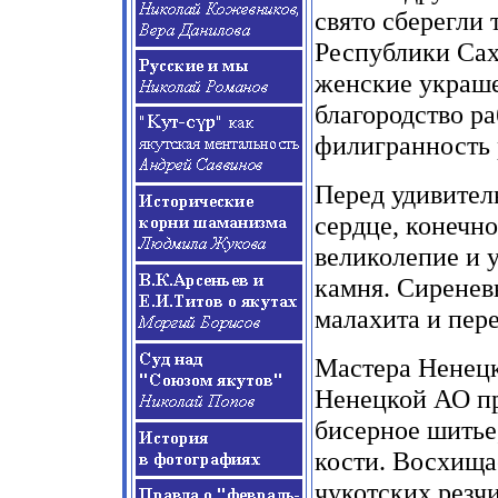
свято сберегли 
Республики Сах
женские украше
благородство ра
филигранность 
Перед удивител
сердце, конечно
великолепие и 
камня. Сиреневы
малахита и пер
Мастера Ненецк
Ненецкой АО пр
бисерное шитье
кости. Восхища
чукотских резчи