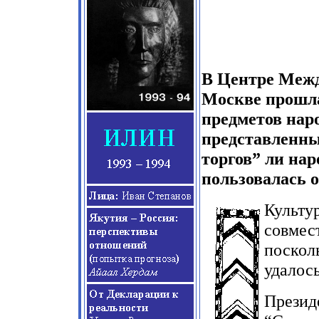
В Центре Межд
Москве прошл
предметов нар
представленны
торгов” ли нар
пользовалась 
Культур
совмест
поскол
удалось
Презид