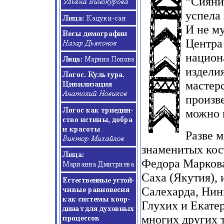
“Сияни
успела
И не му
Центра
национ
изделия
мастер
произве
можно 
Разве 
знаменитых кос
Федора Маркова
Саха (Якутия),
Салехарда, Нин
Глухих и Екате
многих других 