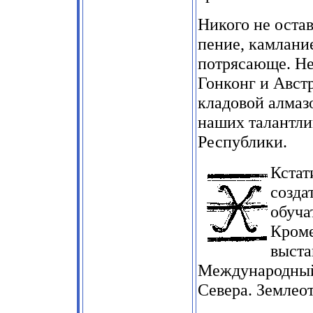
Никого не оста
пение, камлани
потрясающе. Не
Гонконг и Авст
кладовой алмазо
наших талантли
Республики.
Кстат
созда
обуча
Кроме
выста
Международный 
Севера. Землео