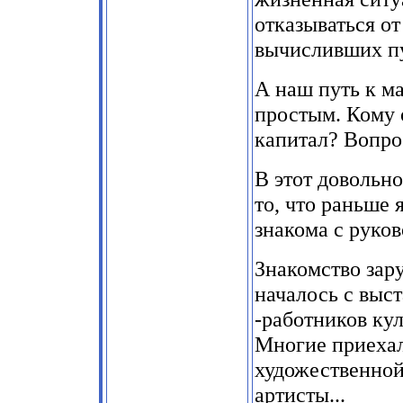
отказываться о
вычисливших пу
А наш путь к м
простым. Кому 
капитал? Вопро
В этот довольн
то, что раньше 
знакома с руко
Знакомство зар
началось с выс
-
работников кул
Многие приехал
художественной
артисты...