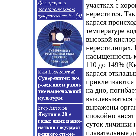
участках с хор
нерестится. Так
карася происход
температуре во
высокой кислор
нерестилищах. 
насыщенность к
110 до 149% (Ки
карася отклады
приклеиваются 
на дно, погиба
выклевываться 
выражены орга
спокойно висят 
суток личинки 
плавательные д