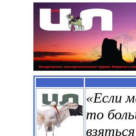
«Если м
то бол
взяться