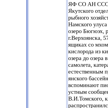
ЯФ СО АН СССР
Якутского отде
рыбного хозяйс
Намского улуса
озеро Бюгюэх, 
г.Верхоянска, 5
ящиках со мхом 
кислорода из к
озера до озера 
самолета, катер
естественным п
янского бассей
вспоминают пио
устным сообщен
В.И.Томского, 
распространился