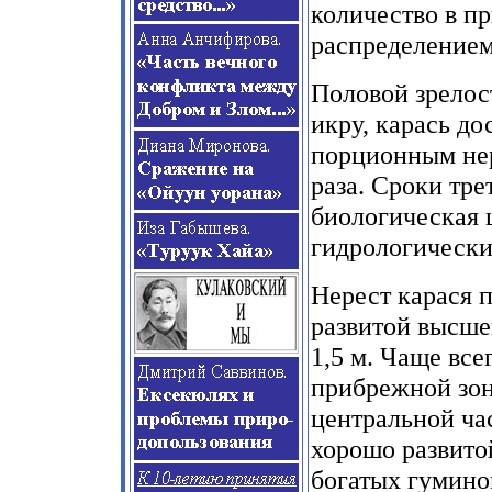
количество в п
распределением
Половой зрелост
икру, карась до
порционным нер
раза. Сроки тре
биологическая 
гидрологически
Нерест карася п
развитой высше
1,5 м. Чаще вс
прибрежной зон
центральной ча
хорошо развито
богатых гумино