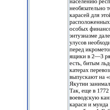
населению респ
необязательно 
карасей для это
расположенных, 
особых финансов
энтузиазме дал
улусов необход
перед икромето
ящики в 2—3 ря
есть, битым льд
катерах перевоз
выпускают на «
Якутии занимал
Так, еще в 1772
воеводскую кан
караси и мунда