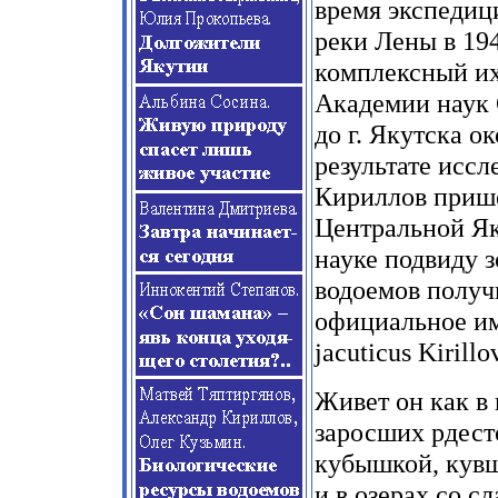
время экспедиц
реки Лены в 19
комплексный их
Академии наук 
до г. Якутска о
результате исс
Кириллов прише
Центральной Як
науке подвиду з
водоемов получ
официальное имя
jacuticus Kirillov
Живет он как в 
заросших рдест
кубышкой, кувш
и в озерах со с