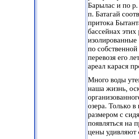
Барылас и по р.
п. Батагай соот
притока Бытанта
бассейнах этих 
изолированные 
по собственной
перевозя его л
ареал карася п
Много воды уте
наша жизнь, оск
организованног
озера. Только в
размером с сидя
появляться на п
цены удивляют 