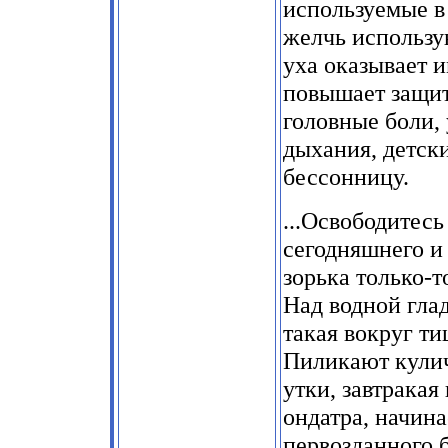
используемые в
желчь использу
уха оказывает
повышает защит
головные боли,
дыхания, детск
бессонницу.
...Освободитесь
сегодняшнего и 
зорька только-
Над водной гла
такая вокруг ти
Пиликают кулич
утки, завтрака
ондатра, начина
первозданного 