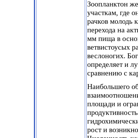
Зоопланктон ж
участкам, где о
рачков молодь к
перехода на акт
мм пища в осно
ветвистоусых р
веслоногих. Бог
определяет и л
сравнению с кар
Наибольшего о
взаимоотношени
площади и огра
продуктивность
гидрохимическ
рост и возникн