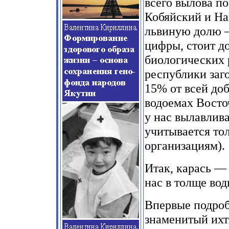
всего вылова п
Кобяйский и На
львиную долю 
цифры, стоит д
биологических 
республики заго
15% от всей до
водоемах Восто
у нас вылавлив
учитывается то
организациям).
Итак, карась —
нас в толще вод
Впервые подроб
знаменитый ихт