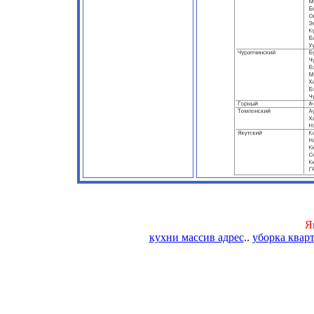
Я
кухни массив адрес
..
уборка квар