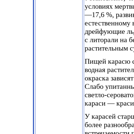
условиях мертв
—17,6 %, разви
естественному в
дрейфующие льд
с литорали на б
растительным с
Пищей карасю с
водная растител
окраска зависят
Слабо упитанны
светло-сероват
караси — краси
У карасей стар
более разнообра
встречаемости 