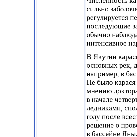
Численность ка
сильно заболоч
регулируется п
последующие за
обычно наблюда
интенсивное на
В Якутии карас
основных рек, д
например, в бас
Не было карася 
мнению доктора
в начале четве
ледниками, спо
году после все
решение о пров
в бассейне Яны