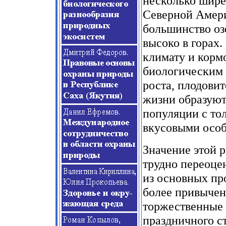
несколько шире
Северной Амери
большинство озе
высоко в горах.
климату и корм
биологическим 
роста, плодовит
жизни образуют
популяции с то
вкусовыми осо
Значение этой 
трудно переоцен
из основных пр
более привычен,
торжественные 
праздничного ст