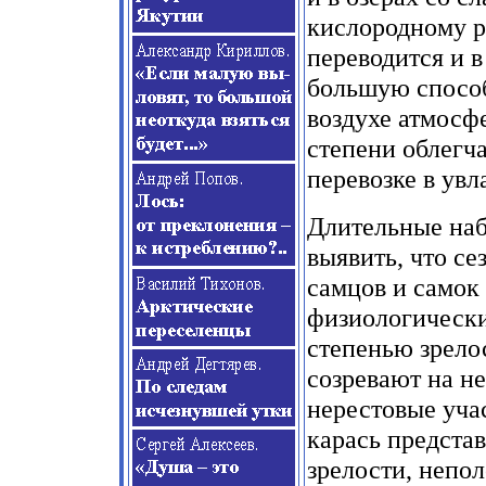
кислородному р
переводится и в
большую способ
воздухе атмосф
степени облегч
перевозке в увл
Длительные наб
выявить, что се
самцов и самок
физиологически
степенью зрело
созревают на н
нерестовые уча
карась предста
зрелости, непо