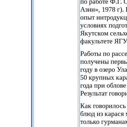
по работе Ф.Г. 
Азии», 1978 г).
опыт интродукц
условиях подго
Якутском сельх
факультете ЯГУ
Работы по расс
получены первы
году в озеро Ул
50 крупных кара
года при облове
Результат говори
Как говорилось
блюд из карася 
только гурмана