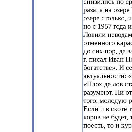
снизились по с
раза, а на озер
озере столько, 
но с 1957 года 
Ловили неводами
отменного карас
до сих пор, да 
г. писал Иван П
богатстве». И с
актуальности: 
«Плох де лов ст
разумеют. Ни от
того, молодую р
Если и в скоте 
коров не будет,
поесть, то и ку