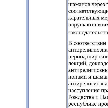
шаманов через 
соответствующи
карательных ме
нарушают своим
законодательств
В соответствии 
антирелигиозна
период широкое
лекций, докладо
антирелигиозны
попами и шаман
антирелигиозна
наступления пр
Рождества и Пас
республике про