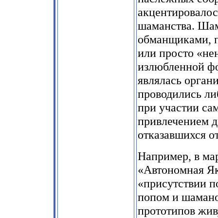
акцентировалос
шаманства. Ша
обманщиками, 
или просто «н
излюбленной фо
являлась орган
проводились ли
при участии сам
привлечением 
отказавшихся о
Например, в мар
«Автономная Як
«присутствии п
попом и шамано
прототипов жив