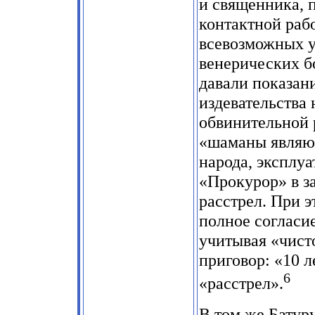
и священника, 
контактной раб
всевозможных у
венерических б
давали показан
издевательства
обвинительной 
«шаманы являют
народа, эксплу
«Прокурор» в з
расстрел. При 
полное согласи
учитывая «чист
приговор: «10 
6
«расстрел».
В том же Батур