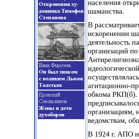
населения откр
шаманства.
В рассматривае
искоренении ша
деятельность п
организаций по
Антирелигиозна
идеологической
осуществлялась
агитационно-пр
обкома РКП(б).
предписывалось
организациям, 
ведомствам, об
В 1924 г. АПО 