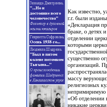
Как известно, у
г.г. были издан
«Декларация пр
браке, о детях 
отделении церкв
которыми церко
государственно
существенно ог
организаций. П
распространяла
массу верующих
религиозных ку
непримиримую п
«Об отделении 
никакие церкви