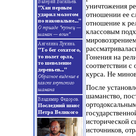
уничтожения ре
отношении ее с
отношение к рел
классовым подх
мировоззрением 
рассматривалась
Гонения на рели
соответствии с
курса. Не минов
После установл
шаманство, пос
ортодоксальным
государственно
исторической с
источников, от