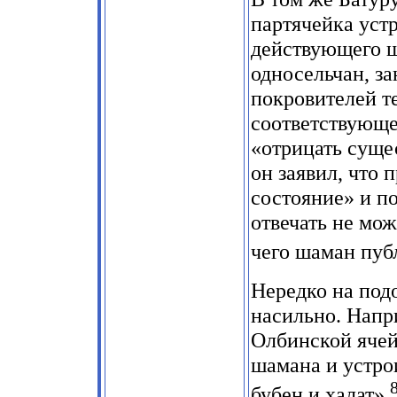
партячейка уст
действующего ш
односельчан, з
покровителей т
соответствующе
«отрицать суще
он заявил, что 
состояние» и по
отвечать не мо
чего шаман пуб
Нередко на под
насильно. Напр
Олбинской ячей
шамана и устро
бубен и халат».