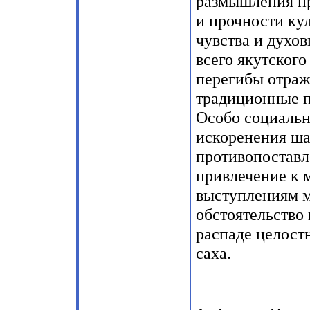
размышления нр
и прочности кул
чувства и духо
всего якутского 
перегибы отраж
традиционные п
Особо социальн
искоренения ша
противопоставл
привлечение к
выступлениям м
обстоятельство
распаде целост
саха.