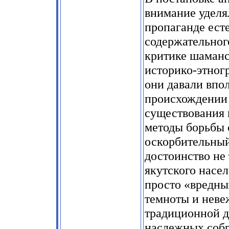
внимание уделя
пропаганде ест
содержательног
критике шаманс
историко-этног
они давали впо
происхождении 
существования 
методы борьбы 
оскорбительный
достоинство не
якутского насел
просто «вредны
темноты и неве
традиционной д
наслежных собр