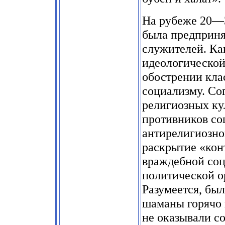
На рубеже 20—30
была предприня
служителей. Ка
идеологической
обострении кла
социализму. Со
религиозных кул
противников соц
антирелигиозно
раскрытие «кон
враждебной соц
политической о
Разумеется, бы
шаманы горячо 
не оказывали с