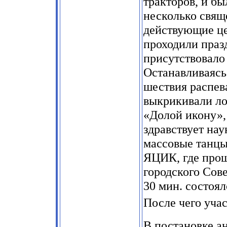
тракторов, и б
несколько свящ
действующие цер
проходили праз
присутствовало
Останавливаясь
шествия распев
выкрикивали ло
«Долой икону»,
здравствует нау
массовые танцы
ЯЦИК, где прош
городского Сове
30 мин. состоял
После чего уча
В постановке а