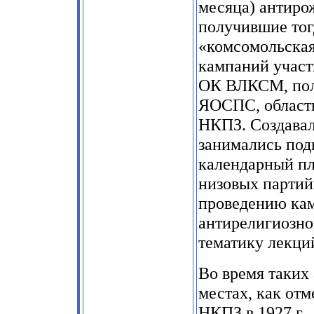
месяца) антиро
получившие тог
«комсомольская
кампаний участ
ОК ВЛКСМ, поли
ЯОСПС, област
НКПЗ. Создавал
занимались под
календарный пл
низовых партий
проведению кам
антирелигиозно
тематику лекций
Во время таких
местах, как отм
НКПЗ в 1927 г.