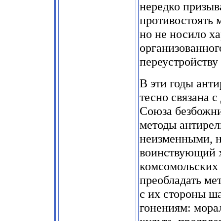
нередко призыв
противостоять 
но не носило ха
организованного
переустройству
В эти годы ант
тесно связана с
Союза безбожни
методы антирел
неизменными, н
воинствующий х
комсомольских 
преобладать ме
с их стороны ш
гонениям: мора