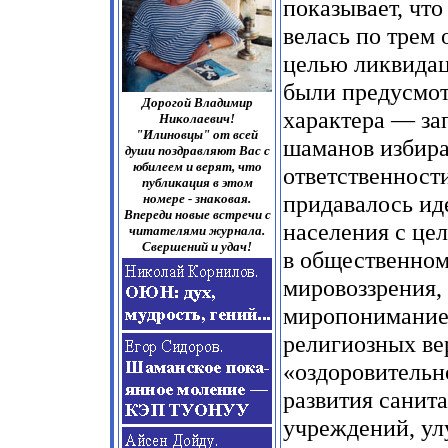
показывает, что
велась по трем
целью ликвидац
были предусмот
Дорогой Владимир
характера — за
Николаевич!
"Илиновцы" от всей
шаманов избира
души поздравляют Вас с
юбилеем и верят, что
ответственност
публикация в этом
придавалось и
номере - знаковая.
Впереди новые встречи с
населения с це
читателями журнала.
Свершений и удач!
в общественном
мировоззрения,
миропонимание 
религиозных ве
«оздоровительн
развития санит
учреждений, ул