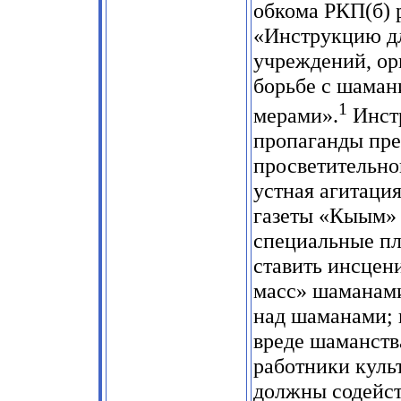
обкома РКП(б) 
«Инструкцию дл
учреждений, ор
борьбе с шаман
1
мерами».
Инстр
пропаганды пре
просветительног
устная агитация
газеты «Кыым» 
специальные пла
ставить инсцен
масс» шаманами
над шаманами; 
вреде шаманств
работники куль
должны содейст