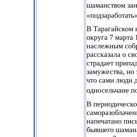
шаманством зан
«подзаработать»
В Тарагайском 
округа 7 марта
наслежным собр
рассказала о св
страдает припа
замужества, но з
что сами люди 
односельчане по
В периодическо
саморазоблачен
напечатано пис
бывшего шамана