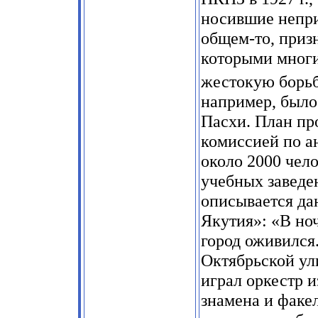
носившие непри
общем-то, приз
которыми многи
жестокую борьб
например, было
Пасхи. План пр
комиссией по а
около 2000 чел
учебных заведен
описывается да
Якутия»: «В ноч
город оживился
Октябрьской ул
играл оркестр и
знамена и факел