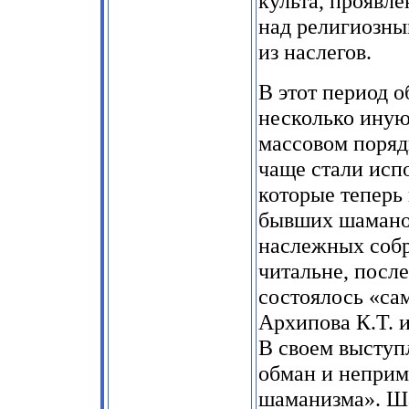
культа, проявле
над религиозны
из наслегов.
В этот период 
несколько иную 
массовом порядк
чаще стали исп
которые теперь
бывших шаманов
наслежных собр
читальне, посл
состоялось «са
Архипова К.Т. и
В своем выступ
обман и неприм
шаманизма». Ш