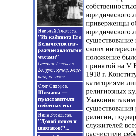
собственностью
юридического л
приверженцы об
юридического л
существование 
своих интересов
положение было
принятой на V 
1918 г. Констит
категориями ли
религиозных ку
Узаконив таким
существования 
религии, подве
служителей все
расчистили себ