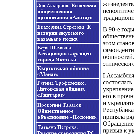
жизнедеяте
неполитиче
традиционн
В 90-е год
общественн
этом стано
самоиденти
общностей.
этническог
I Ассамбле
состоялась 
укрепление
его в прочн
и укреплят
Республика
приняла ря
Обращение 
призыв к у