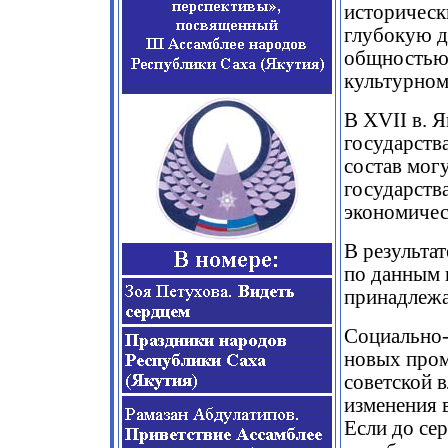
историческ
глубокую др
общностью 
культурном
В XVII в. 
государств
состав мог
государств
экономичес
В результа
по данным п
принадлежа
Социально-
новых пром
советской 
изменения 
Если до се