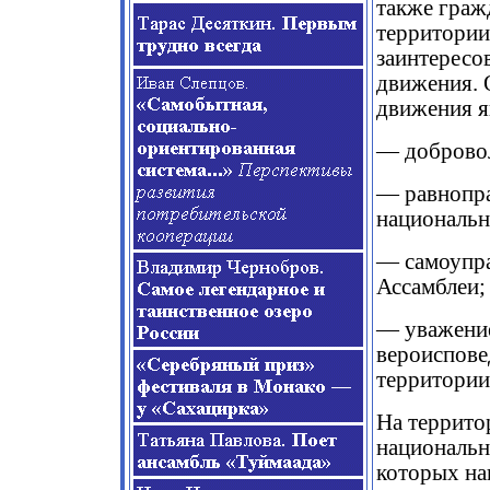
также граж
территории
заинтересо
движения. 
движения я
— добровол
— равнопра
национальн
— самоупра
Ассамблеи;
— уважение
вероиспове
территории
На террито
национальн
которых на