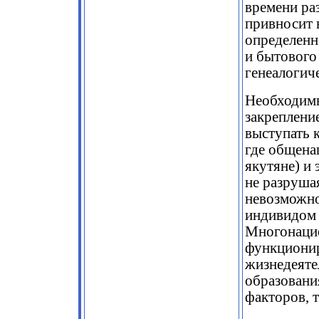
времени ра
привносит 
определенн
и бытового
генеалогиче
Необходимы
закрепление
выступать 
где общена
якутяне) и
не разруша
невозможно
индивидом 
Многонацио
функционир
жизнедеяте
образовани
факторов, 