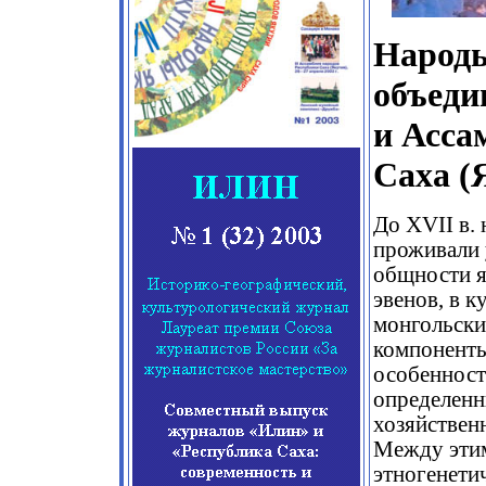
Народы
объеди
и Асса
Саха (
До XVII в.
проживали 
общности як
эвенов, в к
монгольски
компоненты
особенност
определенн
хозяйствен
Между этим
этногенети