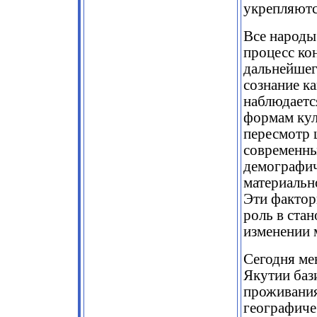
укрепляютс
Все народы
процесс ко
дальнейшег
сознание к
наблюдаетс
формам кул
пересмотр 
современны
демографич
материальн
Эти фактор
роль в стан
изменении 
Сегодня ме
Якутии баз
проживания
географиче