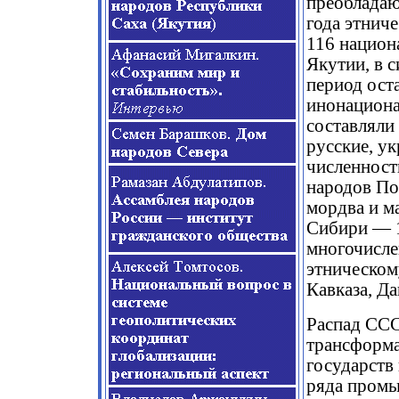
преобладаю
года этнич
116 нацио
Якутии, в с
период ост
инонациона
составляли
русские, у
численност
народов По
мордва и м
Сибири — 1
многочисле
этническом
Кавказа, Да
Распад ССС
трансформа
государств
ряда промы