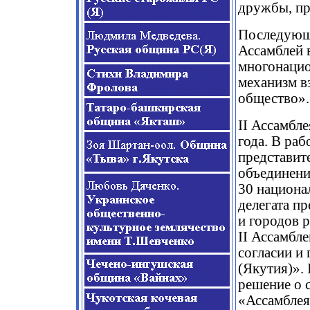
дружбы, пр
Последующи
Ассамблей 
многонацио
механизм вз
общество».
II Ассамбл
года. В раб
представит
объединений
30 национа
делегата пр
и городов 
II Ассамбл
согласии и
(Якутия)».
решение о 
«Ассамблея