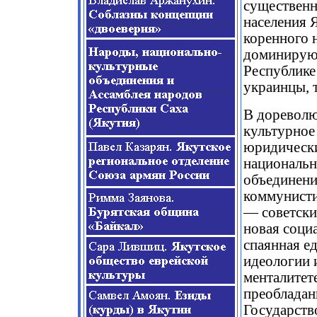
существенн
населения 
коренного 
доминирую
Республике 
украинцы, т
В дореволю
культурное
юридически
национальн
объединени
коммунисти
— советски
новая соци
спаянная е
идеологии 
менталитет
преобладан
Государств