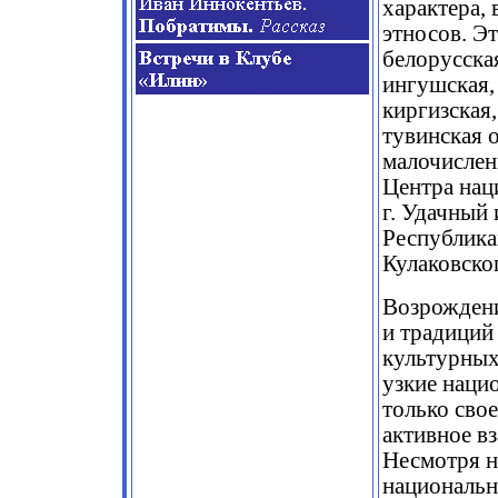
характера,
этносов. Эт
белорусская
ингушская, 
киргизская,
тувинская 
малочислен
Центра нац
г. Удачный
Республика
Кулаковско
Возрождени
и традиций
культурных
узкие наци
только сво
активное в
Несмотря н
национальн