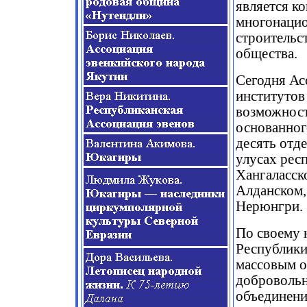
является к
многонацио
строительс
общества.
Сегодня Ас
институтов
возможност
основанног
десять отд
улусах рес
Хангаласск
Алданском,
Нерюнгри.
По своему 
Республики
массовым 
добровольн
объединени