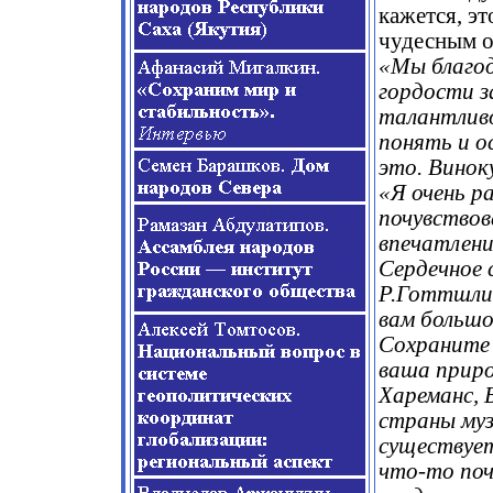
кажется, эт
чудесным о
«Мы благод
гордости з
талантливо
понять и о
это. Виноку
«Я очень ра
почувствов
впечатления
Сердечное 
Р.Готтшлинг
вам большо
Сохраните 
ваша приро
Хареманс, 
страны муз
существует
что-то поч