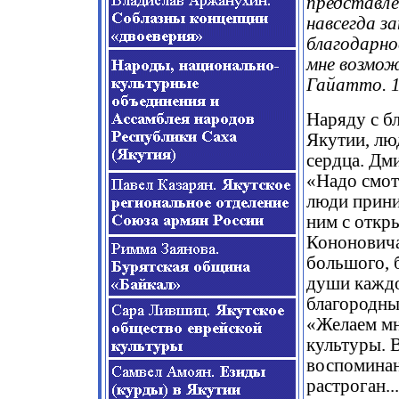
представле
навсегда з
благодарно
мне возмож
Гайатто. 16
Наряду с б
Якутии, лю
сердца. Дм
«Надо смот
люди прини
ним с откр
Кононовича
большого, 
души каждо
благородны
«Желаем мн
культуры. 
воспоминани
растроган.