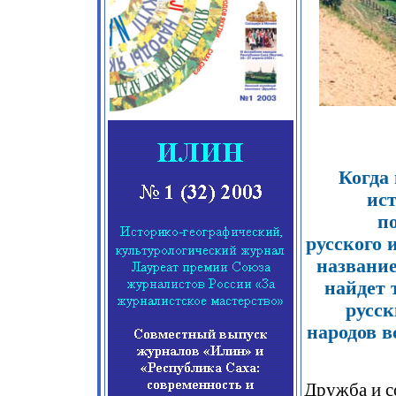
Когда 
ис
п
русского 
название
найдет 
русск
народов в
Дружба и с