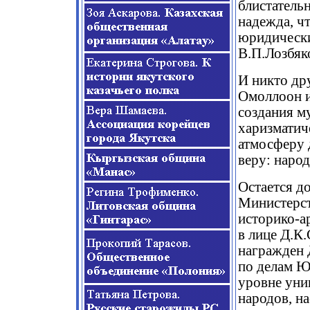
блистательн
надежда, ч
юридически
В.П.Лозбяко
И никто дру
Омоллоон и
создания му
харизматич
атмосферу 
веру: народ
Остается до
Министерст
историко-а
в лице Д.К
награжден 
по делам Ю
уровне уни
народов, н