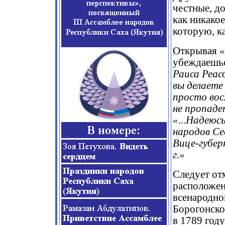
честные, до
как никакое
которую, ка
Открывая
«
убеждаешьс
Раиса Реасо
вы делаете
просто вос
не пропадет
«...Надеюс
народов Се
Вице-губер
г.»
Следует отм
расположен
всенародно
Борогонско
в 1789 году