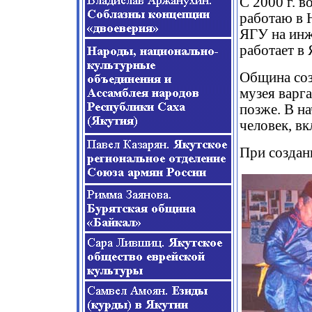
С 2000 г. 
работаю в 
ЯГУ на инж
работает в 
Община соз
музея варг
позже. В н
человек, вк
При создан