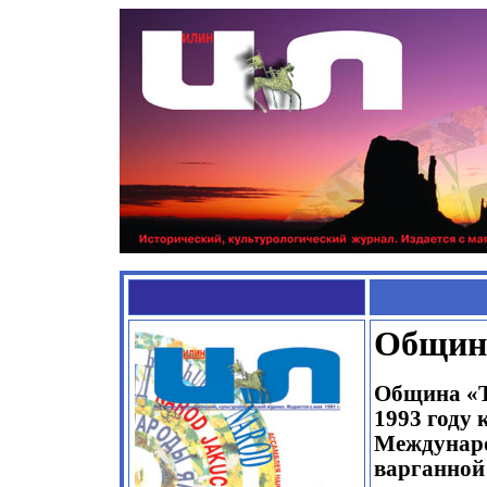
Общин
Община «Т
1993 году 
Междунаро
варганной