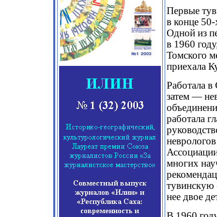
Первые тув
в конце 50-
Одной из п
в 1960 году
Томского м
приехала 
Работала в
затем — не
объединении
работала г
руководств
неврологов
Ассоциации
многих нау
рекомендаци
тувинскую 
нее двое д
В 1960 год