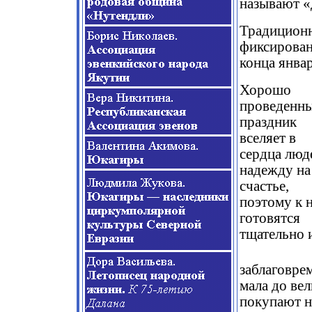
называют «
Традиционн
фиксирован
конца январ
Хорошо
проведенн
праздник
вселяет в
сердца люд
надежду на
счастье,
поэтому к 
готовятся
тщательно 
заблаговре
мала до ве
покупают н