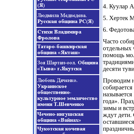
4. Куулар А
5. Хертек 
6. Федотов
Часто соби
отдельных 
помощь мол
традициями 
десяти тув
Проводим н
собирается
называется
года». Пра
зимы и вст
ждут дети.
оставшиеся
праздничны