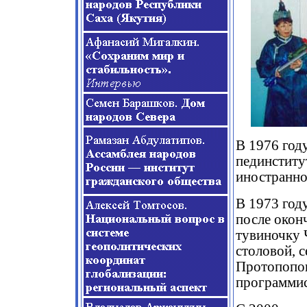
В 1976 год
пединститу
иностранног
В 1973 год
после окон
тувиночку 
столовой, с
Протопопов
программис