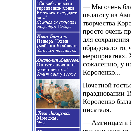
— Мы очень бла
педагогу из Ам
творчества Кор
просто очень п
для сохранения
обрадовало то, 
мероприятиях. Х
сожалению, у н
Короленко...
Почетной гость
праздновании 15
Короленко была
писателя.
— Амгинцам я б
что они помнят