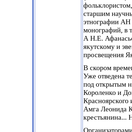
фольклористом, 
старшим научны
этнографии АН
монографий, в 
А Н.Е. Афанась
якутскому и эв
просвещения Я
В скором време
Уже отведена т
под открытым н
Короленко и До
Красноярского 
Амга Леонида К
крестьянина... 
Организаторами