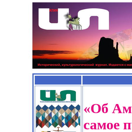
«Об Ам
самое 