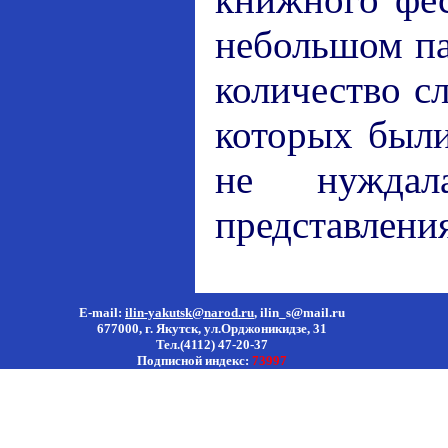
небольшом па
количество с
которых были
не нуждал
представлени
E-mail:
ilin-yakutsk@narod.ru
,
ilin_s@mail.ru
677000, г. Якутск, ул.Орджоникидзе, 31
Тел.(4112) 47-20-37
Подписной индекс:
73997