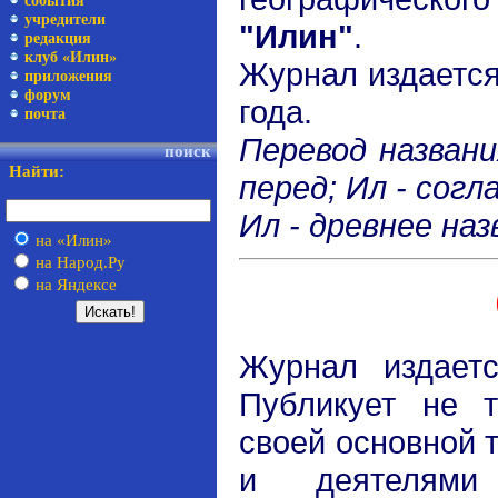
события
учредители
"Илин"
.
редакция
клуб «Илин»
Журнал издаетс
приложения
форум
года.
почта
Перевод названи
поиск
Найти:
перед; Ил - согл
Ил - древнее наз
на «Илин»
на Народ.Ру
на Яндексе
Журнал издаетс
Публикует не т
своей основной 
и деятелями