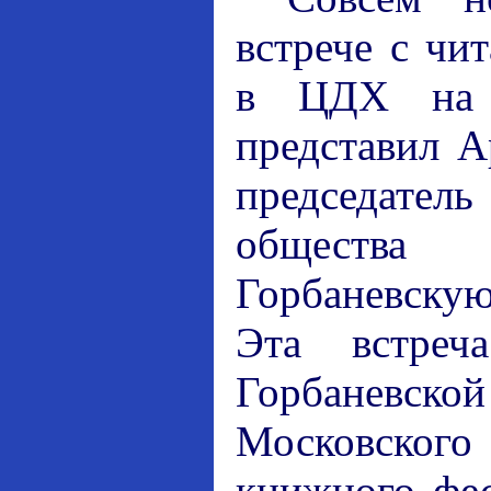
встрече с чи
в ЦДХ на 
представил А
председат
общества
Горбаневску
Эта встреч
Горбаневск
Московского
книжного фес