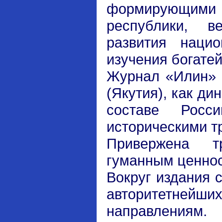
формирующим
республики, в
развития нацио
изучения богате
Журнал «Илин» 
(Якутия), как д
составе Росс
историческими т
Привержена т
гуманным ценнос
Вокруг издания 
авторитетнейши
направлениям.