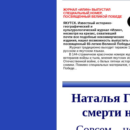
ЖУРНАЛ «ИЛИН» ВЫПУСТИЛ
СПЕЦИАЛЬНЫЙ НОМЕР,
ПОСВЯЩЕННЫЙ ВЕЛИКОЙ ПОБЕДЕ
ЯКУТСК. Известный историко-
географический и
культурологический журнал «Илин»,
несмотря на кризис, охвативший
почти все подобные некоммерческие
издания, нашел возможность выпустить
посвященный 65-летию Великой Победы
Журнал традиционно выходит тиражом 1
русском и якутском языках.
В 144-страничном красочном номере жу
ветеранов войны и тыла, мнения якутских и
Отечественной войне, о белых пятнах истор
снимки. Помимо специальных материалов, 
Победе...
Наталья Г
смерти 
Совсем н