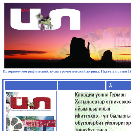
Историко-географический, культурологический журнал. Издается с мая 19