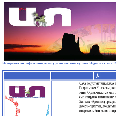
Историко-географический, культурологический журнал. Издается с мая 19