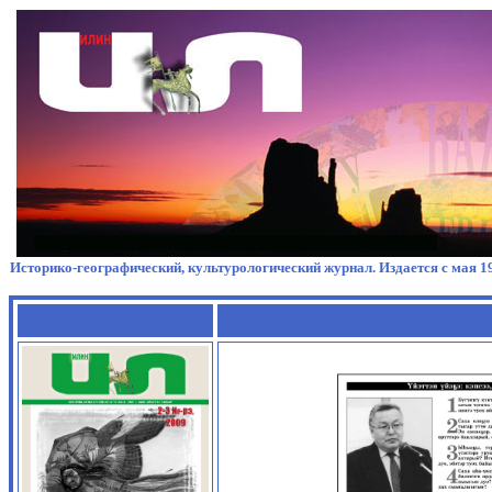
Историко-географический, культурологический журнал. Издается с мая 19