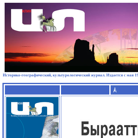
Историко-географический, культурологический журнал. Издается с мая 19