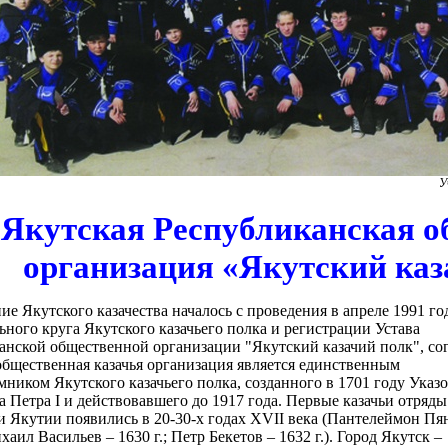
У
Якутская Республиканская о
организация «Якутский каз
е Якутского казачества началось с проведения в апреле 1991 го
ного круга Якутского казачьего полка и регистрации Устава
анской общественной организации "Якутский казачий полк", со
общественная казачья организация является единственным
ником Якутского казачьего полка, созданного в 1701 году Указ
 Петра I и действовавшего до 1917 года. Первые казачьи отряды
и Якутии появились в 20-30-х годах XVII века (Пантелеймон Пя
ихаил Васильев – 1630 г.; Петр Бекетов – 1632 г.). Город Якутск –