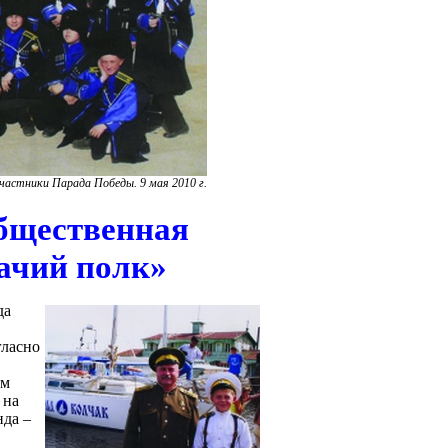
частники Парада Победы. 9 мая 2010 г.
бщественная
ачий полк»
да
гласно
ом
 на
нда –