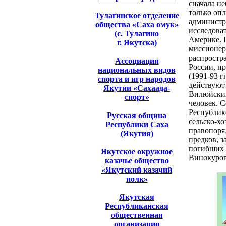
сначала не
только опл
Тулагинское отделение
администр
общества «Саха омук»
исследова
(с. Тулагино
Америке. 
г. Якутска)
миссионер
распростра
Ассоциация
России, п
национальных видов
(1991-93 г
спорта и игр народов
действуют
Якутии «Сахаада-
Вилюйский
спорт»
человек. 
Республике
Русская община
сельско-х
Республики Саха
правопоря
(Якутия)
предков, 
погибших 
Якутское окружное
Винокуров
казачье общество
«Якутский казачий
полк»
Якутская
Республиканская
общественная
организация