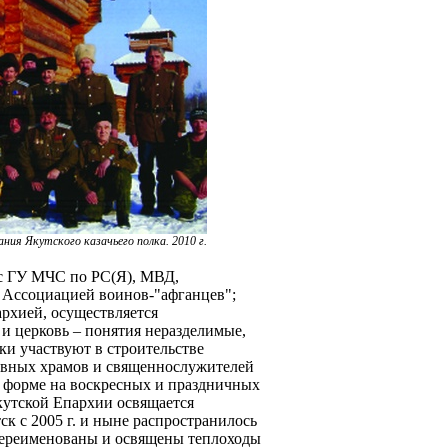
ния Якутского казачьего полка. 2010 г.
с ГУ МЧС по РС(Я), МВД,
 Ассоциацией воинов-"афганцев";
архией, осуществляется
 и церковь – понятия неразделимые,
аки участвуют в строительстве
лавных храмов и священнослужителей
й форме на воскресных и праздничных
утской Епархии освящается
ск с 2005 г. и ныне распространилось
ереименованы и освящены теплоходы