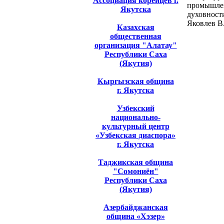
Ассоциация корейцев г.
промышлен
Якутска
духовности
Яковлев В
Казахская
общественная
организация "Алатау"
Республики Саха
(Якутия)
Кыргызская община
г. Якутска
Узбекский
национально-
культурный центр
«Узбекская диаспора»
г. Якутска
Таджикская община
"Сомониён"
Республики Саха
(Якутия)
Азербайджанская
община «Хэзер»