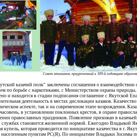
Совет атаманов, приуроченный к 309-й годовщине образова
тский казачий полк" заключены соглашения о взаимодействии 
ем по борьбе с наркотиками, с Министерством охраны природы,
ено и находится в стадии подписания соглашение с Якутской Еп
ительная деятельность в местах дислокации казаков. Казачество
рическом аспекте, так и на современном этапе возрождения. Каз
 часовень, в установлении поклонных крестов, в охране правос
дении православных праздников. Появление прихожан в казачье
 службах становится жизненной нормой. Ежегодно Владыкой Як
 купель, которая проводится по инициативе казачества в г. Якут
 населенным пунктам РС(Я). По инициативе Владыки Зосимы п