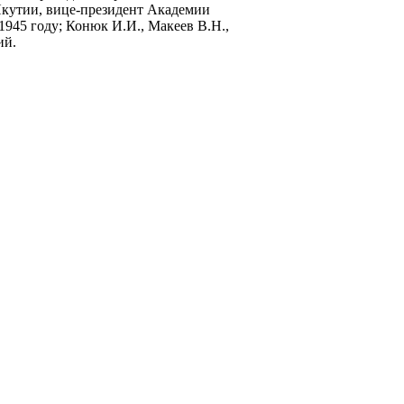
Якутии, вице-президент Академии
1945 году; Конюк И.И., Макеев В.Н.,
ий.