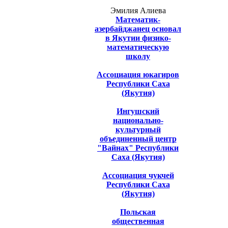
Эмилия Алиева
Математик-
азербайджанец основал
в Якутии физико-
математическую
школу
Ассоциация юкагиров
Республики Саха
(Якутия)
Ингушский
национально-
культурный
объединенный центр
"Вайнах" Республики
Саха (Якутия)
Ассоциация чукчей
Республики Саха
(Якутия)
Польская
общественная