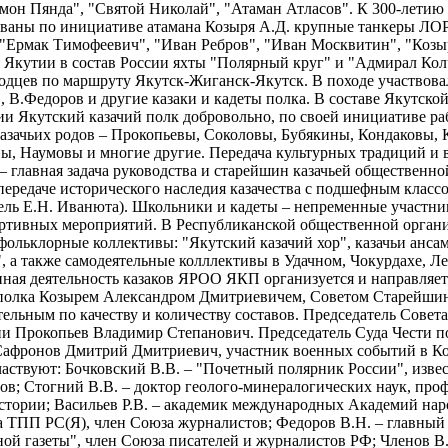
мон Пянда", "Святой Николай", "Атаман Атласов". К 300-летию 
ваны по инициативе атамана Козыря А.Д. крупные танкеры ЛОР
 "Ермак Тимофеевич", "Иван Ребров", "Иван Москвитин", "Козыр
 Якутии в состав России яхты "Полярный круг" и "Адмирал Колч
одцев по маршруту Якутск-Жиганск-Якутск. В походе участвова
в, В.Федоров и другие казаки и кадеты полка. В составе Якутск
ии Якутский казачий полк добровольно, по своей инициативе р
казачьих родов – Прокопьевы, Соколовы, Бубякины, Кондаковы,
ы, Наумовы и многие другие. Передача культурных традиций и 
– главная задача руководства и старейшин казачьей общественн
 передаче исторического наследия казачества с подшефным кла
ель Е.Н. Иванюта). Школьники и кадеты – непременные участник
ортивных мероприятий. В Республиканской общественной органи
фольклорные коллективы: "Якутский казачий хор", казачьи ансам
, а также самодеятельные колллективы в Удачном, Чокурдахе, Ле
ная деятельность казаков ЯРОО ЯКП организуется и направляет
полка Козырем Александром Дмитриевичем, Советом Старейшин
тельным по качеству и количеству составов. Председатель Сове
ии Прокопьев Владимир Степанович. Председатель Суда Чести 
афронов Дмитрий Дмитриевич, участник военных событий в Ко
частвуют: Бочковский В.В. – "Почетный полярник России", изв
ов; Стогний В.В. – доктор геолого-минералогических наук, проф
стории; Васильев Р.В. – академик международных Академий нар
а ТПП РС(Я), член Союза журналистов; Федоров В.Н. – главный
ной газеты", член Союза писателей и журналистов РФ; Членов В.