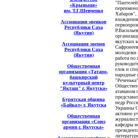
"Пантелей
«Крыныця»
переимено
им. Т.Г.Шевченко
Хабаров",
вхождения
Ассоциация эвенков
первопрох
Республики Саха
Р.Василье
(Якутия)
организац
якутских 
Ассоциация эвенов
Сафронеев
Республики Саха
молодежи 
(Якутия)
работа по
руководит
Общественная
елок и сп
организация «Татаро-
народные 
башкирский
"Реченька"
культурный центр
Обществен
"Якташ" г. Якутска»
атаманом 
представи
Бурятская община
недр Росс
«Байкал» г. Якутска
Украины С
активно у
Общественная
журналист
организация «Союз
кафедры и
армян г. Якутска»
президент
литератур