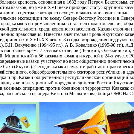
большая крепость, основанная в 1632 году Петром Бекетовым, ст
отом казаков, но уже в XVII веке приобрел статус крупного каза
ативного центра, с которого осуществлялись многочисленные
тельские экспедиции по всему Северо-Востоку России и в Север
Город казаков и промышленников стал центром земледелия, обра
ской деятельности среди коренного населения. Казаки строили 
нению православия. Известна значительная роль Якутского каза
редпринятых в XVII-XX веках. За годы возрождения под руково
г.), Б.Н. Вакуленко (1994-95 гг.), А.В. Коваленко (1995-98 гг.), А.
 в настоящее время 7 казачьих отделов (Ленский, Олекминский,
, Мирнинский) и 56 казачьих команд и куреней в 24-х улусах Р
Современные казаки участвуют во всех общественно-политическ
 Саха (Якутия). Сегодня казаки служат и работают практически 
озяйственного, общеобразовательного секторов республики, в зд
дка и пр. Казаки общественной республиканской организации в
защищая конституционный порядок и единство России. Якутские 
в военных операциях против боевиков и террористов Кавказа: 
а, российского офицера Виктора Мыльникова, бойца ОМОНа Ст