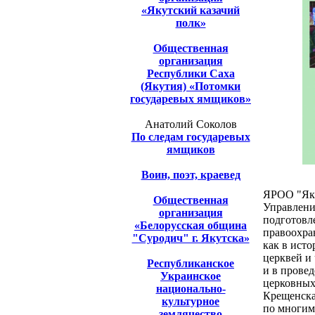
«Якутский казачий
полк»
Общественная
организация
Республики Саха
(Якутия) «Потомки
государевых ямщиков»
Анатолий Соколов
По следам государевых
ямщиков
Воин, поэт, краевед
ЯРОО "Яку
Общественная
Управлени
организация
подготовл
«Белорусская община
правоохран
"Суродич" г. Якутска»
как в исто
церквей и
Республиканское
и в прове
Украинское
церковных
национально-
Крещенская
культурное
по многим
землячество