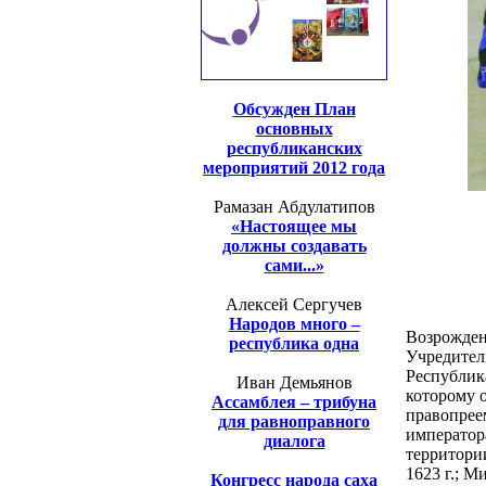
Обсужден План
основных
республиканских
мероприятий 2012 года
Рамазан Абдулатипов
«Настоящее мы
должны создавать
сами...»
Алексей Сергучев
Народов много –
Возрождени
республика одна
Учредитель
Республик
Иван Демьянов
которому 
Ассамблея – трибуна
правопреем
для равноправного
императора
диалога
территори
1623 г.; М
Конгресс народа саха