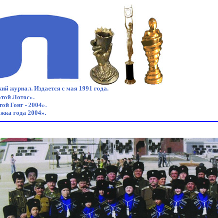
ий журнал. Издается с мая 1991 года.
той Лотос».
ой Гонг - 2004».
жка года 2004».