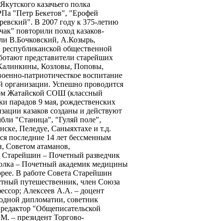
Якутского казачьего полка
Па "Петр Бекетов", "Ерофей
евский". В 2007 году к 375-летию
ак" повторили поход казаков-
ли В.Бочковский, А.Козырь,
ой республиканской общественной
аботают представители старейших
 Калинкины, Козловы, Поповы,
военно-патриотичесткое воспитание
ой организации. Успешно проводится
ссом Жатайской СОШ (классный
и парадов 9 мая, рождественских
зации казаков созданы и действуют
бли "Станица", "Гуляй поле",
нске, Пеледуе, Саныяхтахе и т.д.
ся последние 14 лет бессменным
, Советом атаманов,
та Старейшин – Почетный разведчик
полка – Почетный академик медицины
рее. В работе Совета Старейшин
естный путешественник, член Союза
ессор; Алексеев А.А. – доцент
одной дипломатии, советник
 редактор "Общеписательской
М. – президент Торгово-