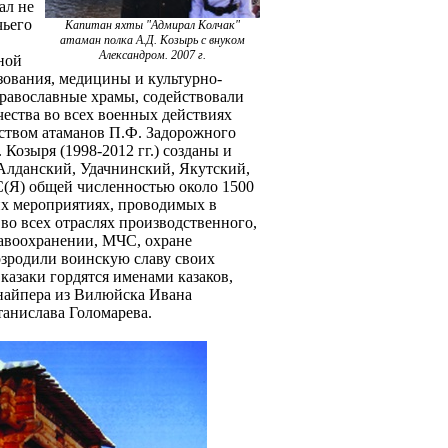
ал не
чьего
Капитан яхты "Адмирал Колчак"
атаман полка А.Д. Козырь с внуком
Александром.
2007 г.
ной
зования, медицины и культурно-
православные храмы, содействовали
чества во всех военных действиях
дством атаманов П.Ф. Задорожного
Д. Козыря (1998-2012 гг.) созданы и
 Алданский, Удачнинский, Якутский,
С(Я) общей численностью около 1500
их мероприятиях, проводимых в
во всех отраслях производственного,
равоохранении, МЧС, охране
озродили воинскую славу своих
казаки гордятся именами казаков,
снайпера из Вилюйска Ивана
анислава Голомарева.