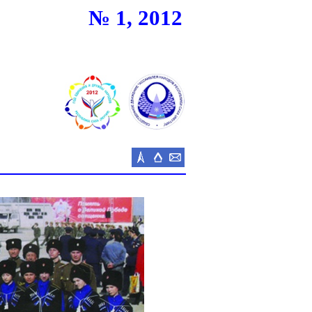
№
1
, 20
12