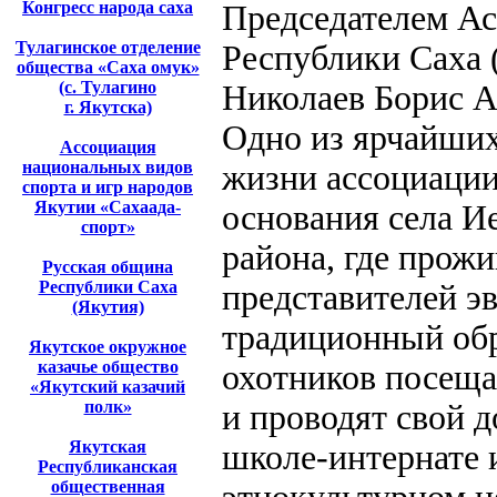
Конгресс народа саха
Председателем Ас
Тулагинское отделение
Республики Саха 
общества «Саха омук»
(с. Тулагино
Николаев Борис 
г. Якутска)
Одно из ярчайших
Ассоциация
национальных видов
жизни ассоциации 
спорта и игр народов
Якутии «Сахаада-
основания села И
спорт»
района, где прож
Русская община
Республики Саха
представителей э
(Якутия)
традиционный обр
Якутское окружное
казачье общество
охотников посеща
«Якутский казачий
полк»
и проводят свой 
Якутская
школе-интернате 
Республиканская
общественная