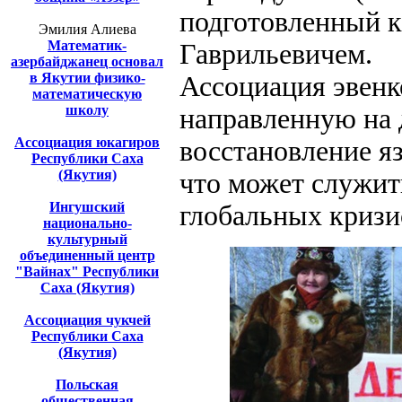
подготовленный к
Эмилия Алиева
Математик-
Гаврильевичем.
азербайджанец основал
в Якутии физико-
Ассоциация эвенк
математическую
школу
направленную на 
Ассоциация юкагиров
восстановление я
Республики Саха
(Якутия)
что может служит
Ингушский
глобальных кризи
национально-
культурный
объединенный центр
"Вайнах" Республики
Саха (Якутия)
Ассоциация чукчей
Республики Саха
(Якутия)
Польская
общественная