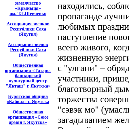
землячество
находились, собл
«Крыныця»
им. Т.Г.Шевченко
пропаганде лучши
Ассоциация эвенков
любимых праздник
Республики Саха
(Якутия)
наступление новог
Ассоциация эвенов
всего живого, ког
Республики Саха
(Якутия)
жизненную энерги
Общественная
с "улгани" – обря
организация «Татаро-
башкирский
участники, прише
культурный центр
"Якташ" г. Якутска»
благотворный дым
Бурятская община
торжества соверш
«Байкал» г. Якутска
"сэвэк мо" (умасл
Общественная
организация «Союз
загадыванием жел
армян г. Якутска»