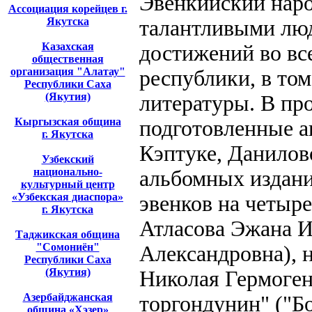
Эвенкийский наро
Ассоциация корейцев г.
Якутска
талантливыми лю
Казахская
достижений во вс
общественная
организация "Алатау"
республики, в том
Республики Саха
(Якутия)
литературы. В пр
Кыргызская община
подготовленные а
г. Якутска
Кэптуке, Данилово
Узбекский
национально-
альбомных издани
культурный центр
«Узбекская диаспора»
эвенков на четыре
г. Якутска
Атласова Эжана И
Таджикская община
"Сомониён"
Александровна), 
Республики Саха
(Якутия)
Николая Гермоген
Азербайджанская
торгондунин" ("Бо
община «Хэзер»