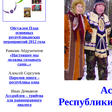
Обсужден План
основных
республиканских
мероприятий 2012 года
Рамазан Абдулатипов
«Настоящее мы
должны создавать
сами...»
Алексей Сергучев
Народов много –
республика одна
Ас
Иван Демьянов
Ассамблея – трибуна
Республики
для равноправного
диалога