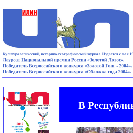
Культурологический, историко-географический журнал. Издается с мая 19
Лауреат Национальной премии России «Золотой Лотос».
Победитель Всероссийского конкурса «Золотой Гонг - 2004».
Победитель Всероссийского конкурса «Обложка года 2004».
В Республи