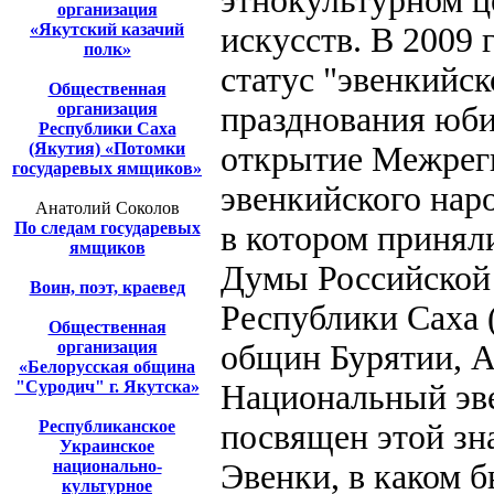
этнокультурном ц
организация
«Якутский казачий
искусств. В 2009
полк»
статус "эвенкийск
Общественная
организация
празднования юби
Республики Саха
(Якутия) «Потомки
открытие Межреги
государевых ямщиков»
эвенкийского наро
Анатолий Соколов
По следам государевых
в котором принял
ямщиков
Думы Российской
Воин, поэт, краевед
Республики Саха 
Общественная
организация
общин Бурятии, А
«Белорусская община
"Суродич" г. Якутска»
Национальный эв
Республиканское
посвящен этой зн
Украинское
национально-
Эвенки, в каком 
культурное