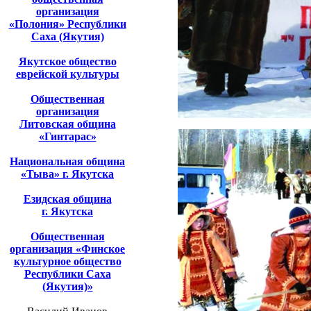
организация
«Полония» Республики
Саха (Якутия)
Якутское общество
еврейской культуры
Общественная
организация
Литовская община
«Гинтарас»
Национальная община
«Тыва» г. Якутска
Езидская община
г. Якутска
Общественная
организация «Финское
культурное общество
Республики Саха
(Якутия)»