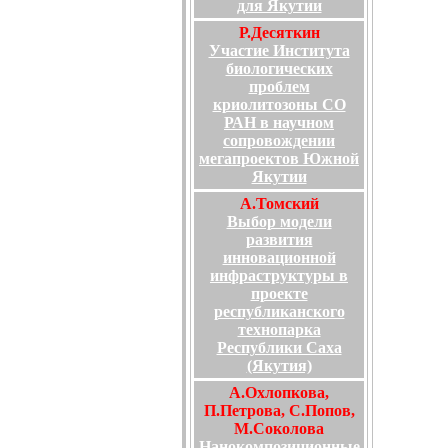
для Якутии
Р.Десяткин
Участие Института
биологических
проблем
криолитозоны СО
РАН в научном
сопровождении
мегапроектов Южной
Якутии
А.Томский
Выбор модели
развития
инновационной
инфраструктуры в
проекте
республиканского
технопарка
Республики Саха
(Якутия)
А.Охлопкова,
П.Петрова, С.Попов,
М.Соколова
Нанокомпозиционные