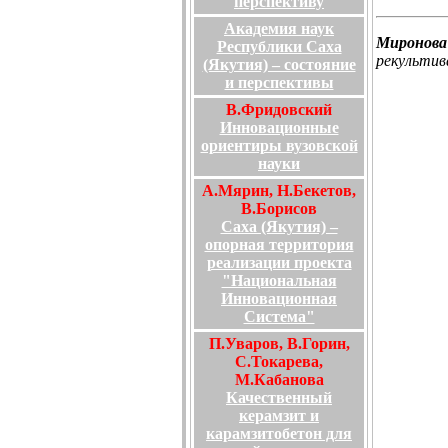
перспективу
Академия наук
Миронова
Республики Саха
рекульти
(Якутия) – состояние
и перспективы
В.Фридовский
Инновационные
ориентиры вузовской
науки
А.Мярин, Н.Бекетов,
В.Борисов
Саха (Якутия) –
опорная территория
реализации проекта
"Национальная
Инновационная
Система"
П.Уваров, В.Горин,
С.Токарева,
М.Кабанова
Качественный
керамзит и
карамзитобетон для