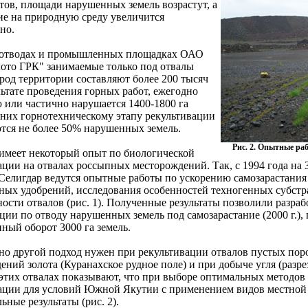
тов, площади нарушенных земель возрастут, а
ие на природную среду увеличится
но.
 отводах и промышленных площадках ОАО
ото ГРК" занимаемые только под отвалы
род территории составляют более 200 тысяч
льтате проведения горных работ, ежегодно
 или частично нарушается 1400-1800 га
з них горнотехническому этапу рекультивации
тся не более 50% нарушенных земель.
Рис. 2. Опытные ра
имеет некоторый опыт по биологической
ации на отвалах россыпных месторождений. Так, с 1994 года на 
 Селигдар ведутся опытные работы по ускорению самозарастания
ных удобрений, исследования особенностей техногенных субстр
ности отвалов (рис. 1). Полученные результаты позволили разра
ции по отводу нарушенных земель под самозарастание (2000 г.),
нный оборот 3000 га земель.
о другой подход нужен при рекультивации отвалов пустых поро
ений золота (Куранахское рудное поле) и при добыче угля (раз
этих отвалах показывают, что при выборе оптимальных методов
ации для условий Южной Якутии с применением видов местной
ьные результаты (рис. 2).