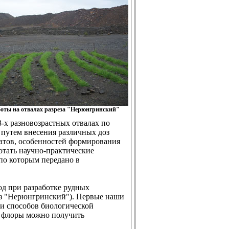
боты на отвалах разреза
"Нерюнгринский"
3-х разновозрастных отвалах по
 путем внесения различных доз
атов, особенностей формирования
ботать научно-практические
 по которым передано в
д при разработке рудных
рез "Нерюнгринский"). Первые наши
 и способов биологической
 флоры можно получить