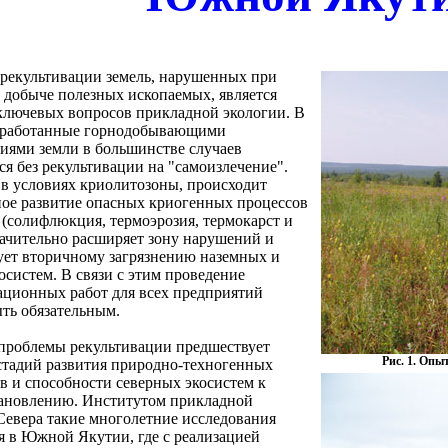
рекультивации земель, нарушенных при
и добыче полезных ископаемых, является
ключевых вопросов прикладной экологии. В
тработанные горнодобывающими
иями земли в большинстве случаев
ся без рекультивации на "самоизлечение".
 в условиях криолитозоны, происходит
ое развитие опасных криогенных процессов
 (солифлюкция, термоэрозия, термокарст и
значительно расширяет зону нарушений и
ует вторичному загрязнению наземных и
осистем. В связи с этим проведение
ационных работ для всех предприятий
ть обязательным.
роблемы рекультивации предшествует
Рис. 1. Опы
стадий развития природно-техногенных
в и способности северных экосистем к
ановлению. Институтом прикладной
Севера такие многолетние исследования
я в Южной Якутии, где с реализацией