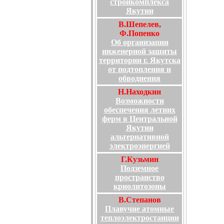
стройкомплекса
Якутии
В.Шепелев,
Ф.Попенко
Об организации
инженерной защиты
территории г. Якутска
от подтопления и
обводнения
Н.Находкин
Возможности
обеспечения летних
ферм в Центральной
Якутии
альтернативной
электроэнергией
Г.Кузьмин
Подземное
пространство
криолитозоны
В.Степанов
Плавучие атомные
теплоэлектростанции