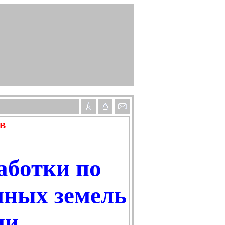
в
аботки по
нных земель
ии