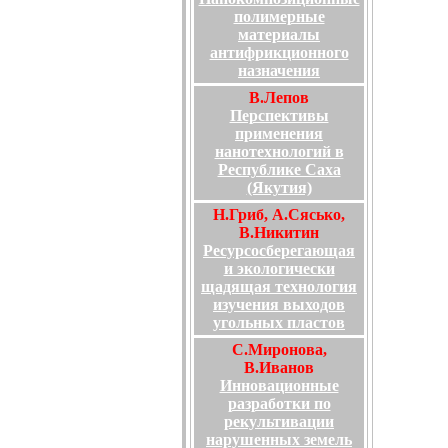
полимерные
материалы
антифрикционного
назначения
В.Лепов
Перспективы
применения
нанотехнологий в
Республике Саха
(Якутия)
Н.Гриб, А.Сясько,
В.Никитин
Ресурсосберегающая
и экологически
щадящая технология
изучения выходов
угольных пластов
С.Миронова,
В.Иванов
Инновационные
разработки по
рекультивации
нарушенных земель