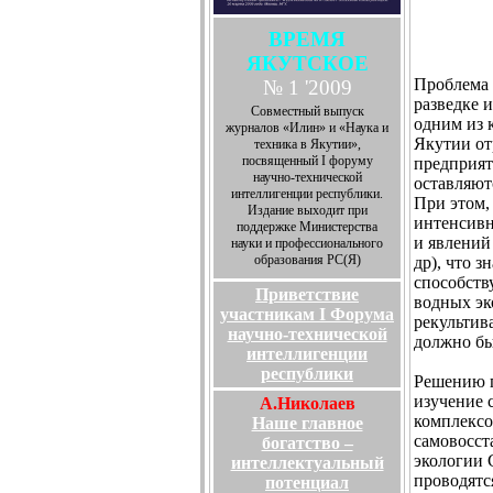
ВРЕМЯ
ЯКУТСКОЕ
Проблема 
№ 1 '2009
разведке 
Совместный выпуск
одним из 
журналов «Илин» и «Наука и
Якутии о
техника в Якутии»,
посвященный I форуму
предприят
научно-технической
оставляют
интеллигенции республики.
При этом,
Издание выходит при
интенсивн
поддержке Министерства
и явлений
науки и профессионального
образования РС(Я)
др), что 
способств
Приветствие
водных эк
участникам I Форума
рекультив
научно-технической
должно бы
интеллигенции
республики
Решению п
изучение 
А.Николаев
комплексо
Наше главное
самовосст
богатство –
экологии 
интеллектуальный
проводятс
потенциал