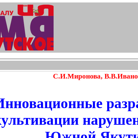
С.И.Миронова, В.В.Ивано
Инновационные разр
культивации наруше
Южной Якут