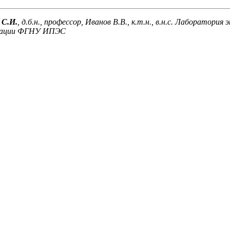
 С.И.
, д.б.н., профессор, Иванов В.В., к.т.н., в.н.с. Лаборатория
вации ФГНУ ИПЭС