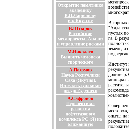
мегапроек
Открытие памятника
воздейств
академику
многократ
В.П.Ларионову
в г. Якутске
В горных
"Алданзол
В.Штыров
пустых по
Российские
га. В резу
мегапроекты. Анализ
полностью
и управление рисками
земель, и
М.Николаев
подвергаю
Выявить человека
творческого
Институт 
рекультив
А.Пахомов
долине р.
Наука Республики
мине-раль
Саха (Якутия).
раститель
Интеллектуальный
рекоменда
ресурс будущего
хозяйстве
А.Сафронов
Перспективы
Совершенн
развития
месторожд
нефтегазового
опыты на 
комплекса РС (Я) на
рекультив
ближайшую
положител