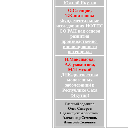
Южной Якутии
О.Слепцов,
Т.Капитонова
Фундаментальные
исследования ИФТПС
СО РАН как основа
развития
производственно-
инновационного
потенциала
Н.Максимова,
А.Сухомясова,
М.Томский
ДНК-диагностика
моногенных
заболеваний в
Республике Саха
(Якутия)
Главный редактор
Олег Сидоров
Над выпуском работали:
Александр Семенов,
Дмитрий Соловьев