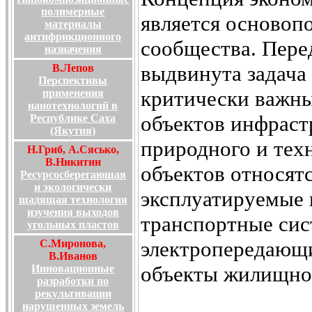
полимерные
является основоп
материалы
антифрикционного
сообщества. Пере
назначения
выдвинута задача
В.Лепов
Перспективы
критически важны
применения
нанотехнологий в
объектов инфраст
Республике Саха
(Якутия)
природного и техн
Н.Гриб, А.Сясько,
В.Никитин
объектов относят
Ресурсосберегающая
и экологически
эксплуатируемые 
щадящая технология
изучения выходов
транспортные сис
угольных пластов
электропередающи
С.Миронова,
В.Иванов
объекты жилищно-
Инновационные
разработки по
рекультивации
нарушенных земель