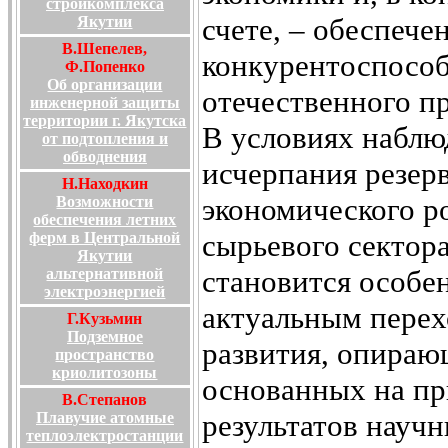
стройкомплекса
счете, – обеспече
Якутии
В.Шепелев,
конкурентоспосо
Ф.Попенко
Об организации
отечественного п
инженерной защиты
территории г. Якутска
В условиях набл
от подтопления и
обводнения
исчерпания резер
Н.Находкин
экономического ро
Возможности
обеспечения летних
сырьевого сектор
ферм в Центральной
Якутии
становится особе
альтернативной
электроэнергией
актуальным перех
Г.Кузьмин
Подземное
развития, опираю
пространство
криолитозоны
основанных на п
В.Степанов
результатов науч
Плавучие атомные
теплоэлектростанции