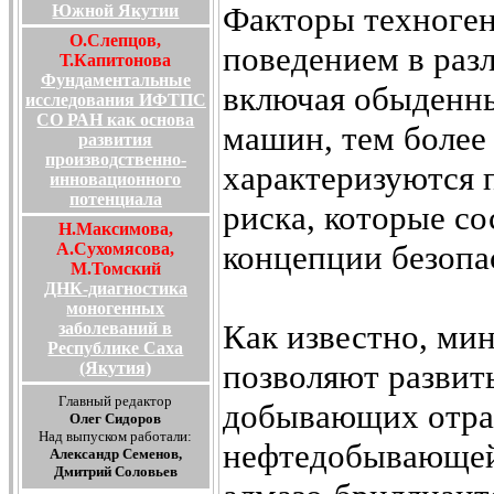
Факторы техноген
Южной Якутии
О.Слепцов,
поведением в раз
Т.Капитонова
Фундаментальные
включая обыденны
исследования ИФТПС
СО РАН как основа
машин, тем более
развития
производственно-
характеризуются 
инновационного
потенциала
риска, которые с
Н.Максимова,
концепции безопа
А.Сухомясова,
М.Томский
ДНК-диагностика
моногенных
Как известно, ми
заболеваний в
Республике Саха
позволяют развит
(Якутия)
Главный редактор
добывающих отрас
Олег Сидоров
Над выпуском работали:
нефтедобывающей
Александр Семенов,
Дмитрий Соловьев