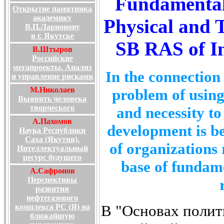
Fundamental 
Открытие памятника
академику
Physical and 
В.П.Ларионову
в г. Якутске
SB RAS of In
В.Штыров
Российские
мегапроекты. Анализ
In the connection 
и управление рисками
М.Николаев
problem of using
Выявить человека
творческого
and necessity to
А.Пахомов
development is be
Наука Республики
Саха (Якутия).
of organizations 
Интеллектуальный
ресурс будущего
base of fundamen
А.Сафронов
Перспективы
развития
нефтегазового
В "Основах полит
комплекса РС (Я) на
ближайшую