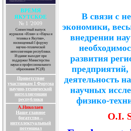
ВРЕМЯ
В связи с 
ЯКУТСКОЕ
№ 1 '2009
экономики, вес
Совместный выпуск
журналов «Илин» и «Наука и
внедрении нау
техника в Якутии»,
посвященный I форуму
необходимос
научно-технической
интеллигенции республики.
развития реги
Издание выходит при
поддержке Министерства
науки и профессионального
предприятий,
образования РС(Я)
деятельность н
Приветствие
участникам I Форума
научных иссле
научно-технической
интеллигенции
физико-техн
республики
А.Николаев
Наше главное
O.I. 
богатство –
интеллектуальный
потенциал