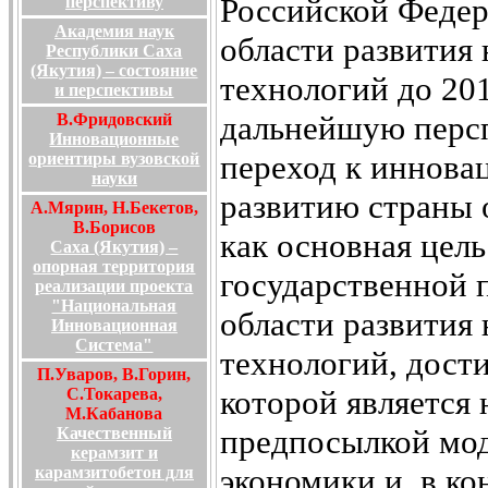
Российской Федер
перспективу
Академия наук
области развития 
Республики Саха
(Якутия) – состояние
технологий до 201
и перспективы
дальнейшую персп
В.Фридовский
Инновационные
переход к иннова
ориентиры вузовской
науки
развитию страны 
А.Мярин, Н.Бекетов,
В.Борисов
как основная цель
Саха (Якутия) –
опорная территория
государственной 
реализации проекта
"Национальная
области развития 
Инновационная
Система"
технологий, дост
П.Уваров, В.Горин,
которой является
С.Токарева,
М.Кабанова
предпосылкой мо
Качественный
керамзит и
экономики и, в к
карамзитобетон для