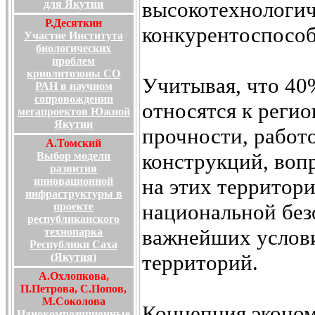
высокотехнологи
для Якутии
Р.Десяткин
конкурентоспособ
Участие Института
биологических
проблем
криолитозоны СО
Учитывая, что 40
РАН в научном
сопровождении
относятся к реги
мегапроектов Южной
Якутии
прочности, работ
А.Томский
конструкций, воп
Выбор модели
развития
на этих территор
инновационной
инфраструктуры в
национальной без
проекте
республиканского
важнейших услови
технопарка
Республики Саха
территорий.
(Якутия)
А.Охлопкова,
П.Петрова, С.Попов,
М.Соколова
Концепция эконом
Нанокомпозиционные