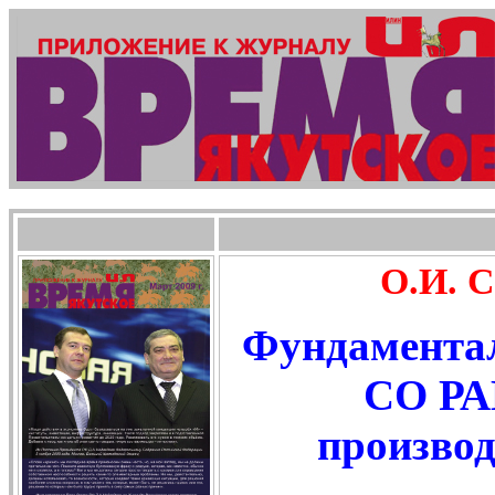
О.И. С
Фундамента
СО РА
произво