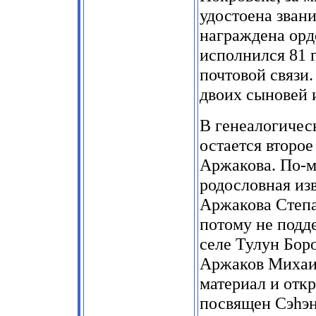
удостоена зван
награждена орд
исполнился 81 
почтовой связи
двоих сыновей и
В генеалогичес
остается второе
Аржакова. По-м
родословная из
Аржакова Степа
потому не подд
селе Тулун Бор
Аржаков Михаи
материал и откр
посвящен Сэhэн