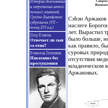
Сивцева
Иванович
Сэhэн Аржаков р
наслеге Борогон
лет. Вырастил т
было больше, н
как правило, б
суровых природ
отсутствия мед
младенческом в
Аржаковых.