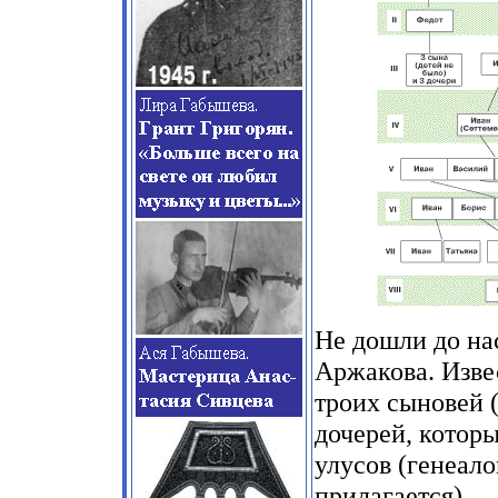
Не дошли до на
Аржакова. Изве
троих сыновей (
дочерей, котор
улусов (генеал
прилагается).