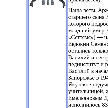
Наша ветвь Аржа
старшего сына 
которого подрос
младший умер. 
«Сєттємє») — н
Евдокии Семено
остались только
Василий и сест
пединститут и р
Василий в нача
Запорожье в 19
Якутское педуч
учительницей, 
Емельяновым Д.
исполнилось 83