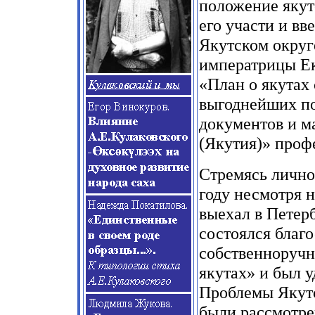
положение якут
его участи и вв
Якутском округе
императрицы Ек
«План о якутах
выгоднейших по
документов и м
(Якутия)» проф
Стремясь лично
году несмотря 
выехал в Петерб
состоялся благ
собственноручн
якутах» и был 
Проблемы Якутс
были рассмотре