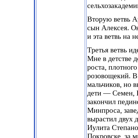
сельхозакадеми
Вторую ветвь А
сын Алексея. О
и эта ветвь на 
Третья ветвь ид
Мне в детстве д
роста, плотного
розовощекий. В 
мальчиков, но 
дети — Семен, 
закончил педин
Минпроса, зав
вырастил двух д
Иулита Степано
Покровске, за 