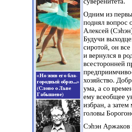
суверенитета.
Одним из перв
поднял вопрос 
Алексей (Сэhэн
Будучи выходце
сиротой, он все
и вернулся в ро
всесторонней п
предприимчивос
хозяйство. Доб
ума, а со врем
ему всеобщее у
избран, а затем
головы Борогон
Сэhэн Аржаков 