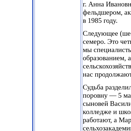
г. Анна Иванов
фельдшером, ак
в 1985 году.
Следующее (шес
семеро. Это чет
мы специалисты
образованием, 
сельскохозяйст
нас продолжают
Судьба раздели
поровну — 5 ма
сыновей Васили
колледже и шко
работают, а Ма
сельхозакадеми