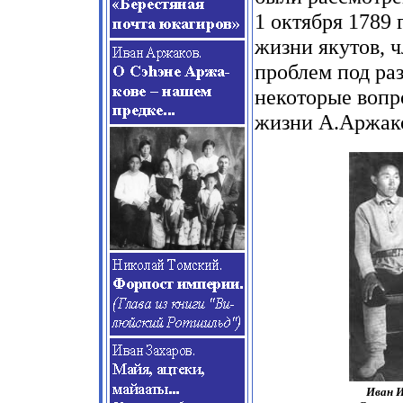
1 октября 1789 
жизни якутов, 
проблем под ра
некоторые воп
жизни А.Аржако
Иван И