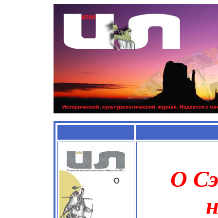
О С
н