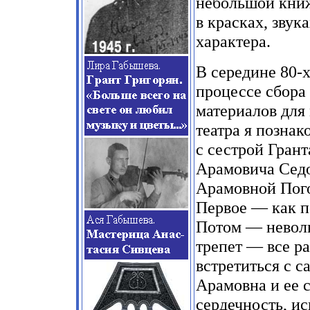
небольшой книж
в красках, звук
характера.
В середине 80-х
процессе сбора
материалов для
театра я познак
с сестрой Грант
Арамовича Сед
Арамовной Пог
Первое — как п
Потом — невол
трепет — все ра
встретиться с с
Арамовна и ее 
сердечность, ис