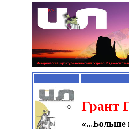
Грант
«...Больше 