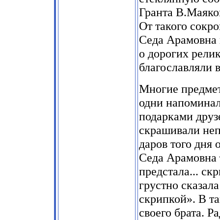
Гранта В.Маяков
От такого сокр
Седа Арамовна 
о дорогих релик
благославляли в
Многие предмет
одни напоминал
подарками друз
скрашивали неп
даров того дня 
Седа Арамовна 
предстала... ск
грустно сказала
скрипкой». В т
своего брата. Р