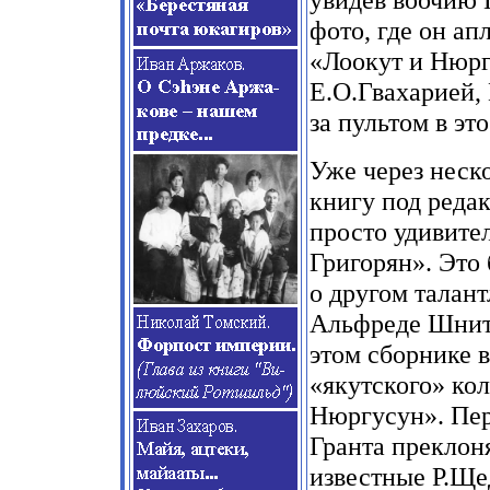
фото, где он а
«Лоокут и Нюрг
Е.О.Гвахарией,
за пультом в эт
Уже через неск
книгу под редак
просто удивите
Григорян». Это 
о другом талан
Альфреде Шнитк
этом сборнике 
«якутского» кол
Нюргусун». Пер
Гранта преклон
известные Р.Ще