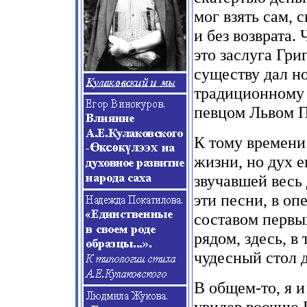
мог взять сам, 
и без возврата.
это заслуга Гри
существу дал н
традиционному 
певцом Львом П
К тому времени 
жизни, но дух е
звучавшей весь 
эти песни, в оп
составом первых
рядом, здесь, в 
чудесный стол д
В общем-то, я и
увидев воочию 