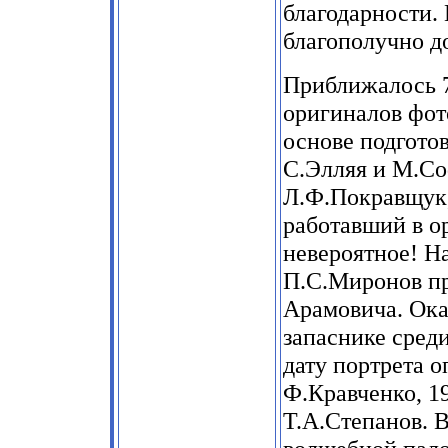
благодарности. 
благополучно д
Приближалось 7
оригиналов фот
основе подгото
С.Элляя и М.С
Л.Ф.Покравщук,
работавший в о
невероятное! Н
П.С.Миронов пр
Арамовича. Оказ
запаснике среди
дату портрета 
Ф.Кравченко, 19
Т.А.Степанов. 