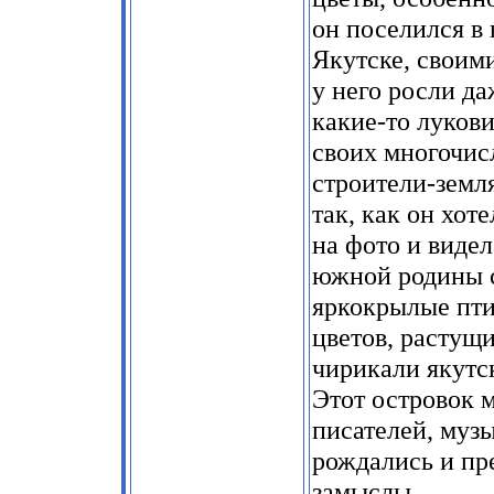
он поселился в 
Якутске, своим
у него росли д
какие-то луков
своих многочис
строители-земл
так, как он хот
на фото и видел
южной родины с
яркокрылые пти
цветов, растущи
чирикали якутск
Этот островок м
писателей, музы
рождались и пр
замыслы...