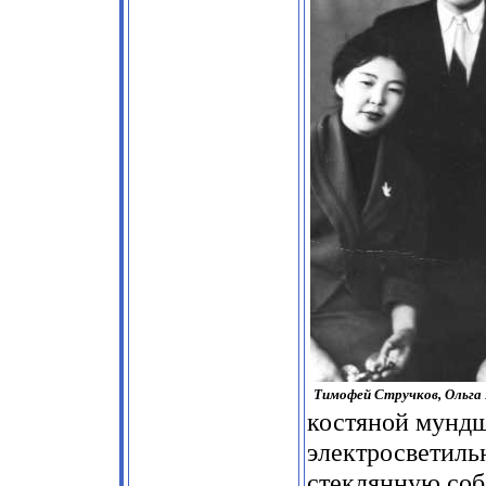
Тимофей Стручков, Ольга 
костяной мундш
электросветиль
стеклянную соб