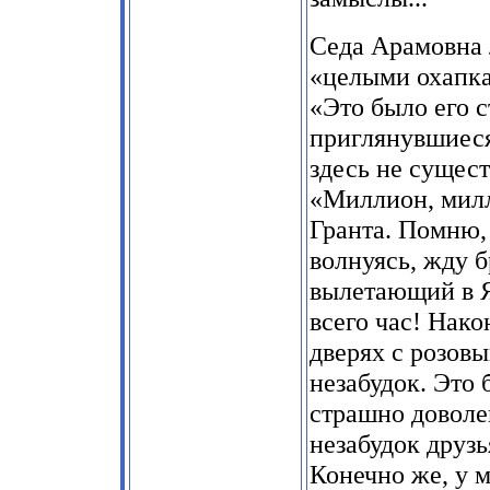
Седа Арамовна 
«целыми охапка
«Это было его с
приглянувшиеся
здесь не сущес
«Миллион, милл
Гранта. Помню, 
волнуясь, жду б
вылетающий в Як
всего час! Нако
дверях с розов
незабудок. Это 
страшно доволен
незабудок друзь
Конечно же, у м