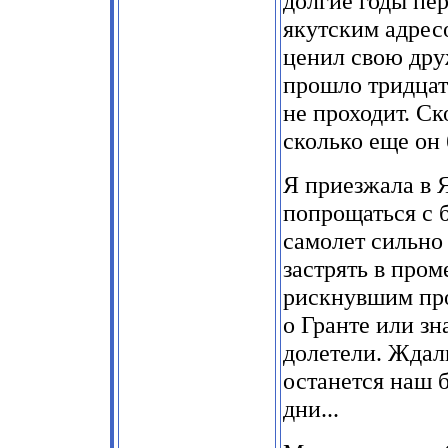
долгие годы пе
якутским адрес
ценил свою друж
прошло тридцать
не проходит. Ск
сколько еще он 
Я приезжала в 
попрощаться с б
самолет сильно 
застрять в про
рискнувшим про
о Гранте или зн
долетели. Ждал
останется наш 
дни...