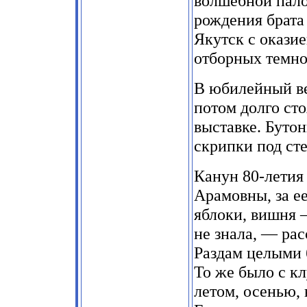
волшебной палоч
рождения брата
Якутск с окази
отборных темно
В юбилейный ве
потом долго ст
выставке. Бутон
скрипки под сте
Канун 80-летия 
Арамовны, за е
яблоки, вишня —
не знала, — рас
Раздам целыми 
То же было с к
летом, осенью,