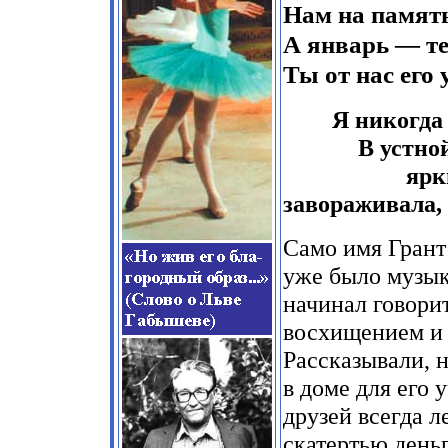
Нам на память
А январь — те
Ты от нас его у
Я никогда
В устно
ярк
завораживала,
Само имя Грант
уже было музы
начинал говорит
восхищением и
Рассказывали, 
в доме для его 
друзей всегда л
скатертью день