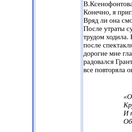
В.Ксенофонтов
Конечно, я при
Вряд ли она смо
После утраты су
трудом ходила. 
после спектакл
дорогие мне гла
радовался Грант
все повторяла о
«О
Кр
И 
Об
(