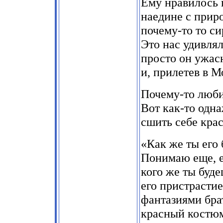
Ему нравилось 
наедине с прир
почему-то то си
Это нас удивлял
просто он ужасн
и, прилетев в М
Почему-то люби
Вот как-то одна
сшить себе кра
«Как же ты его
Понимаю еще, е
кого же ты буд
его пристрасти
фантазиями бра
красный костюм 