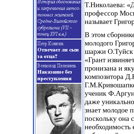
Т.Николаева: «Д
профессор Моск
называет Григо
В этом сборник
молодого Григо
шаржи О.Туйск 
«Грант извиняе
пронизана и як
композитора Д.
Г.М.Кривошапко
ученик Ф.Аргуно
даже уникальное
знает молодое 
поскольку она с
необходимость е