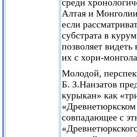
среди хронологич
Алтая и Монголии
если рассматрива
субстрата в курум
позволяет видеть 
их с хори-монгола
Молодой, перспек
Б. З.Нанзатов пре
курыкан» как «тр
«Древнетюркском с
совпадающее с эт
«Древнетюркского