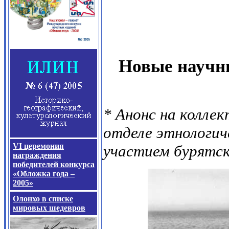
Новые научны
* Анонс на колле
отделе этнологич
VI
церемония
участием бурятск
награждения
победителей конкурса
«Обложка года –
2005»
Олонхо в списке
мировых шедевров