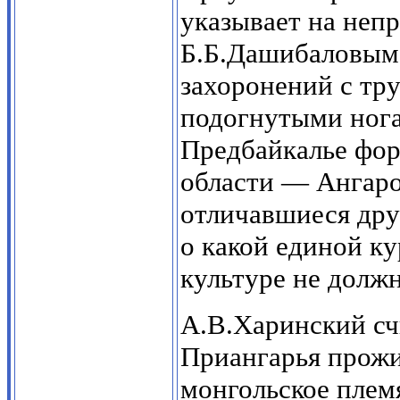
указывает на неп
Б.Б.Дашибаловым 
захоронений с тр
подогнутыми ногам
Предбайкалье фор
области — Ангаро
отличавшиеся дру
о какой единой к
культуре не должн
А.В.Харинский сч
Приангарья прож
монгольское плем