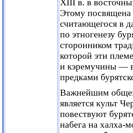
XIII в. в восточн
Этому посвящена с
считающегося в д
по этногенезу бур
сторонником трад
которой эти племе
и кэремучины — 
предками бурятск
Важнейшим общеп
является культ Ч
повествуют бурятс
набега на халха-м