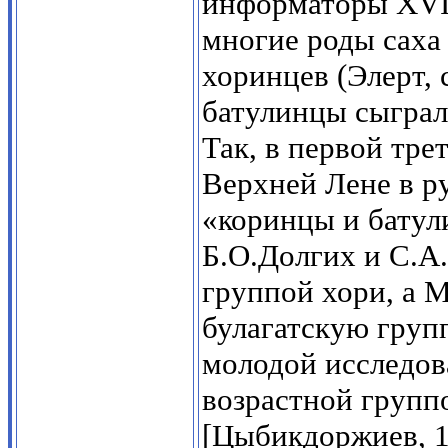
информаторы XVIII
многие роды саха
хоринцев (Элерт, 
батулинцы сыграли
Так, в первой тре
Верхней Лене в р
«коринцы и батул
Б.О.Долгих и С.А
группой хори, а М
булагатскую груп
молодой исследов
возрастной групп
[Цыбикдоржиев, 1