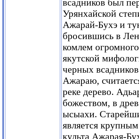
всадников был пер
Урянхайской степ
Ажарай-Бухэ и ту
бросившись в Лену
комлем огромного 
якутской мифолог
черных всадников
Ажараю, считаетс
реке дерево. Адьа
божеством, в древ
ысыахи. Старейш
является крупным
культа Ажарая-Бух