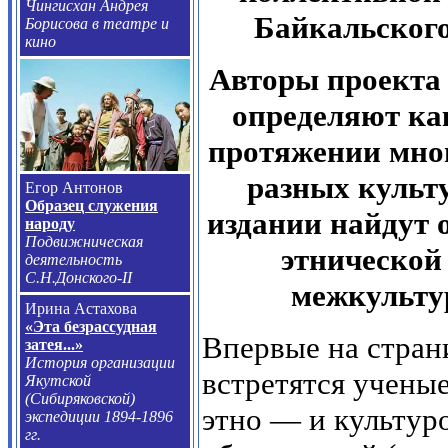
Чингисхан Андрея
Байкальского
Борисова в театре и
кино
Авторы проекта 
определяют как
протяжении мно
разных культ
Егор Антонов
Образец служения
издании найдут 
народу
Подвижническая
этнической 
деятельность
С.Н.Донского-
II
межкультур
Ирина Астахова
«Эта безрассудная
Впервые на стран
затея...»
История организации
встретятся учены
Якутской
(Сибиряковской)
этно — и культур
экспедиции 1894-1896
гг.