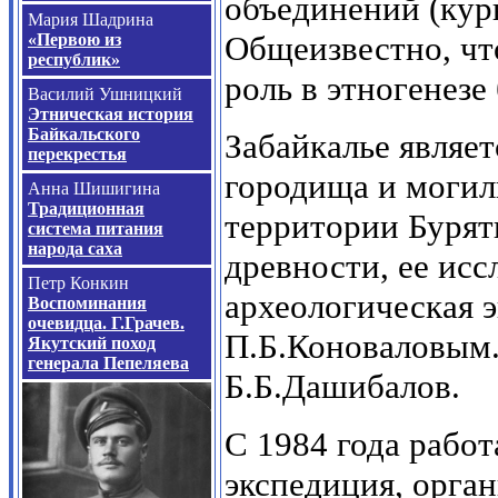
объединений (кур
Мария Шадрина
Общеизвестно, чт
«Первою из
республик»
роль в этногенезе 
Василий Ушницкий
Этническая история
Байкальского
Забайкалье являет
перекрестья
городища и могил
Анна Шишигина
Традиционная
территории Бурят
система питания
народа саха
древности, ее исс
Петр Конкин
археологическая 
Воспоминания
очевидца. Г.Грачев.
П.Б.Коноваловым.
Якутский поход
генерала Пепеляева
Б.Б.Дашибалов.
С 1984 года работ
экспедиция, орга