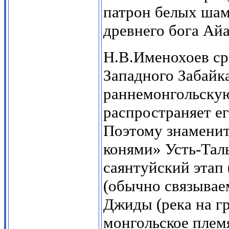
патрон белых ша
древнего бога Айа 
Н.В.Именохоев ср
Западного Забайк
раннемонгольскую
распространяет е
Поэтому знаменит
конями» Усть-Тал
саянтуйский этап 
(обычно связывае
Джиды (река на гр
монгольское плем