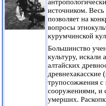
антропологическ
источником. Весь
позволяет на кон
вопросы этнокуль
курумчинской кул
Большинство уче
культуру, искали 
алтайских древно
древнехакасские 
трупосожжения с
сооружениями, и 
умерших. Раскопк