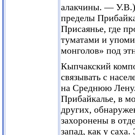
алакчины. — У.В.
пределы Прибайк
Присаянье, где п
туматами и упоми
монголов» под эт
Кыпчакский компо
связывать с насе
на Среднюю Лену.
Прибайкалье, в м
других, обнаруже
захоронены в отд
запад, как у саха