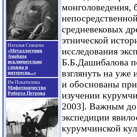
монголоведения, 
непосредственной
средневековых др
этнической истор
Наталья Сивцева
исследования экс
«Металлогения
Анабара
Б.Б.Дашибалова п
исключительно
сложна и
взглянуть на уже
интересна...»
и обоснованы при
Ия Покатилова
Мифотворчество
изучении курумчи
Роберта Петрова
2003]. Важным до
экспедиции явило
курумчинской кул