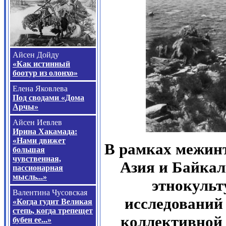
Айсен Дойду
«Как истинный
боотур из олонхо»
Елена Яковлева
Под сводами «Дома
Арчы»
Айсен Иевлев
Ирина Хакамада:
«Нами движет
В рамках межин
большая
чувственная,
Азия и Байкал
пассионарная
мысль...»
этнокуль
Валентина Чусовская
исследований 
«Когда гудит Великая
степь, когда трепещет
коллективной
бубен ее...»