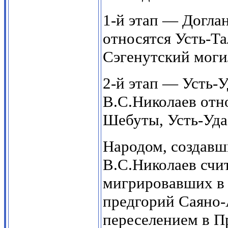
1-й этап — Доглан
относятся Усть-Т
Сэгенутский моги
2-й этап — Усть-У
В.С.Николаев отн
Шебуты, Усть-Уда
Народом, создавш
В.С.Николаев счи
мигрировавших в к
предгорий Саяно-А
переселением в П