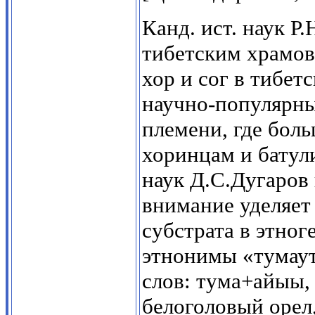
Канд. ист. наук Р
тибетским храмов
хор и сог в тибет
научно-популярны
племени, где бол
хоринцам и батули
наук Д.С.Дугаров
внимание уделяет
субстрата в этног
этнонимы «тумаут»
слов: тума+айыы,
белоголовый орел,