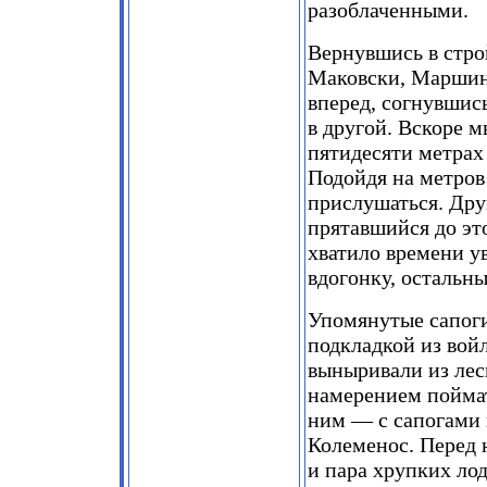
разоблаченными.
Вернувшись в стро
Маковски, Маршинк
вперед, согнувшис
в другой. Вскоре м
пятидесяти метрах 
Подойдя на метров 
прислушаться. Друг
прятавшийся до это
хватило времени у
вдогонку, остальн
Упомянутые сапог
подкладкой из вой
выныривали из лес
намерением поймать
ним — с сапогами 
Колеменос. Перед 
и пара хрупких ло