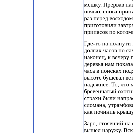
мешку. Прервав на
ночью, снова приня
раз перед восходо
приготовили завтр
припасов по котом
Где-то на полпути
долгих часов по с
наконец, к вечеру
деревья нам показ
часа в поисках по
высоте бушевал ве
надежнее. То, что
бревенчатый охотн
страхи были напра
сломана, утрамбов
как починив крышу,
Заро, стоявший на
вышел наружу. Вск