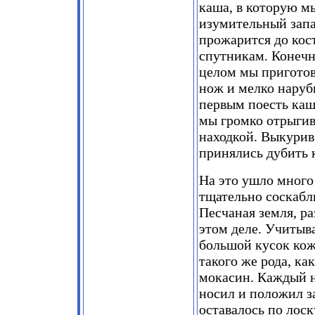
каша, в которую м
изумительный запах
прожарится до кос
спутникам. Конечн
целом мы пригото
нож и мелко наруб
первым поесть каши
мы громко отрыгив
находкой. Выкурив 
принялись дубить 
На это ушло много
тщательно соскабл
Песчаная земля, ра
этом деле. Учитыва
большой кусок кож
такого же рода, ка
мокасин. Каждый н
носил и положил з
оставалось по лоск