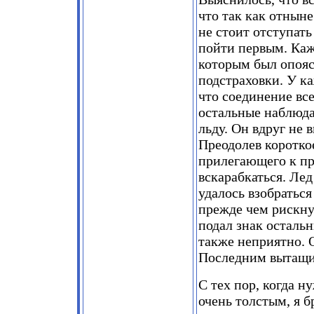
что так как отнын
не стоит отступат
пойти первым. Каж
которым был опояс
подстраховки. У ка
что соединение вс
остальные наблюда
льду. Он вдруг не в
Преодолев коротко
прилегающего к пр
вскарабкаться. Ле
удалось взобраться
прежде чем рискну
подал знак остальн
также неприятно. 
Последним вытащил
С тех пор, когда н
очень толстым, я б