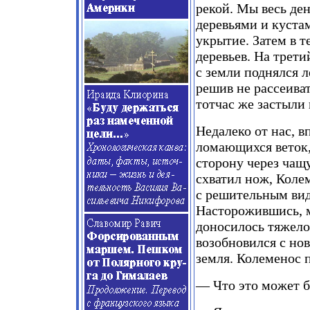
рекой. Мы весь де
деревьями и куста
укрытие. Затем в 
деревьев. На трети
с земли поднялся 
решив не рассеива
тотчас же застыли
Недалеко от нас, в
ломающихся веток,
сторону через чащу
схватил нож, Коле
с решительным вид
Насторожившись, м
доносилось тяжело
возобновился с нов
земля. Колеменос 
— Что это может 