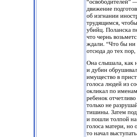
“освободителей” 
движение подготов
об изгнании иност
трудящимся, чтобы
убийц. Поланска п
что чернь возьметс
ждали. “Что бы ни
отсюда до тех пор,
Она слышала, как 
и дубин обрушивал
имущество в прист
голоса людей из с
окликал по именам 
ребенок отчетливо 
только не разруша
тишины. Затем под
и пошли толпой на
голоса матери, но 
то начал выступать