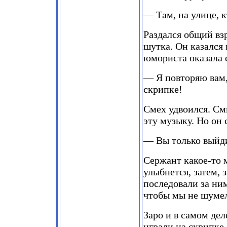
— Там, на улице, к
Раздался общий взр
шутка. Он казался
юмориста оказала 
— Я повторяю вам, 
скрипке!
Смех удвоился. См
эту музыку. Но он 
— Вы только выйди
Сержант какое-то м
улыбнется, затем,
последовали за ним
чтобы мы не шуме
Заро и в самом де
играли на скрипке