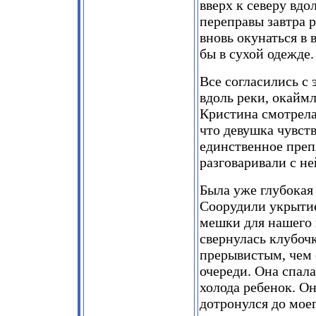
вверх к северу вдо
переправы завтра 
вновь окунаться в 
бы в сухой одежде.
Все согласились с
вдоль реки, окаймл
Кристина смотрела
что девушка чувст
единственное преп
разговаривали с не
Была уже глубокая 
Соорудили укрытие
мешки для нашего 
свернулась клубоч
прерывистым, чем 
очереди. Она спала
холода ребенок. О
дотронулся до моег