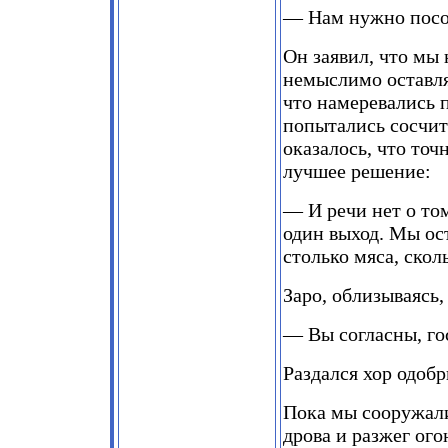
— Нам нужно посов
Он заявил, что мы 
немыслимо оставля
что намеревались 
попытались сосчита
оказалось, что то
лучшее решение:
— И речи нет о то
один выход. Мы ост
столько мяса, скол
Заро, облизываясь,
— Вы согласны, го
Раздался хор одоб
Пока мы сооружали
дрова и разжег ого