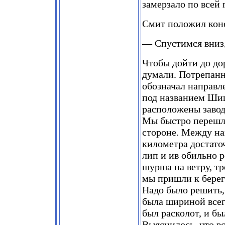
замерзало по всей 
Смит положил кон
— Спустимся вниз
Чтобы дойти до до
думали. Потрепанн
обозначал направле
под названием Шише
расположены завод
Мы быстро перешли
стороне. Между на
километра достаточ
лип и ив обильно 
шурша на ветру, т
мы пришли к берегу
Надо было решить, 
была шириной всего
был расколот, и б
Выяснилось, что в