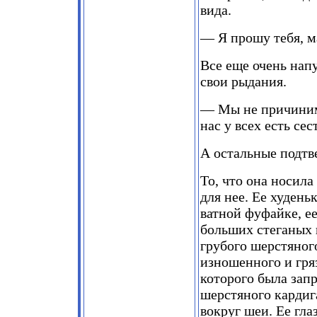
вида.
— Я прошу тебя, м
Все еще очень напу
свои рыдания.
— Мы не причиним 
нас у всех есть сес
А остальные подтв
То, что она носил
для нее. Ее худен
ватной фуфайке, е
больших стеганых 
грубого шерстяног
изношенного и гряз
которого была запр
шерстяного кардиг
вокруг шеи. Ее гла