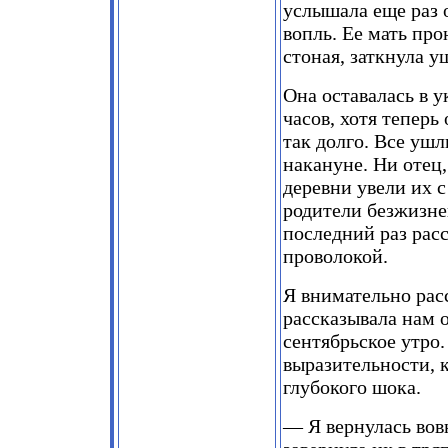
услышала еще раз 
вопль. Ее мать про
стоная, заткнула у
Она оставалась в у
часов, хотя теперь 
так долго. Все уш
накануне. Ни отец
деревни увели их с
родители безжизне
последний раз рас
проволокой.
Я внимательно рас
рассказывала нам 
сентябрьское утро
выразительности, 
глубокого шока.
— Я вернулась вовн