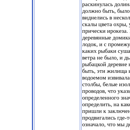
раскинулась долина
должно быть, был
виднелись в неско
скалы цвета охры,
прически ирокеза.
деревянные домики
лодок, и с промеж
каких рыбаки суша
ветра не было, и д
рыбацкой деревне 
быть, эти жилища 
водоемом извивала
столбы, белые изо
проводов, что указ
определенного зна
определить, на как
пришли к заключен
продвигались где-т
означало, что мы 