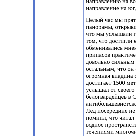
направлению на вос
направление на юг
Целый час мы прят
панорамы, открывш
что мы услышали г
том, что достигли 
обменивались мнен
припасов практичес
довольно сильным 
остальным, что он 
огромная впадина 
достигает 1500 ме
услышал от своего
белогвардейцев в 
антибольшевистско
Лед посередине не
помнил, что читал
водное пространс
течениями многочи