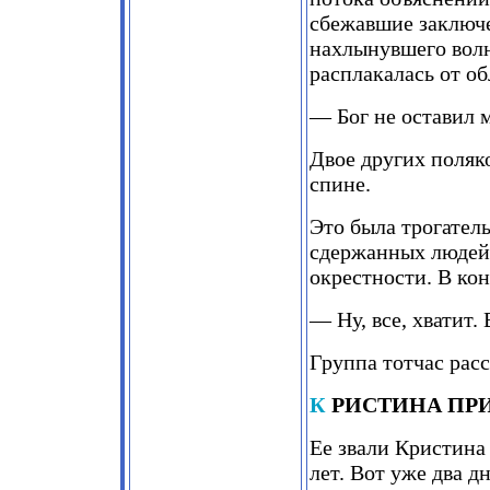
сбежавшие заключен
нахлынувшего волн
расплакалась от об
— Бог не оставил м
Двое других поляк
спине.
Это была трогател
сдержанных людей.
окрестности. В кон
— Ну, все, хватит.
Группа тотчас расс
К
РИСТИНА
ПР
Ее звали Кристина
лет. Вот уже два д