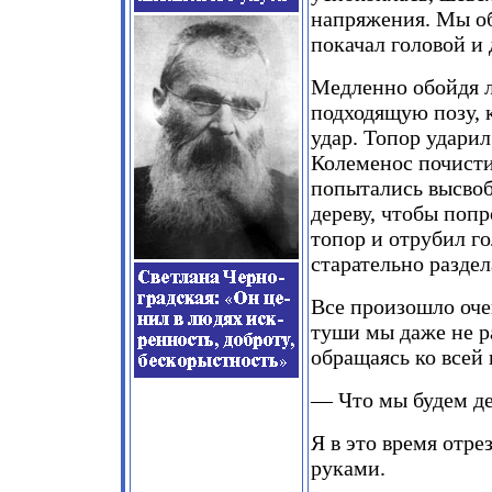
напряжения. Мы об
покачал головой и 
Медленно обойдя ла
подходящую позу, к
удар. Топор ударил
Колеменос почисти
попытались высвоб
дереву, чтобы попр
топор и отрубил г
старательно раздел
Все произошло оче
туши мы даже не р
обращаясь ко всей 
— Что мы будем де
Я в это время отре
руками.