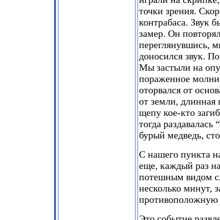
точки зрения. Ско
контрабаса. Звук 
замер. Он повторя
переглянувшись, мы
доносился звук. По
Мы застыли на опу
пораженное молние
оторвался от основ
от земли, длинная
щепу кое-кто загиб
тогда раздавалась
бурый медведь, сто
С нашего пункта н
еще, каждый раз на
потешным видом сл
несколько минут, 
противоположную 
Это событие развл