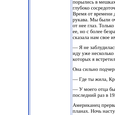
порылись в мешках 
глубоко сосредото
Время от времени 
рукава. Мы были о
от нее глаз. Тольк
ее, но с более без
сказала нам свое и
— Я не заблудилась
иду уже несколько 
которых я встретил
Она сильно подчерк
— Где ты жила, К
— У моего отца бы
последний раз в 19
Американец прерва
планах. Ночь насту