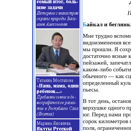
П
Б
айкал и беглянк
Мне трудно вспомн
видоизменения все
мы прошли. Я сохр
достаточно ясные 
пейзажей, запечат
каком-либо событи
обычного — как с
определенный кул
пьесы.
В тот день, остано
верхушке одного п
юг. Перед нами пр
сорок километров 
поля, ограниченно