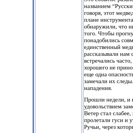
названием “Русски
говоря, этот медв
плане инструмента
обнаружили, что ни
того. Чтобы прогну
понадобились совм
единственный медв
рассказывали нам 
встречались часто,
хорошего не прино
еще одна опасность
замечали их следы
нападения.
Прошли недели, и 
удовольствием зам
Ветер стал слабее,
пролетали гуси и у
Ручьи, через кото