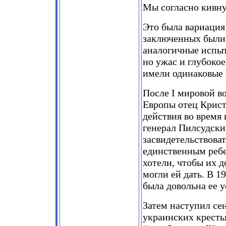
Мы согласно кивну
Это была вариация
заключенных были
аналогичные испыт
но ужас и глубоко
имели одинаковые
После I мировой в
Европы отец Крист
действия во время
генерал Пилсудски
засвидетельствова
единственным ребе
хотели, чтобы их д
могли ей дать. В 1
была довольна ее 
Затем наступил сен
украинских кресть