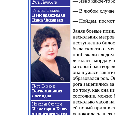
— Явно какое-то ж
— В любом случае, 
— Пойдем, посмот
Заняв боевые пози
нескольких метров 
исступленно билось
была скрыта от мен
прибежали следом. 
лягалась, морда у 
который растворял
она в ужасе закати
образовался ров. О
рога зацепились з
по тому, как она и
состояние, можно 
несколько часов н
ей новый прилив си
успокоилась, шевел