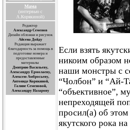
Мама
(интервью с
А.Корякиной)
Редактор
Александр Семенов
Дизайн обложки и рисунок
Айсена Дойду
Редакция выражает
Если взять якутск
благодарность за помощь в
подготовке номера и
никоим образом не
предоставленные
материалы
Дмитрию Васильеву,
наши монстры с с
Александру Ермолаеву,
Алексею Амбросьеву,
“Чолбон” и “Ай-Т
Антониде Корякиной,
Галине Семеновой,
“объективное”, м
Александру Назарову
непреходящей поп
просил(а) об это
якутского рока на