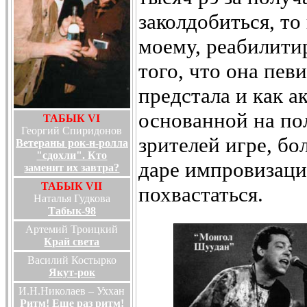
заколдобиться, то
моему, реабилити
того, что она пев
предстала и как а
основанной на по
ТАБЫК VI
Георгий Спиридонов
зрителей игре, б
Ветераны рок-н-ролла
"сдохли". Кто
даре импровизаци
заменит их завтра?
ТАБЫК VII
похвастаться.
Наталья Гудкова
Табык-98
Артемий Троицкий
Край света
Василий Костырко
Якут-рок
И.Н.Николаев – Уххан
Ритм! Еще раз ритм!