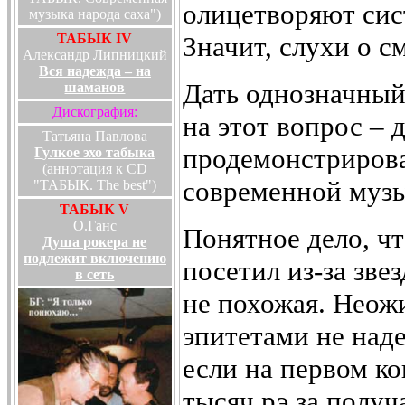
олицетворяют сис
музыка народа саха")
ТАБЫК IV
Значит, слухи о с
Александр Липницкий
Вся надежда – на
Дать однозначный
шаманов
Дискография:
на этот вопрос – 
Татьяна Павлова
продемонстрировал
Гулкое эхо табыка
(аннотация к CD
современной музы
"ТАБЫК. The best")
ТАБЫК V
О.Ганс
Понятное дело, ч
Душа рокера не
подлежит включению
посетил из-за зве
в сеть
не похожая. Неож
эпитетами не над
если на первом к
тысяч рэ за получ