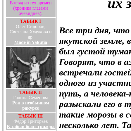
их 
Взгляд из тех времен
(хроника глазами
очевидцев):
ТАБЫК I
Олег Сидоров,
Все три дня, что
Светлана Худякова и
др.
якутской земле, 
Made in Yakutia
был густой тума
Говорят, что в а
встречали госте
одного из участн
путь, а человека
ТАБЫК II
Галина Семенова
разыскали его в 
Рок в необычном
ракурсе
такие морозы в с
ТАБЫК III
Федор Григорьев
несколько лет. Т
В табык бьют трижды