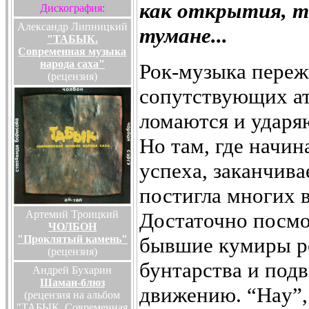
как открытия, т
Дискография:
Александр Липницкий
тумане...
"ТАБЫК.
Современная музыка
народа саха"
Рок-музыка переж
(рецензия)
сопутствующих ат
ломаются и ударя
Но там, где начи
успеха, заканчива
постигла многих в
Артемий Троицкий
Достаточно посмо
ЧОЛБОН
"Проклятый камень"
бывшие кумиры ро
(рецензия)
бунтарства и под
Андрей Бухарин
Шаман-блюз
движению.
“Hay”,
(рецензия на альбом
"ТАБЫК. Современная