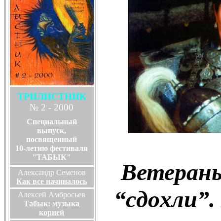
ТРИЛИСТНИК
№ 2 - 2000
Специальный
выпуск,
посвященный
10-летию фестиваля
"ТАБЫК"
Ветераны
Александр Семенов
Как все начиналось
“cдoхли”
Алексей Амбросьев
Табык: музыка
корней