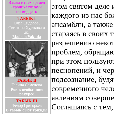
Взгляд из тех времен
этом святом деле 
(хроника глазами
очевидцев):
каждого из нас б
ТАБЫК I
ансамбли, а также
Олег Сидоров,
Светлана Худякова и
стараясь в своих 
др.
Made in Yakutia
разрешению неко
проблем, обращаю
при этом пользу
песнопений, и чер
подсознание, буд
ТАБЫК II
Галина Семенова
современного чел
Рок в необычном
ракурсе
явлениям соверш
ТАБЫК III
Соглашаясь с тем,
Федор Григорьев
В табык бьют трижды