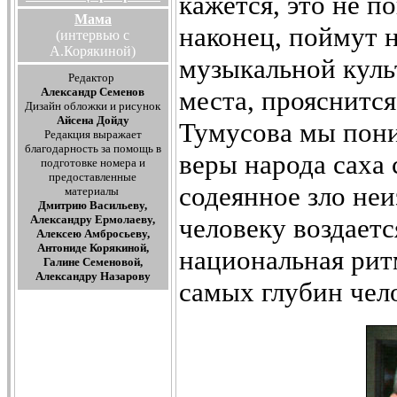
кажется, это не п
Мама
наконец, поймут 
(интервью с
А.Корякиной)
музыкальной культ
Редактор
Александр Семенов
места, прояснитс
Дизайн обложки и рисунок
Айсена Дойду
Тумусова мы пони
Редакция выражает
благодарность за помощь в
веры народа саха 
подготовке номера и
предоставленные
содеянное зло неи
материалы
Дмитрию Васильеву,
Александру Ермолаеву,
человеку воздаетс
Алексею Амбросьеву,
Антониде Корякиной,
национальная рит
Галине Семеновой,
Александру Назарову
самых глубин чел