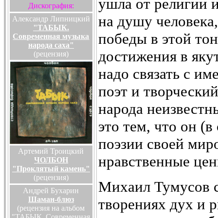
ушла от религии и
Дискография:
на душу человека
Александр Липницкий
"ТАБЫК.
победы в этой то
Современная музыка
народа саха"
достижения в якут
(рецензия)
надо связать с и
поэт и творческий
народа неизвестн
это тем, что он (
поэзии своей мир
Артемий Троицкий
нравственные цен
ЧОЛБОН
"Проклятый камень"
(рецензия)
Михаил Тумусов с
Андрей Бухарин
Шаман-блюз
творениях дух и 
(рецензия на альбом
"ТАБЫК. Современная