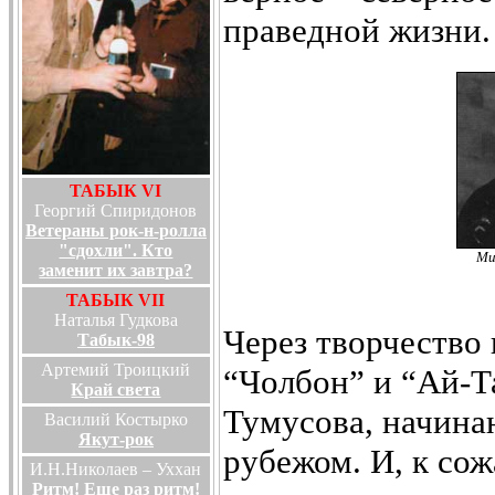
праведной жизни.
ТАБЫК VI
Георгий Спиридонов
Ветераны рок-н-ролла
"сдохли". Кто
Ми
заменит их завтра?
ТАБЫК VII
Наталья Гудкова
Через творчество
Табык-98
Артемий Троицкий
“Чолбон” и “Ай-Та
Край света
Тумусова, начинаю
Василий Костырко
Якут-рок
рубежом. И, к сож
И.Н.Николаев – Уххан
Ритм! Еще раз ритм!