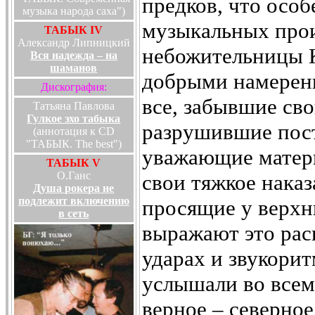
предков, что особ
музыка народа саха")
музыкальных прои
ТАБЫК IV
Александр Липницкий
небожительницы К
Вся надежда – на
шаманов
добрыми намерени
Дискография:
все, забывшие св
Татьяна Павлова
Гулкое эхо табыка
разрушившие пост
(аннотация к CD
"ТАБЫК. The best")
уважающие матерь
ТАБЫК V
О.Ганс
свои тяжкое наказ
Душа рокера не
подлежит включению
просящие у верхн
в сеть
выражают это рас
ударах и звукорит
услышали во всем
верное – северное