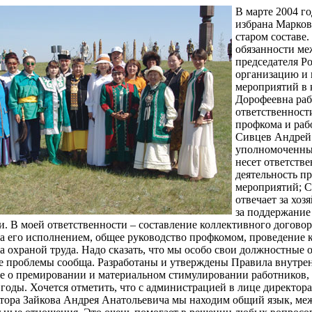
В марте 2004 г
избрана Марков
старом составе
обязанности ме
председателя Р
организацию и 
мероприятий в 
Дорофеевна рабо
ответственност
профкома и раб
Сивцев Андрей
уполномоченным
несет ответств
деятельность п
мероприятий; 
отвечает за хо
за поддержание
и. В моей ответственности – составление коллективного догово
за его исполнением, общее руководство профкомом, проведение
за охраной труда. Надо сказать, что мы особо свои должностные 
е проблемы сообща. Разработаны и утверждены Правила внутрен
 о премировании и материальном стимулировании работников,
 годы. Хочется отметить, что с администрацией в лице директор
ктора Зайкова Андрея Анатольевича мы находим общий язык, ме