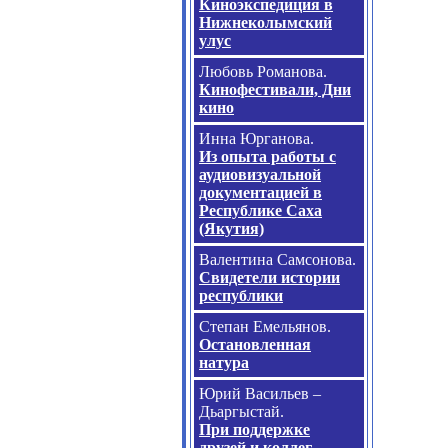
Киноэкспедиция в
Нижнеколымский
улус
Любовь Романова.
Кинофестивали, Дни
кино
Инна Юрганова.
Из опыта работы с
аудиовизуальной
документацией в
Республике Саха
(Якутия)
Валентина Самсонова.
Свидетели истории
республики
Степан Емельянов.
Остановленная
натура
Юрий Васильев –
Дьаргыстай.
При поддержке
друзей и коллег