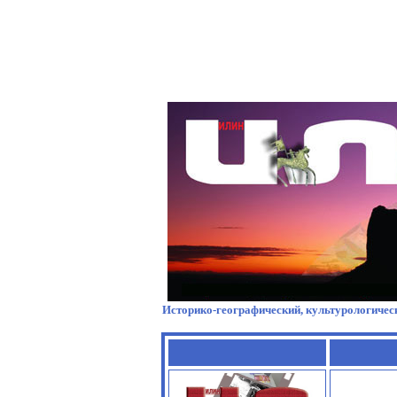
Историко-географический, культурологическ