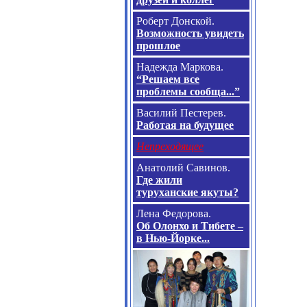
Роберт Донской.
Возможность увидеть
прошлое
Надежда Маркова.
“Решаем все
проблемы сообща...”
Василий Пестерев.
Работая на будущее
Непреходящее
Анатолий Савинов.
Где жили
туруханские якуты?
Лена Федорова.
Об Олонхо и Тибете –
в Нью-Йорке...