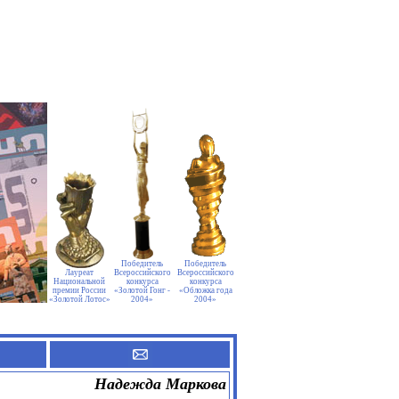
Победитель
Победитель
Лауреат
Всероссийского
Всероссийского
Национальной
конкурса
конкурса
премии России
«Золотой Гонг -
«Обложка года
«Золотой Лотос»
2004»
2004»
Надежда Маркова