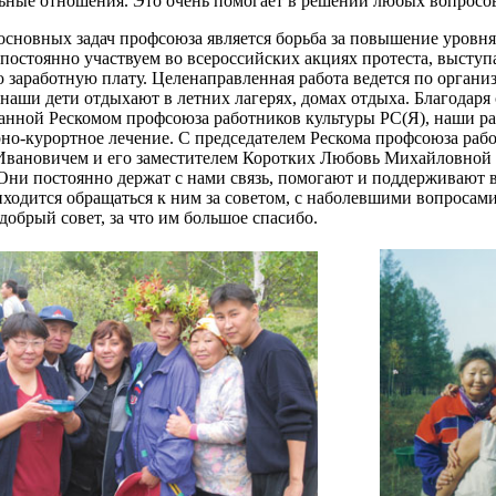
ьные отношения. Это очень помогает в решении любых вопросов
основных задач профсоюза является борьба за повышение уровня
постоянно участвуем во всероссийских акциях протеста, выступа
 заработную плату. Целенаправленная работа ведется по организ
наши дети отдыхают в летних лагерях, домах отдыха. Благодар
анной Рескомом профсоюза работников культуры РС(Я), наши р
рно-курортное лечение. С председателем Рескома профсоюза ра
вановичем и его заместителем Коротких Любовь Михайловной 
 Они постоянно держат с нами связь, помогают и поддерживают 
иходится обращаться к ним за советом, с наболевшими вопросами
добрый совет, за что им большое спасибо.