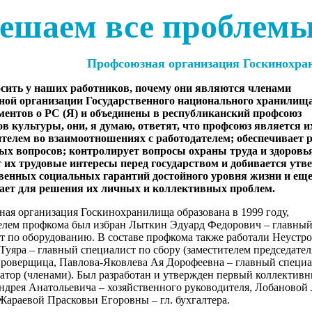
ешаем все проблемы 
Профсоюзная организация Госкинохр
осить у наших работников, почему они являются членами
ной организации Государственного национального хранилищ
ментов о РС (Я) и объединены в республиканский профсоюз
в культуры, они, я думаю, ответят, что профсоюз является и
телем во взаимоотношениях с работодателем; обеспечивает 
ых вопросов; контролирует вопросы охраны труда и здоровь
их трудовые интересы перед государством и добивается утв
венных социальных гарантий достойного уровня жизни и еще
лает для решения их личных и коллективных проблем.
ая организация Госкинохранилища образована в 1999 году,
елем профкома был избран Лыткин Эдуард Федорович – главны
т по оборудованию. В составе профкома также работали Неустро
Туяра – главный специалист по сбору (заместителем председате
роверщица, Павлова-Яковлева Ая Дорофеевна – главный специ
атор (членами). Был разработан и утвержден первый коллектив
ндрея Анатольевича – хозяйственного руководителя, Лобановой
 Жараевой Прасковьи Егоровны – гл. бухгалтера.