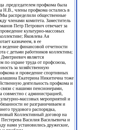
ода .председателем профкома была
а Н.В., члены профкома остались в
. Мы распределили общественные
жду членами комитета. Заместитель
оманов Петр Петрович отвечает за
проведение культурно-массовых
коллективе; Яковлева Ая
тает казначеем, в ее
и ведение финансовой отчетности
ота с детьми работников коллектива;
 Дмитриевич является
 по охране труда от профсоюза,
енность за хозяйственную
рофкома и проведение спортивных
Салашина Екатерина Никитична тоже
зяйственную деятельность профкома и
 связи с нашими пенсионерами,
ра совместно с администрацией,
 культурно-массовых мероприятий и
обязанности не разграничиваем и
него трудового распорядка,
 новый Коллективный договор на
а Пестерева Василия Васильевича и
жду нами установились дружеские,