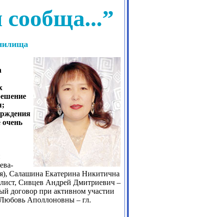
сообща...”
анилища
а
х
решение
я;
ерждения
 очень
й
ева-
ля), Салашина Екатерина Никитична
алист, Сивцев Андрей Дмитриевич –
ный договор при активном участии
 Любовь Аполлоновны – гл.