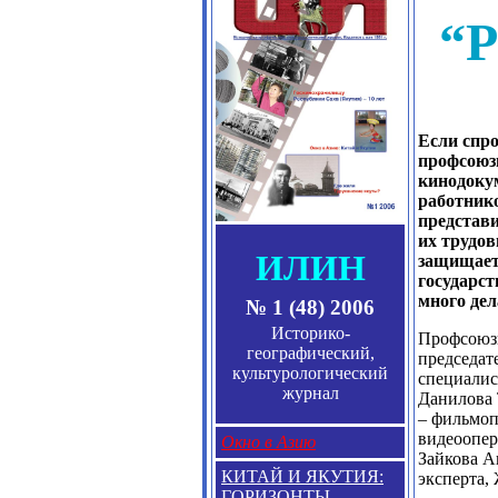
“Р
Если спр
профсоюз
кинодоку
работнико
представи
их трудов
ИЛИН
защищает 
государст
много де
№ 1 (48) 2006
Историко-
Профсоюзн
географический,
председат
культурологический
специалис
журнал
Данилова 
– фильмоп
видеоопер
Окно в Азию
Зайкова А
КИТАЙ И ЯКУТИЯ:
эксперта,
ГОРИЗОНТЫ