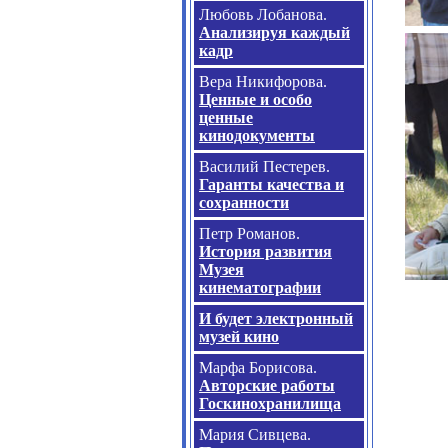
Любовь Лобанова.
Анализируя каждый
кадр
Вера Никифорова.
Ценные и особо
ценные
кинодокументы
Василий Пестерев.
Гаранты качества и
сохранности
Петр Романов.
История развития
Музея
кинематографии
И будет электронный
музей кино
Марфа Борисова.
Авторские работы
Госкинохранилища
Мария Сивцева.