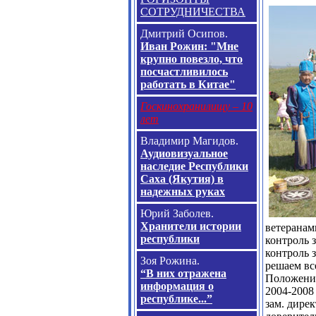
СОТРУДНИЧЕСТВА
Дмитрий Осипов.
Иван Рожин: "Мне
крупно повезло, что
посчастливилось
работать в Китае"
Госкинохранилищу – 10
лет
Владимир Магидов.
Аудиовизуальное
наследие Республики
Саха (Якутия) в
надежных руках
Юрий Заболев.
Хранители истории
ветеранам
республики
контроль 
контроль 
Зоя Рожина.
решаем вс
“В них отражена
Положение
информация о
2004-2008
республике...”
зам. дире