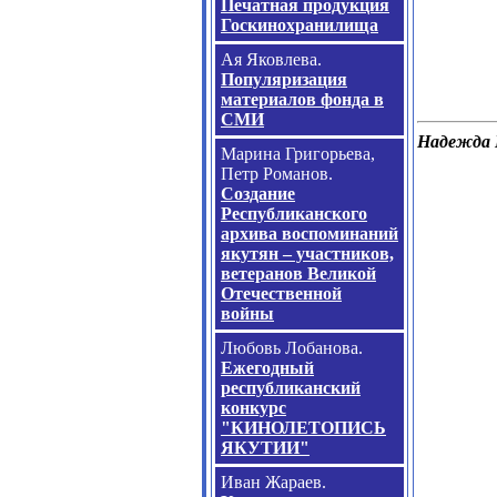
Печатная продукция
Госкинохранилища
Ая Яковлева.
Популяризация
материалов фонда в
СМИ
Надежда 
Марина Григорьева,
Петр Романов.
Создание
Республиканского
архива воспоминаний
якутян – участников,
ветеранов Великой
Отечественной
войны
Любовь Лобанова.
Ежегодный
республиканский
конкурс
"КИНОЛЕТОПИСЬ
ЯКУТИИ"
Иван Жараев.