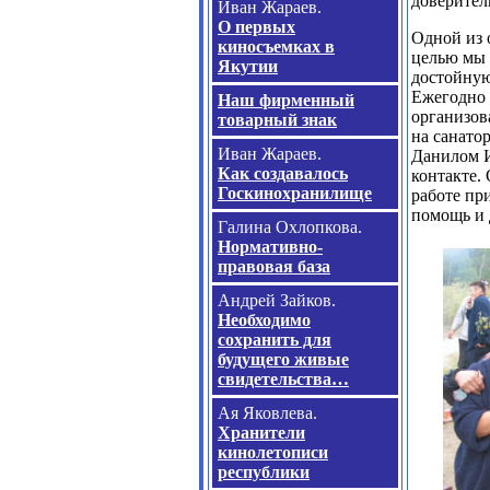
доверител
Иван Жараев.
О первых
Одной из 
киносъемках в
целью мы 
Якутии
достойную
Ежегодно 
Наш фирменный
организов
товарный знак
на санато
Иван Жараев.
Данилом И
Как создавалось
контакте.
Госкинохранилище
работе пр
помощь и 
Галина Охлопкова.
Нормативно-
правовая база
Андрей Зайков.
Необходимо
сохранить для
будущего живые
свидетельства…
Ая Яковлева.
Хранители
кинолетописи
республики