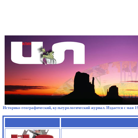
Историко-географический, культурологический журнал. Издается с мая 19