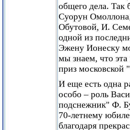
общего дела. Так 
Суорун Омоллона,
Обутовой, И. Семе
одной из последни
Эжену Ионеску мо
мы знаем, что эт
приз московской "
И еще есть одна р
особо – роль Васи
подснежник" Ф. Б
70-летнему юбиле
благодаря прекра