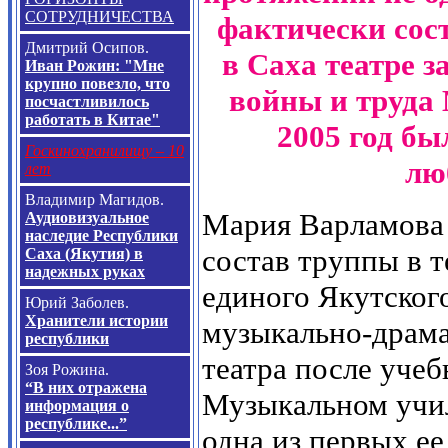
СОТРУДНИЧЕСТВА
фактически сост
Дмитрий Осипов.
в Саха театре 
Иван Рожин: "Мне
крупно повезло, что
войны и труда
посчастливилось
работать в Китае"
2005 год бы
Госкинохранилищу – 10
лю
лет
Владимир Магидов.
Мария Варламова
Аудиовизуальное
наследие Республики
состав труппы в т
Саха (Якутия) в
надежных руках
единого Якутског
Юрий Заболев.
Хранители истории
музыкально-драма
республики
театра после учеб
Зоя Рожина.
“В них отражена
Музыкальном учи
информация о
республике...”
одна из первых ее