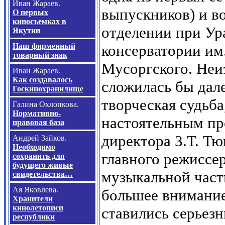
Иван Жараев.
выпускников) и в
О первых
киносъемках в
отделении при Ур
Якутии
Наш фирменный
консерватории им
товарный знак
Мусоргского. Неиз
Иван Жараев.
Как создавалось
сложилась бы дале
Госкинохранилище
творческая судьба
Галина Охлопкова.
Нормативно-
настоятельным п
правовая база
директора 3.Т. Т
Андрей Зайков.
Необходимо
главного режиссер
сохранить для
будущего живые
музыкальной части
свидетельства…
Ая Яковлева.
большее внимание 
Хранители
кинолетописи
ставились серьезн
республики