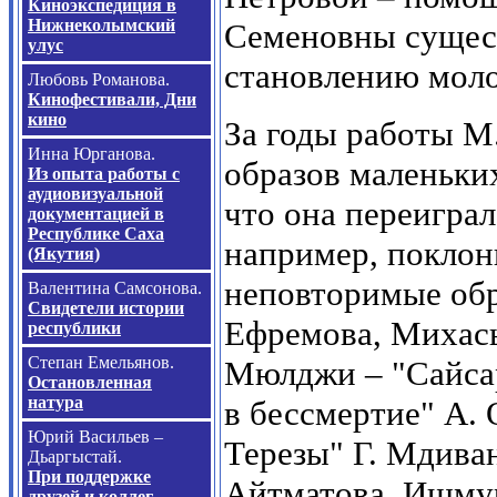
Киноэкспедиция в
Нижнеколымский
Семеновны сущес
улус
становлению моло
Любовь Романова.
Кинофестивали, Дни
кино
За годы работы М
Инна Юрганова.
образов маленьких
Из опыта работы с
аудиовизуальной
что она переиграл
документацией в
Республике Саха
например, поклон
(Якутия)
неповторимые обр
Валентина Самсонова.
Свидетели истории
Ефремова, Михась
республики
Степан Емельянов.
Мюлджи – "Сайса
Остановленная
натура
в бессмертие" А.
Юрий Васильев –
Терезы" Г. Мдива
Дьаргыстай.
При поддержке
Айтматова, Ишмур
друзей и коллег