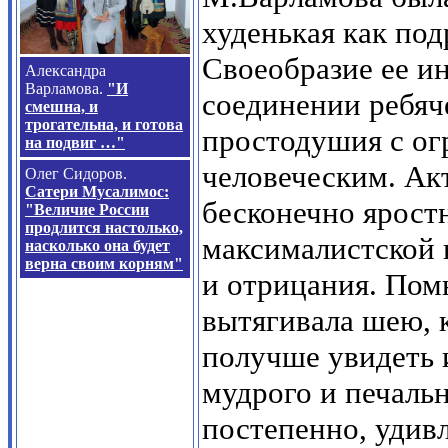
худенькая как под
Своеобразие ее и
Александра
Варламова.
"И
соединении ребяч
смешна, и
трогательна, и готова
простодушия с о
на подвиг …"
человеческим. Ак
Олег Сидоров.
Сатери Мусалимос:
бесконечно яростн
"Величие России
продлится настолько,
максималистской 
насколько она будет
верна своим корням"
и отрицания. Помн
вытягивала шею, к
получше увидеть и
мудрого и печальн
постепенно, удивл