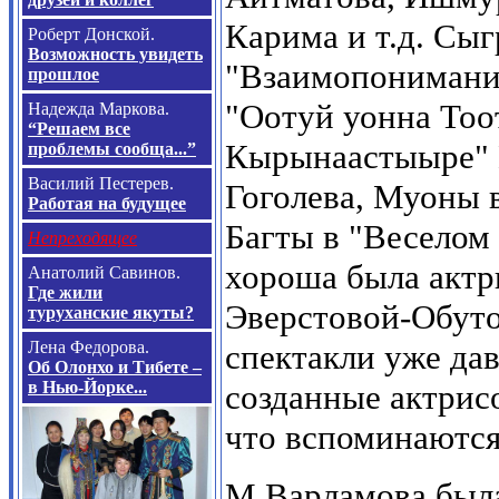
Карима и т.д. Сы
Роберт Донской.
Возможность увидеть
"Взаимопонимании
прошлое
"Оотуй уонна Тоо
Надежда Маркова.
“Решаем все
Кырынаастыыре" И
проблемы сообща...”
Василий Пестерев.
Гоголева, Муоны 
Работая на будущее
Багты в "Веселом 
Непреходящее
хороша была актри
Анатолий Савинов.
Где жили
Эверстовой-Обуто
туруханские якуты?
Лена Федорова.
спектакли уже дав
Об Олонхо и Тибете –
в Нью-Йорке...
созданные актрисо
что вспоминаются
М.Варламова была