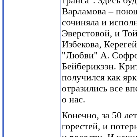
транса". Здесь бу
Варламова – поющ
сочиняла и исполн
Эверстовой, и То
Избекова, Керегей
"Любви" А. Софро
Бейберикээн. Крит
получился как ярк
отразились все в
о нас.
Конечно, за 50 лет
горестей, и потер