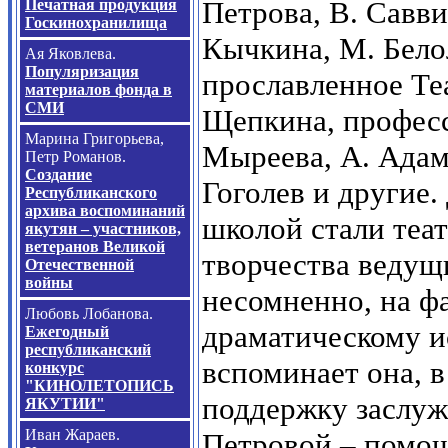
Петрова, В. Савви
Печатная продукция
Госкинохранилища
Кычкина, М. Бело
Ая Яковлева.
Популяризация
прославленное Те
материалов фонда в
СМИ
Щепкина, професс
Марина Григорьева,
Мыреева, А. Адам
Петр Романов.
Создание
Гоголев и другие
Республиканского
архива воспоминаний
школой стали теа
якутян – участников,
ветеранов Великой
творчества ведущ
Отечественной
войны
несомненно, на ф
Любовь Лобанова.
драматическому и
Ежегодный
республиканский
вспоминает она, 
конкурс
"КИНОЛЕТОПИСЬ
поддержку заслуж
ЯКУТИИ"
Иван Жараев.
Петровой – помощ