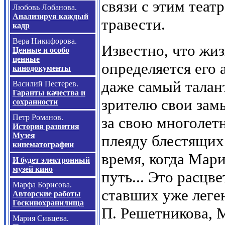
связи с этим теат
Любовь Лобанова.
Анализируя каждый
травести.
кадр
Вера Никифорова.
Известно, что жи
Ценные и особо
ценные
определяется его 
кинодокументы
даже самый талан
Василий Пестерев.
Гаранты качества и
зрителю свои зам
сохранности
Петр Романов.
за свою многолет
История развития
Музея
плеяду блестящих 
кинематографии
время, когда Мар
И будет электронный
музей кино
путь... Это расцв
Марфа Борисова.
ставших уже леген
Авторские работы
Госкинохранилища
П. Решетникова, 
Мария Сивцева.