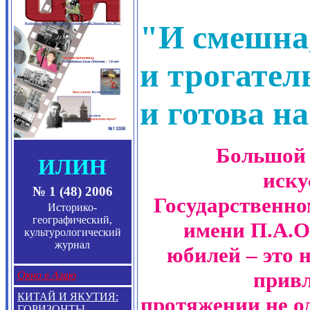
"И смешна
и трогател
и готова н
Большой 
ИЛИН
иску
№ 1 (48) 2006
Государственно
Историко-
географический,
имени П.А.О
культурологический
журнал
юбилей – это 
привл
Окно в Азию
КИТАЙ И ЯКУТИЯ:
протяжении не од
ГОРИЗОНТЫ