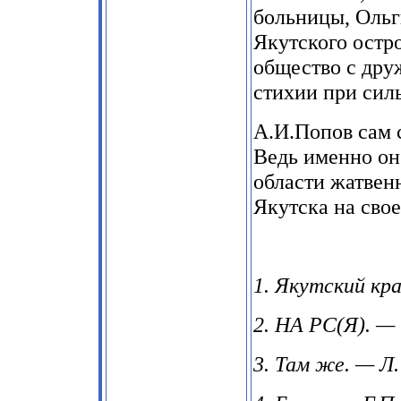
больницы, Ольг
Якутского остр
общество с дру
стихии при силь
А.И.Попов сам с
Ведь именно он 
области жатвен
Якутска на сво
1. Якутский кра
2. НА РС(Я). — 
3. Там же. — Л.