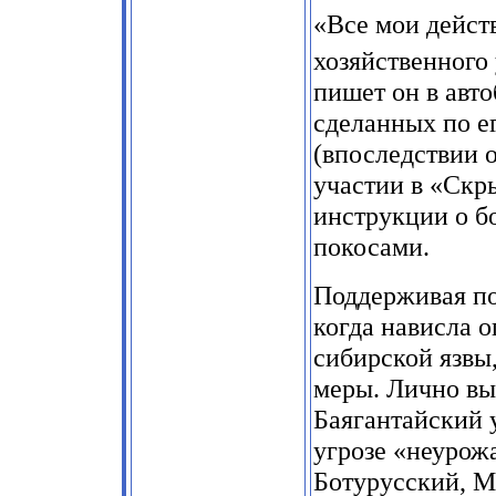
«Все мои дейст
хозяйственного 
пишет он в авт
сделанных по е
(впоследствии 
участии в «Скр
инструкции о б
покосами.
Поддерживая пос
когда нависла 
сибирской язвы
меры. Лично вы
Баягантайский 
угрозе «неурожа
Ботурусский, М