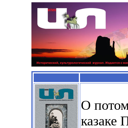
О пото
казаке П