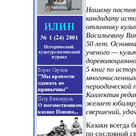
Нашему постоя
кандидату исто
отличнику кул
Васильевичу Ви
50 лет. Основн
ученого — куль
дореволюционно
5 книг по истор
многочисленных
периодической 
Коллектив реда
желает юбиляру
свершений, удач
Казаки всегда б
по сословной с