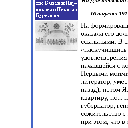
На Дне полкового 
16 августа 191
На формировани
оказала его дол
ссыльными. В с
«наскучившись 
удовлетворения
начавшейся с к
Первыми моими
литератор, умер
назад), потом Я.
квартиру, но...
губернатор, ген
сожительство с
при этом, что 