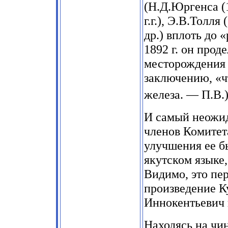
(Н.Д.Юргенса (
г.г.), Э.В.Толля
др.) вплоть до 
1892 г. он прод
месторождения 
заключению, «ч
железа. — П.В.
И самый неожида
членов Комитет
улучшения ее б
якутском языке
Видимо, это пе
произведение Ку
Иннокентьевич 
Находясь на чи