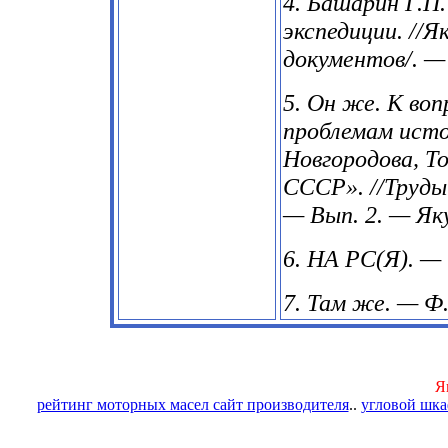
4. Башарин Г.П
экспедиции. //Я
документов/. — 
5. Он же. К воп
проблемам исто
Новгородова, Т
СССР». //Труды
— Вып. 2. — Яку
6. НА РС(Я). — 
7. Там же. — Ф. 
Я
рейтинг моторных масел сайт производителя
..
угловой шк