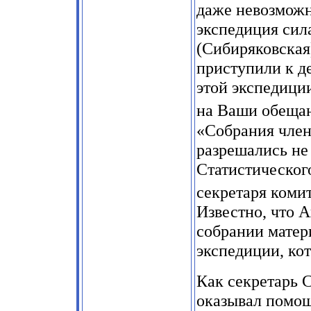
даже невозможно
экспедиция си
(Сибиряковская
приступили к д
этой экспедици
на Ваши обеща
«Собрания член
разрешались не
Статистическог
секретаря комит
Известно, что 
собрании матер
экспедиции, кот
Как секретарь 
оказывал помо