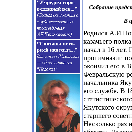
Собрание предс
В 
Родился А.И.Поп
казачьего полк
начал в 16 лет.
прогимназии по
окончил его в 1
Февральскую р
начальника Яку
его службе. В 1
статистического
Якутского окру
старшего совет
Несколько раз 
области. Дослуж