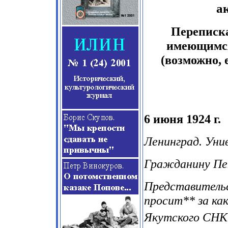
а
Переписка
имеющимся 
(возможно, 
6 июня 1924 г.
Ленинград. Уни
Гражданину Пе
Представитель
просит** за как
Якутского СНК