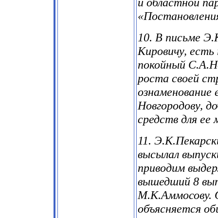
и областной па
«Постановлени
10. В письме Э
Кировичу, есть 
покойный С.А.Н
роста своей ст
ознаменование е
Новгородову, д
средств для ее 
11. Э.К.Пекарс
высылал выпуск
приводим выдер
вышедший 8 вып
М.К.Аммосову. 
объясняется об