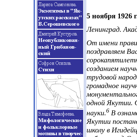
5 ноября 1926 г
Ленинград. Ака
От имени прави
поздравляем Ва
сорокапятилетн
созданием науч
трудовой народ
громадное науч
монументальног
одной Якутии. 
6
науки.
В ознам
Якутии постано
школу в Игидей