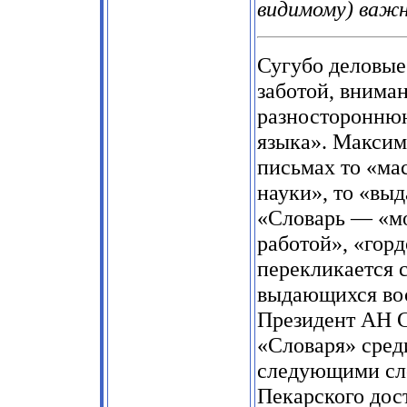
видимому) важ
Сугубо деловы
заботой, внима
разностороннюю
языка». Максим
письмах то «ма
науки», то «вы
«Словарь — «м
работой», «гор
перекликается 
выдающихся вос
Президент АН С
«Словаря» сред
следующими сло
Пекарского дос