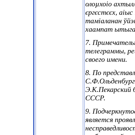
олоµхоіо ахтыл
єргєстєєх, аіы
таміаланан ўйэ
хаампат ытыга
7. Примечатель
телеграммы, ре
своего имени.
8. По представ
С.Ф.Ольденбурга
Э.К.Пекарский 
СССР.
9. Подчеркнут
является прояв
несправедливос