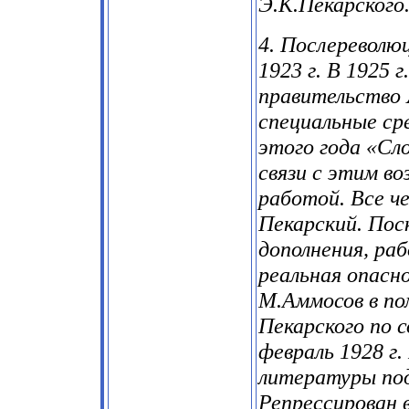
Э.К.Пекарского
4. Послереволю
1923 г. В 1925 
правительство 
специальные ср
этого года «Сл
связи с этим в
работой. Все ч
Пекарский. Поск
дополнения, раб
реальная опасн
М.Аммосов в по
Пекарского по с
февраль 1928 г
литературы по
Репрессирован в