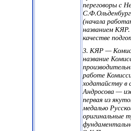
переговоры с Н
С.Ф.Ольденбурго
(начала работат
названием КЯР.
качестве подго
3. КЯР — Комис
название Комис
производительны
работе Комиссии
ходатайству в 
Андросова — из
первая из якут
медалью Русско
оригинальные т
фундаментально