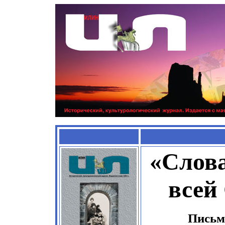
«Слов
всей
Письм