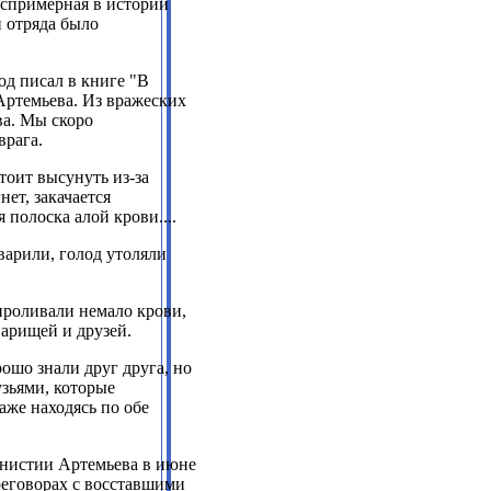
беспримерная в истории
и отряда было
д писал в книге "В
Артемьева. Из вражеских
ва. Мы скоро
врага.
тоит высунуть из-за
нет, закачается
ая полоска алой крови
....
варили, голод утоляли
проливали немало крови,
варищей и друзей.
рошо знали друг друга, но
узьями, которые
же находясь по обе
мнистии Артемьева в июне
еговорах с восставшими