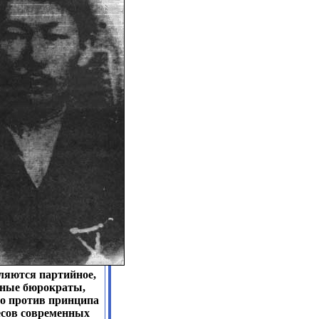
ляются партийное,
ные бюрократы,
но против принципа
есов современных