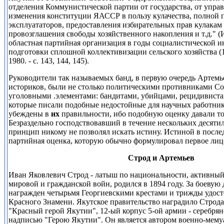
отделения Коммунистической партии от государства, от управ
изменения конституции ЯАССР в пользу кулачества, полной 
эксплуататоров, предоставления избирательных прав кулакам 
провозглашения свободы хозяйственного накопления и т.д." (
областная партийная организация в годы социалистической 
подготовки сплошной коллективизации сельского хозяйства (19
1980. - с. 143, 144, 145).
Руководители так называемых банд, в первую очередь Артемье
историков, были не столько политическими противниками Сов
уголовными .элементами: бандитами, убийцами, рецидивистам
которые писали подобные недостойные для научных работник
убеждены в
их
правильности, ибо подобную оценку давали то
Безраздельно господствовавший в течение нескольких десят
принцип никому не позволял искать истину. Истиной в после
партийная оценка, которую обычно формулировал первое лиц
Строд и Артемьев
Иван Яковлевич Строд - латыш по национальности, активны
мировой и гражданской войн, родился в 1894 году. За боевую 
награжден четырьмя Георгиевскими крестами и трижды удост
Красного Знамени. Якутское правительство наградило Строда
"Красный герой Якутии", 12-ый корпус 5-ой армии - серебря
надписью "Герою Якутии". Он является автором военно-мем