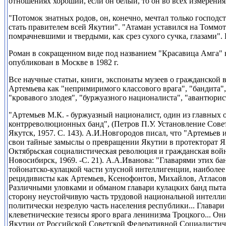
отношениях хороший, если он белый, то он во всех измерени
"Потомок знатных родов, он, конечно, мечтал только господст
стать правителем всей Якутии". "Атаман уставился на Томмо
помрачневшими и твердыми, как срез сухого сучка, глазами". 
Роман в сокращенном виде под названием "Красавица Амга" 
опубликован в Москве в
1982
г.
Все научные статьи, книги, экспонаты музеев о гражданской
Артемьева как "непримиримого классового врага", "бандита",
"кровавого злодея", "буржуазного националиста", "авантюрист
"Артемьев М.К.
-
буржуазный националист, один из главных 
контрреволюционных банд", (Петров П.У. Установление Совет
Якутск,
1957.
С.
143).
А.И.Новгородов писал, что "Артемьев и
свои тайные замыслы о превращении Якутии в протекторат 
Октябрьская социалистическая революция и гражданская войн
Новосибирск,
1969.
-С.
21).
А.А.Иванова: "Главарями этих ба
тойонатско-кулацкой части улусной интеллигенции, наиболее
рецидивисты как Артемьев, Ксенофонтов, Михайлов, Атласов,
Различными уловками и обманом главари кулацких банд пыта
сторону неустойчивую часть трудовой национальной интелли
политически незрелую часть населения республики... Главари
клеветнические тезисы ярого врага ленинизма Троцкого... Он
Якутии от Российской Советской Федеративной Социалистич