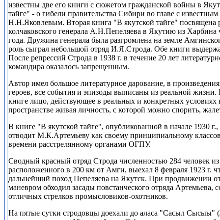
известны две его книги с сюжетом гражданской войны в Яку
тайге" - о гибели правительства Сибири во главе с известны
Н.Н.Яковлевым. Вторая книга "В якутской тайге" посвящена
колчаковского генерала А.Н.Пепеляева в Якутию из Харбина 
года. Дружина генерала была разгромлена на земле Амгинско
роль сыграл небольшой отряд И.Я.Строда. Обе книги выдержа
После репрессий Строда в 1938 г. в течение 20 лет литератур
командира оказалось запрещенным.
Автор имел большое литературное дарование, в произведен
героев, все события и эпизоды выписаны из реальной жизни.
книге лицо, действующее в реальных и конкретных условиях 
пространстве живая личность, с которой можно спорить, жале
В книге "В якутской тайге", опубликованной в начале 1930 г.,
отводит М.К.Артемьеву как своему принципиальному классово
времени расстрелянному органами ОГПУ.
Сводный красный отряд Строда численностью 284 человек из
расположенного в 200 км от Амги, выехал 8 февраля 1923 г. 
дальнейший поход Пепеляева на Якутск. При продвижении о
маневром обходил засады повстанческого отряда Артемьева, с
отличных стрелков промысловиков-охотников.
На пятые сутки стродовцы доехали до аласа "Сасыл Сысыы" (