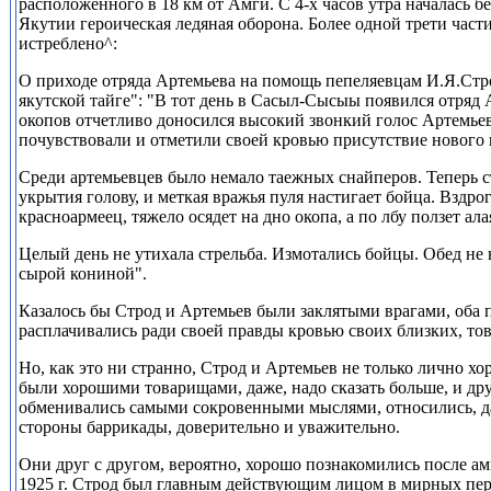
расположенного в 18 км от Амги. С 4-х часов утра началась 
Якутии героическая ледяная оборона. Более одной трети част
истреблено^:
О приходе отряда Артемьева на помощь пепеляевцам И.Я.Стро
якутской тайге": "В тот день в Сасыл-Сысыы появился отряд 
окопов отчетливо доносился высокий звонкий голос Артемье
почувствовали и отметили своей кровью присутствие нового 
Среди артемьевцев было немало таежных снайперов. Теперь с
укрытия голову, и меткая вражья пуля настигает бойца. Вздрог
красноармеец, тяжело осядет на дно окопа, а по лбу ползет ал
Целый день не утихала стрельба. Измотались бойцы. Обед не 
сырой кониной".
Казалось бы Строд и Артемьев были заклятыми врагами, оба 
расплачивались ради своей правды кровью своих близких, то
Но, как это ни странно, Строд и Артемьев не только лично хо
были хорошими товарищами, даже, надо сказать больше, и др
обменивались самыми сокровенными мыслями, относились, да
стороны баррикады, доверительно и уважительно.
Они друг с другом, вероятно, хорошо познакомились после а
1925
г. Строд был главным действующим лицом в мирных пер