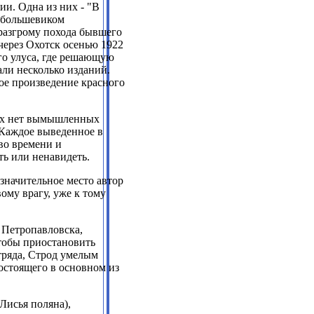
тии. Одна
из них - "В
м большевиком
 разгрому похода бывшего
через Охотск осенью 1922
го улуса, где решающую
ли несколько изданий.
ное произведение красного
иях нет вымышленных
 Каждое выведенное в
во времени и
ть или ненавидеть.
 значительное место автор
му врагу, уже к тому
 Петропавловска,
чтобы приостановить
тряда, Строд умелым
остоящего в основном из
Лисья поляна),