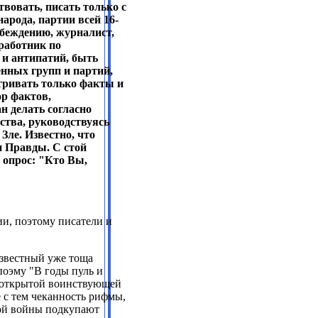
твовать, писать только с
народа, партии всей
16-
убеждению
,
журналист,
работник по
и антипатий, быть
нных групп и партий,
тривать только факты и
ор фактов,
ан делать согласно
ства, руководствуясь
Зле. Известно, что
и Правды. С стой
 опрос: "Кто Вы,
и, поэтому писатели и
известный уже тоща
поэму "В годы пуль и
хе открытой воинствующей
 с тем чеканность рифмы,
кой войны подкупают