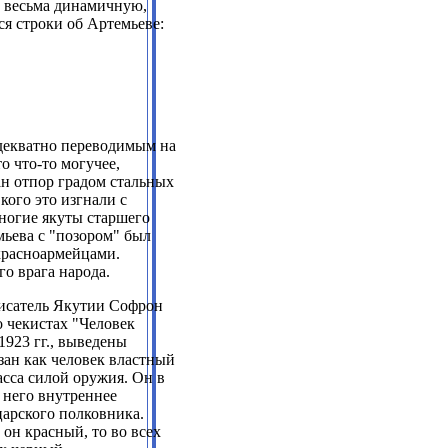
у весьма динамичную,
я строки об Артемьеве:
адекватно переводимым на
о что-то могучее,
дан отпор градом стальных
кого это изгнали с
многие якуты старшего
мьева с "позором" был
красноармейцами.
го врага народа.
писатель Якутии Софрон
о чекистах "Человек
1923
гг., выведены
ан как человек властный
асса силой оружия. Он в
 него внутреннее
царского полковника
.
 он красный, то во всех