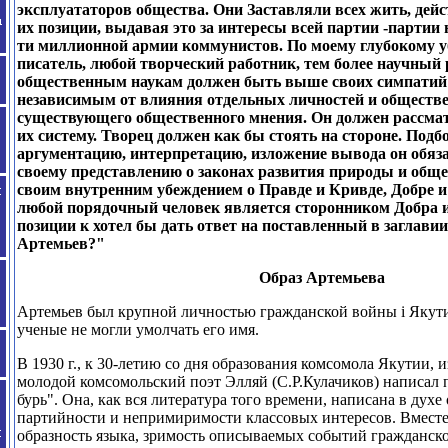
эксплуататоров общества. Они Заставляли всех жить, дейс
их позиции, выдавая это за интересы всей партии
-
партии 
ти миллионной армии коммунистов. По моему глубокому 
писатель, любой творческий работник, тем более научный 
общественным наукам должен быть выше своих симпатий 
независимым от влияния отдельных личностей и обществе
существующего общественного мнения. Он должен рассма
их систему. Творец должен как бы стоять на стороне. Подб
аргументацию
,
интерпретацию, изложение вывода он
обяз
своему представлению о законах развития природы и обще
своим внутренним убеждением о Правде и Кривде, Добре и 
любой порядочный человек является сторонником Добра 
позиции к хотел бы дать ответ на поставленный в заглавии
Артемьев?"
Образ Артемьева
Артемьев был крупной личностью гражданской войны
i
Якути
ученые не могли умолчать его имя.
В
1930
г.
,
к 30-летию со дня образования комсомола Якутии, 
молодой комсомольский поэт Элляй
(С.Р.Кулачиков) написал 
бурь". Она, как вся литература того времени, написана в ду
партийности и непримиримости классовых интересов. Вместе
образность языка, зримость описываемых событий гражданс