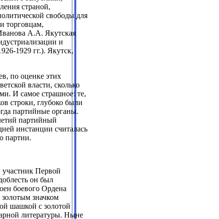
ления страной,
политической свободы для
и торговцам,
Иванова А.А. Якутская
индустриализации и
26-1929 гг.). Якутск,
в, по оценке этих
етской власти, сколько
и. И самое страшное: те,
ов строки, глубоко были
гда партийные органы.
илетий партийный
дней инстанции считалась
о партии.
й участник Первой
доблесть он был
оен боевого Ордена
 золотым значком
ной шашкой с золотой
уарной литературы. Ныне