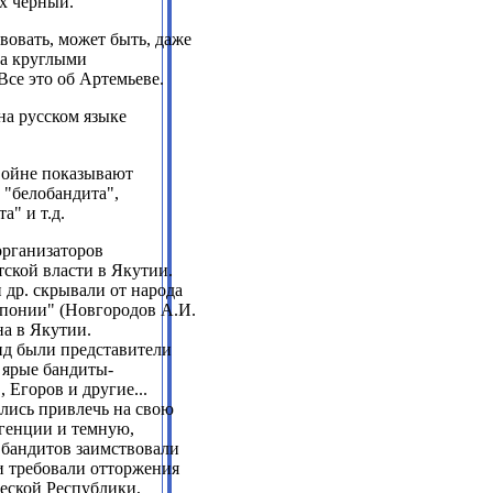
ях черный.
вовать, может быть, даже
та круглыми
Все это об Артемьеве.
на русском языке
 войне показывают
 "белобандита",
а" и т.д.
организаторов
ской власти в Якутии.
 др. скрывали от народа
Японии" (Новгородов А
.
И.
а в Якутии.
нд были представители
 ярые бандиты-
 Егоров и другие...
лись привлечь на свою
генции и темную,
 бандитов заимствовали
и требовали отторжения
еской Республики,