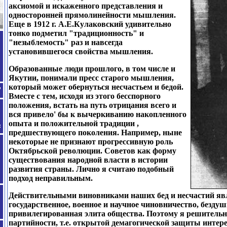
аксиомой и искаженного представления и
односторонней прямолинейности мышления.
Еще в
1912
г. А.Е.Кулаковский удивительно
тонко подметил "традиционность" и
"незыблемость" раз и навсегда
установившегося свойства мышления.
Образованные люди прошлого, в том числе и
Якутии, понимали пресс старого мышления,
который может обернуться несчастьем и бедой.
Вместе с тем, исходя из этого бесспорного
положения, встать на путь отрицания всего и
вся привело
'
бы к вычеркиванию накопленного
опыта и положительной традиции
,
предшествующего поколения. Например, ныне
некоторые не признают прогрессивную роль
Октябрьской революции
.
Советов как форму
существования народной власти в истории
развития страны. Лично я считаю подобный
подход неправильным.
Действительными виновниками наших бед и несчастий яв
государственное, военное и научное чиновничество
,
бездуш
привилегированная элита общества. Поэтому я решитель
партийности, т.е. открытой демагогической защиты интер