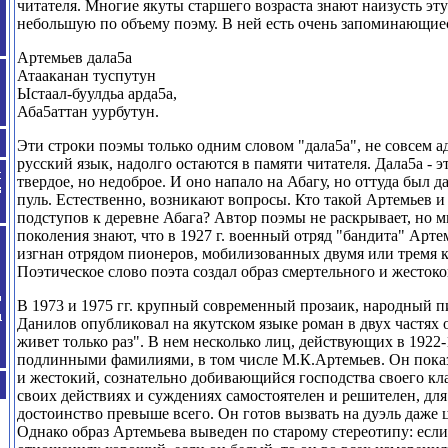
читателя. Многие якуты старшего возраста знают наизусть эт
небольшую по объему поэму. В ней есть очень запоминающиес
Артемьев дала
5
а
Атааканан
туспутун
Ыстаал-буулдьа арда5а,
Аба5аттан уурбутун.
Эти строки поэмы только одним словом "дала5а", не совсем 
русский язык, надолго остаются в памяти читателя. Дала5а - эт
твердое, но недоброе. И оно напало на Абагу, но оттуда был 
пуль. Естественно, возникают вопросы. Кто такой Артемьев и 
подступов к деревне Абага? Автор поэмы не раскрывает, но 
поколения знают, что в
1927
г. военный отряд "бандита" Арте
изгнан отрядом пионеров, мобилизованных двумя или тремя 
Поэтическое слово поэта создал образ смертельного и жестоко
В
1973
и 1975 гг. крупный современный прозаик, народный 
Данилов опубликовал на якутском языке роман в двух частях 
живет только раз". В нем несколько лиц, действующих в
1922-
подлинными фамилиями, в том числе М.К.Артемьев. Он показ
и жестокий, сознательно добивающийся господства своего кл
своих действиях и суждениях самостоятелен и решителен, для
достоинство превыше всего. Он готов вызвать на дуэль даже 
Однако образ Артемьева выведен по старому стереотипу: если