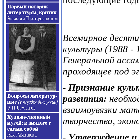
Всемирное
десят
культуры
(1988 - 
Генеральной
асса
проходящее под
э
-
Признание куль
развития:
необхо
взаимоувязки мат
творчества, экон
-
Утверждение и 