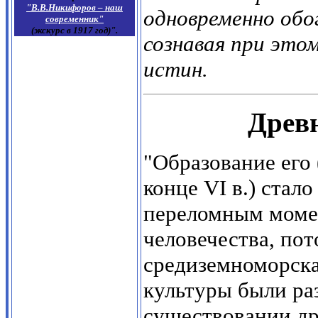
"В.В.Никифоров – наш
одновременно обо
современник"
(экскурс в 1917 год)".
сознавая при это
истин.
Древ
"Образование его 
конце
VI
в.) стало
переломным моме
человечества, пот
средиземноморска
культуры были ра
существовании дру