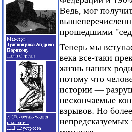
Ведь, мог получи
вышеперечисленны
прошедшими "сед
Теперь мы вступа
века все-таки пре
жизнь наших родит
потому что челов
истории — разруш
нескончаемые кон
взрывов. Но боле
непредсказуемых 
матушке.