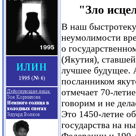
"Зло исце
В наш быстротек
неумолимости вре
о государственно
(Якутия), ставше
лучшее будущее. 
посланником якут
отмечает 70-летие
говорим и не дел
Это 1450-летие о
государства на н
Федерации и 190-