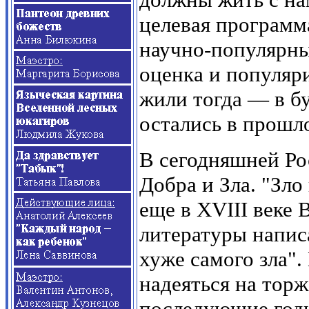
целевая программ
научно-популярны
оценка и популяр
жили тогда — в бу
остались в прош
В сегодняшней Р
Добра и Зла. "Зл
еще в
XVIII
веке В
литературы написа
хуже самого зла"
надеяться на тор
последующие год