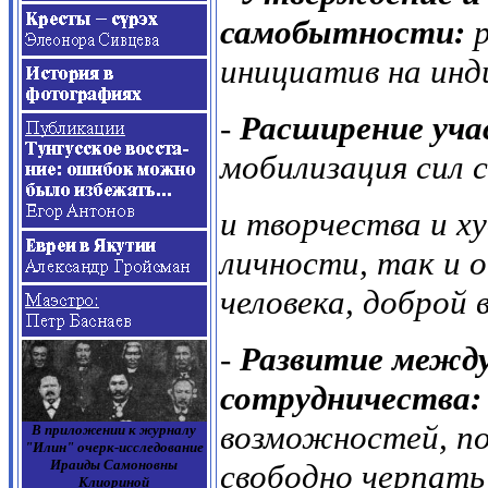
самобытности:
инициатив на инд
-
Расширение уча
мобилизация сил 
и творчества и х
личности, так и 
человека, доброй 
-
Развитие между
сотрудничества
возможностей, по
В приложении к журналу
"Илин" очерк-исследование
Ираиды Самоновны
свободно черпать 
Клиориной