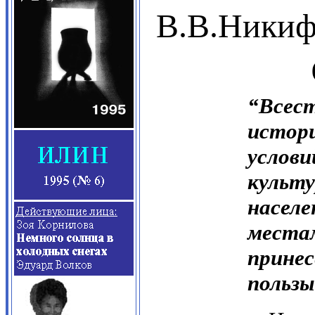
В.В.Никиф
“Все
истор
усло
культ
насе
мест
прин
польз