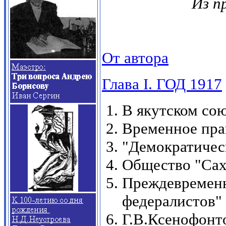
Из п
От автора
Глава
I
. ГОД 1917
В якутском со
Временное пра
"Демократичес
Общество "Сах
Преждевремен
федералистов"
Г.В.Ксенофонт