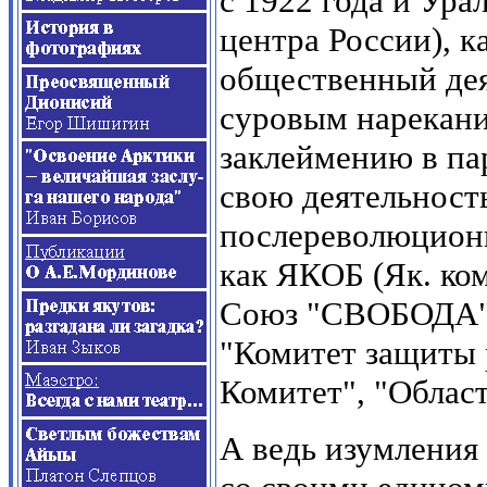
с 1922 года и Ура
центра России), 
общественный дея
суровым нарекани
заклеймению в па
свою деятельность
послереволюционн
как ЯКОБ (Як. ко
Союз "СВОБОДА",
"Комитет защиты
Комитет", "Област
А ведь изумления