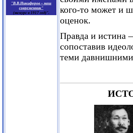
"В.В.Никифоров – наш
кого-то может и 
современник"
(экскурс в 1917 год)".
оценок.
Правда и истина —
сопоставив идеол
теми давнишними 
ИСТ