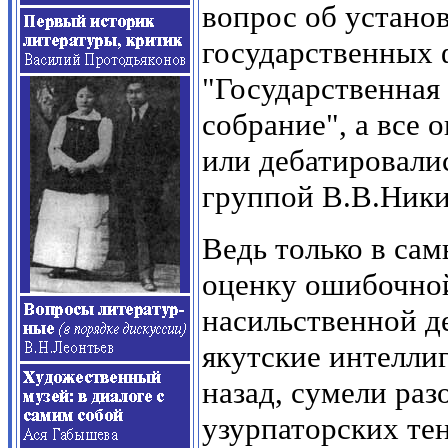
вопрос об устано
государственных 
"Государственная
собрание", а все 
или дебатировали
группой В.В.Ник
Ведь только в са
оценку ошибочной
насильственной д
якутские интелли
назад, сумели раз
узурпаторских тен