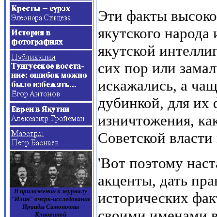
Эти факты высоко
якутского народа 
якутской интеллиг
сих пор или зама
искажались, а ча
дубинкой, для их
изничтожения, ка
Советской власти
'Вот поэтому наст
акценты, дать пр
В приложении к журналу
исторических факт
"Илин" очерк-исследование
Ираиды Самоновны
своими именами вс
Клиориной