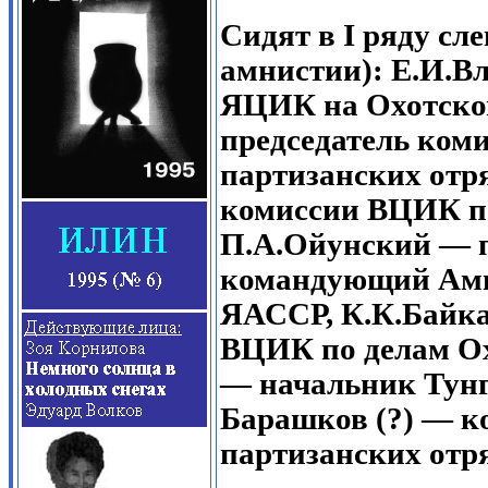
Сидят в
I
ряду сле
амнистии): Е.И.В
ЯЦИК на Охотско
председатель ком
партизанских отр
комиссии ВЦИК по
П.А.Ойунский — 
командующий Амг
ЯАССР, К.К.Байка
ВЦИК по делам Ох
— начальник Тунг
Барашков (?) — 
партизанских отр