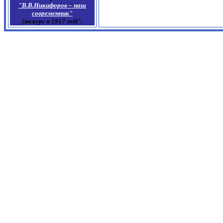
"В.В.Никифоров – наш
современник"
(экскурс в 1917 год)".