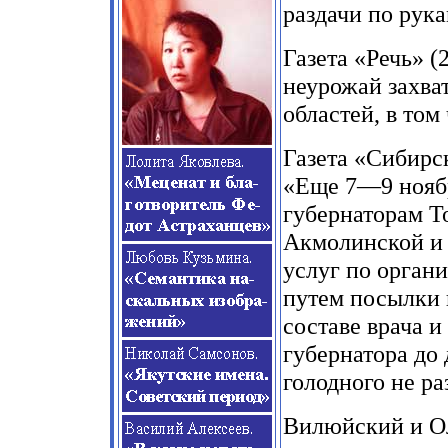
раздачи по рука
Газета «Речь» (
неурожай захва
областей, в том
Газета «Сибирск
«Еще 7—9 ноябр
губернаторам Т
Акмолинской и 
услуг по орган
путем посылки 
составе врача 
губернатора до
голодного не ра
Вилюйский и О