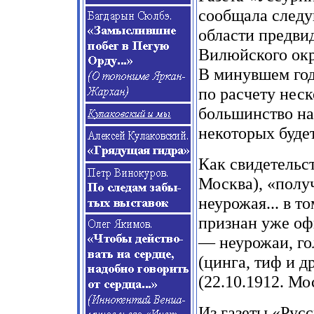
сообщала следу
области предви
Вилюйского окр
В минувшем год
по расчету неск
большинство нас
некоторых буде
Как свидетельст
Москва), «получ
неурожая... в т
признан уже оф
— неурожаи, го
(цинга, тиф и д
(22.10.1912. Мо
Из газеты «Русс