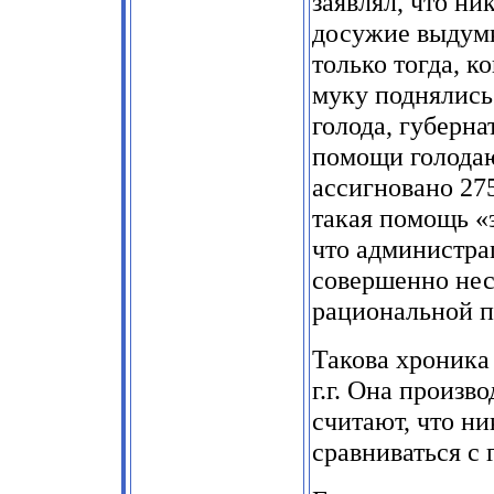
заявлял, что ни
досужие выдумк
только тогда, к
муку поднялись 
голода, губерн
помощи голода
ассигновано 275
такая помощь «
что администра
совершенно нес
рациональной 
Такова хроника
г.г. Она произв
считают, что ни
сравниваться с 