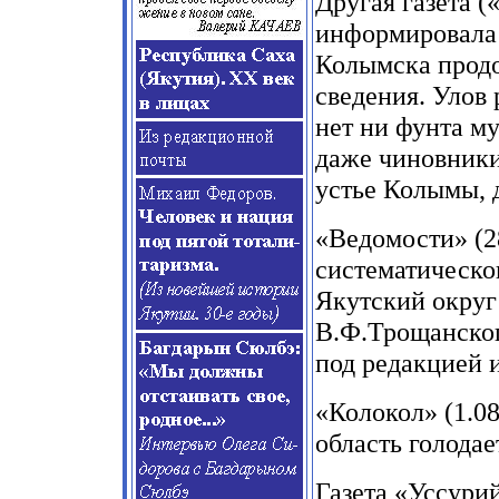
Другая газета (
информировала с
Колымска прод
сведения. Улов
нет ни фунта м
даже чиновники
устье Колымы, 
«Ведомости» (2
систематическог
Якутский округ
В.Ф.Трощанског
под редакцией 
«Колокол» (1.08
область голодает
Газета «Уссурий