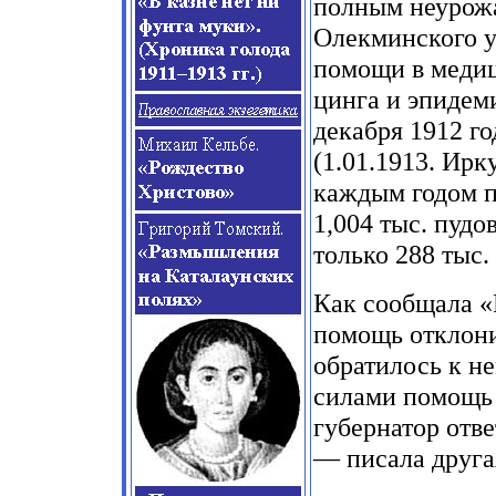
полным неурожа
Олекминского у
помощи в меди
цинга и эпидем
декабря 1912 г
(1.01.1913. Ирк
каждым годом п
1,004 тыс. пудо
только 288 тыс.
Как сообщала «Р
помощь отклони
обратилось к н
силами помощь
губернатор отв
— писала другая