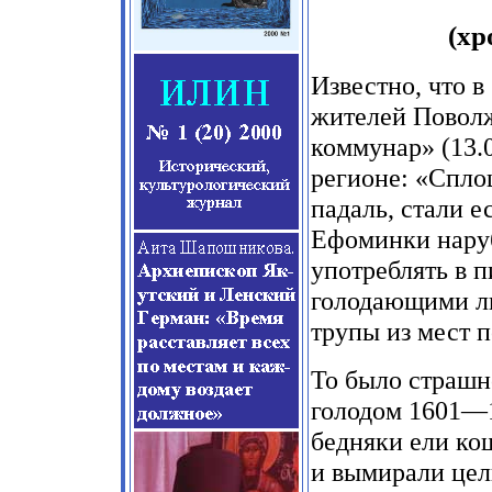
(хр
Известно, что в
жителей Поволж
коммунар» (13.0
регионе: «Спло
падаль, стали 
Ефоминки наруб
употреблять в п
голодающими л
трупы из мест 
То было страшн
голодом 1601—1
бедняки ели ко
и вымирали цел