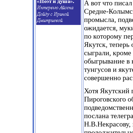
А вот что писал
Средне-Колымск
промысла, подво
ожидается, муки
по которому пе
Якутск, теперь 
сыграли, кроме
обыгрывание в 
тунгусов и якут
совершенно рас
Хотя Якутский 
Пироговского о
подведомственн
послана телегр
Н.В.Некрасову, 
продолжительное