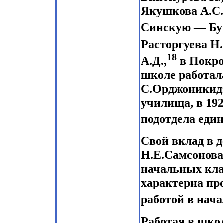
Якушкова А.С.
Синскую — Бу
Расторгуева Н.
18
А.Д.,
в Покро
школе работал
С.Орджоникидз
училища, в 192
подотдела еди
Свой вклад в д
Н.Е.Самсонова
начальных кла
характерна пр
работой в нач
Работая в шко