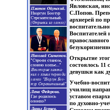
Явловская, ин
С.Попов. Преп
архиерей по пр
воспитательной
Воспитателей 
православного
безукоризненно
Открытие этог
состоялось 11 
девушки как ду
Учебно-воспит
училищ напра
уставом епарх
по духовно-уч
Синодом прог