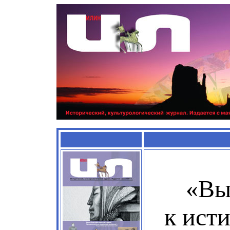
«Вы
к исти