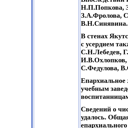
Н.П.Попкова, 
З.А.Фролова, 
В.Н.Синявина.
В стенах Якут
с усердием та
С.Н.Лебедев, Г
И.В.Охлопков,
С.Федулова, В.
Епархиальное
учебным завед
воспитанницам
Сведений о чи
удалось. Обща
епархиального