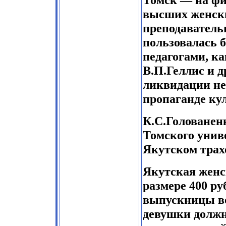
высших женски
преподаватель
пользовалась 
педагогами, к
В.П.Геллис и 
ликвидации не
пропаганде ку
К.С.Голованен
Томского униве
Якутском трах
Якутская женс
размере 400 ру
выпускницы во
девушки должн