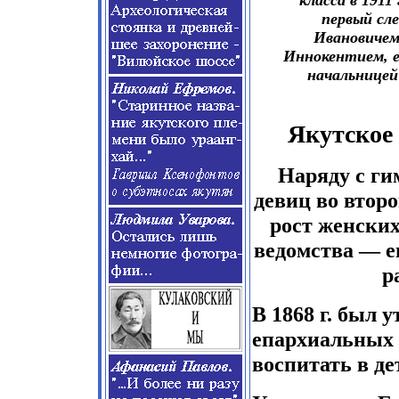
класса в 191
первый сл
Ивановичем
Иннокентием, е
начальницей
Якутское
Наряду с ги
девиц во втор
рост женских
ведомства — 
р
В 1868 г. был 
епархиальных 
воспитать в де