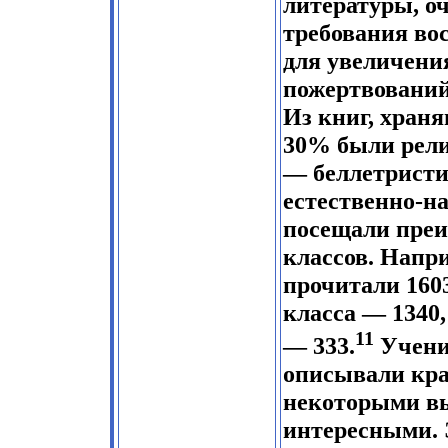
литературы, о
требования во
для увеличени
пожертвований
Из книг, хран
30% были рели
— беллетристи
естественно-н
посещали пре
классов. Напри
прочитали 160
класса — 1340, 
11
— 333.
Учени
описывали кра
некоторыми в
интересными. 