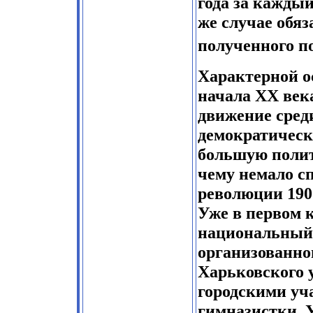
года за кажды
же случае обя
полученного п
Характерной о
начала ХХ век
движение среди
демократическ
большую поли
чему немало с
революции 190
Уже в первом 
национальный 
организованно
Харьковского 
городскими уч
гимназистки. 