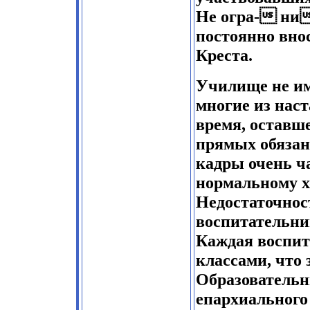
Не огра- ни
постоянно вно
Креста.
Училище не им
многие из нас
время, оставш
прямых обязан
кадры очень ч
нормальному х
Недостаточнос
воспитательниц
Каждая воспит
классами, что 
Образовательн
епархиального