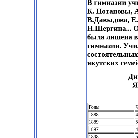
В гимназии уч
К. Потаповы, 
В.Давыдова, Е
Н.Шергина... 
была лишена в
гимназии. Учи
состоятельных
якутских семе
Ди
Я
Годы
Ч
1888
4
1889
5
1897
4
1898
5