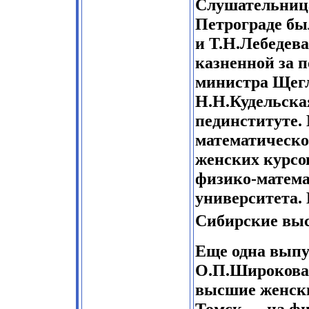
Слушательниц
Петрограде бы
и Т.Н.Лебедева
казненной за 
министра Щегло
Н.Н.Кудельска
пединституте.
математическ
женских курсов
физико-матема
университета. 
Сибирские выс
Еще одна выпу
О.П.Широкова 
высшие женские
Томск — на фи