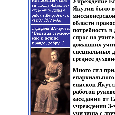
Учреждение Еп
Якутии было в
миссионерской
области право
потребность в 
спрос на учит
домашних учит
специальных д
среднее духовн
Много сил при
епархиального
епископ Якутс
работой руков
заседании от 1
учреждении 3-
училища с дву