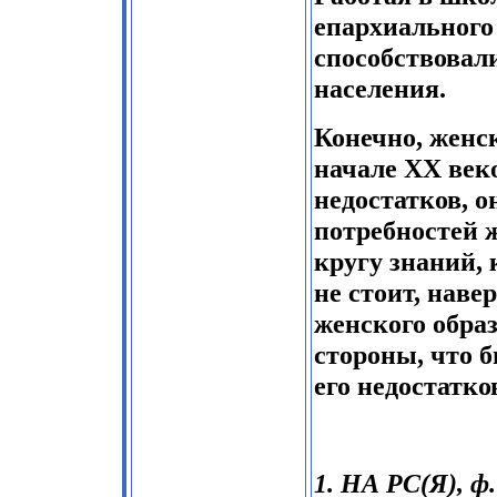
епархиального
способствовал
населения.
Конечно, женс
начале XX век
недостатков, о
потребностей 
кругу знаний, 
не стоит, наве
женского обра
стороны, что б
его недостатк
1. НА РС(Я), ф. 2