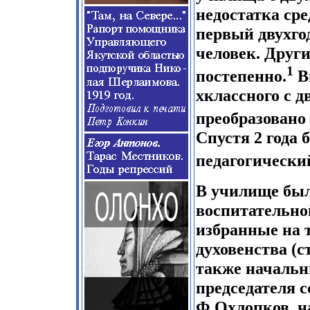
недостатка сре
первый двухго
человек. Друг
1
постепенно.
Вп
хклассного с 
преобразовано 
Спустя 2 года
педагогический
В училище был 
воспитательно
избранные на 
духовенства (с
также начальн
председателя 
Ф.Охлопков, н