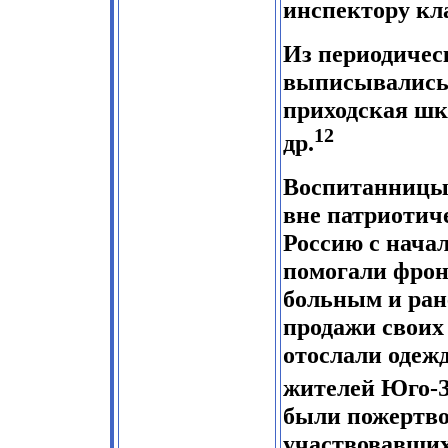
инспектору кла
Из периодичес
выписывались:
приходская шк
12
др.
Воспитанницы 
вне патриотич
Россию с начал
помогали фронт
больным и ран
продажи своих
отослали одеж
жителей Юго-З
были пожертвов
участвовавших