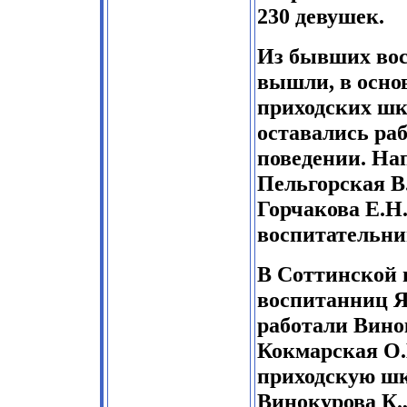
230 девушек.
Из бывших во
вышли, в осно
приходских шк
оставались ра
поведении. На
Пельгорская В
Горчакова Е.Н
воспитательни
В Соттинской 
воспитанниц Я
работали Винок
Кокмарская О.
приходскую шк
Винокурова К.