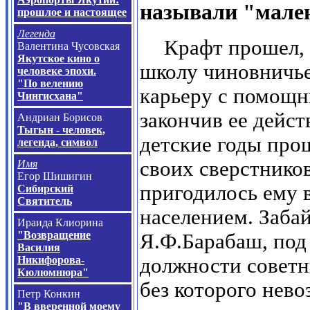
называли "мале
прошлое и настоящее
Легенда
Крафт прошел, 
Валентина Чусовская
Якутское кино о
школу чиновничье
человеке эпохи.
"По велению
карьеру с помощн
Чингисхана"
закончив ее дейс
Андриан Борисов
Тыгын - человек,
детские годы прош
легенда, символ
своих сверстников
Имя
Егор Шишигин
пригодилось ему 
Сибирский
Святитель
населением. Заба
Ираида Клиорина
"Возвращение
Я.Ф.Барабаш, под
Василия
Никифорова-
должности советн
Кюлюмнюра"
без которого нево
Петр Конкин
"В вверенной моему