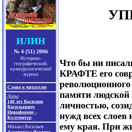
УП
ИЛИН
№
4
(5
1
) 2006
Историко-
Что бы ни писал
географический,
культурологический
КРАФТЕ его сов
журнал
революционного 
Слово к читателю
памяти людской 
Дата
140 лет Василию
личностью, сози
Васильевичу
Никифорову -
нужд всех слоев 
К
ү
л
ү
мн
үү
р
ему края. При ж
Михаил Васильев
Аэропорты Якутии: