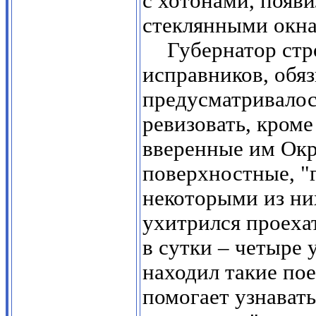
с хотонами, появи
стеклянными окн
Губернатор стр
исправников, обязы
предусматривалось
ревизовать, кроме
вверенные им Окр
поверхностные, "
некоторыми из них
ухитрился проехат
в сутки – четыре 
находил такие пое
помогает узнават