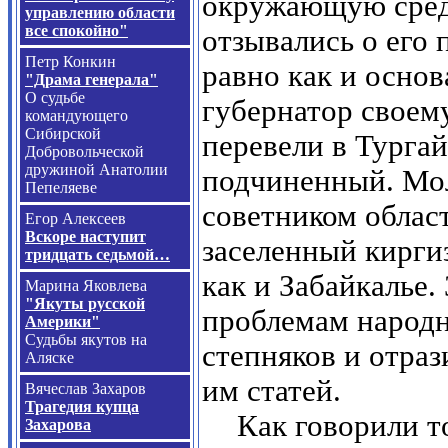
окружающую среду
управлению области
все спокойно"
отзывались о его 
Петр Конкин
равно как и основ
"Драма генерала"
О судьбе
губернатор своему
командующего
Сибирской
перевели в Тургай
Добровольческой
дружиной Анатолии
подчиненный. Мо
Пепеляеве
советником облас
Егор Алексеев
Вскоре наступит
заселенный киргиз
тридцать седьмой…
как и Забайкалье.
Марина Яковлева
"Якуты русской
проблемам народн
Америки"
Судьбы якутов на
степняков и отра
Аляске
им статей.
Вячеслав Захаров
Трагедия купца
Как говорили то
Захарова