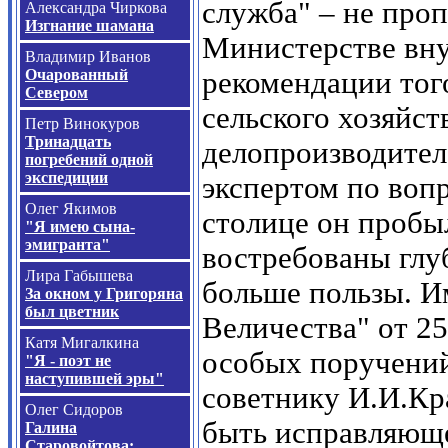
служба" – не про
Александра Чиркова
Изгнание шамана
Министерстве вну
Владимир Иванов
Очарованный
рекомендации того
Севером
сельского хозяйст
Петр Винокуров
Тринадцать
делопроизводителе
погребений одной
экспедиции
экспертом по воп
Олег Якимов
столице он пробыл
"Я имею сына-
эмигранта"
востребованы глу
Лира Габышева
больше пользы. И
За окном у Григоряна
был цветник
Величества" от 25
Катя Мигалкина
особых поручений
"Я - поэт не
наступившей эры"
советнику И.И.К
Олег Сидоров
быть исправляющ
Галина
Старовойтова: