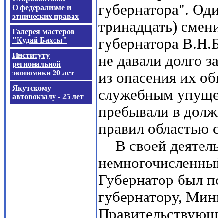
губернатора". Од
О федерализме и
этнических правах
тринадцать) смен
Галерея мастеров
губернатора В.Н.Б
"Кудай Бахсы"
Институту
не давали долго з
региональной
экономики 20 лет
из опасения их о
Якутскому
служебным упуще
автовокзалу - 25 лет
пребывали в долж
правил областью с
В своей деятел
немногочисленный
Губернатор был п
губернатору, Мин
Правительствующе