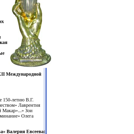
их
я
ская
ые
 XII Международной
 150-летию В.Г.
шеством» Лаврентия
 Макар»...» Зои
оминание» Олега
а» Валерия Евсеева: