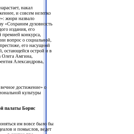
арастает, накал
еннее, и совсем нелегко
е»: жюри назвало
изу «Сохраним духовность
ого издания, его
 премией конкурса,
ии вопрос о социальной,
 престиже, его насущной
, остающейся острой и в
а Олега Амгина,
рентия Александрова,
 вечное достижение» о
циональной культуры
ой палаты Борис
лоняться им вовсе было бы
деалов и помыслов, ведет