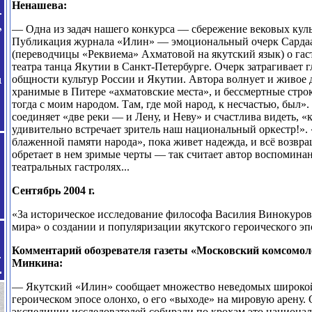
Ненашева:
— Одна из задач нашего конкурса — сбережение вековых кул
Публикация журнала «Илин» — эмоциональный очерк Сард
(переводчицы «Реквиема» Ахматовой на якутский язык) о га
театра танца Якутии в Санкт-Петербурге. Очерк затрагивает
общности культур России и Якутии. Автора волнует и живое 
хранимые в Питере «ахматовские места», и бессмертные стро
тогда с моим народом. Там, где мой народ, к несчастью, был»
соединяет «две реки — и Лену, и Неву» и счастлива видеть, «к
удивительно встречает зритель наш национальный оркестр!». 
блаженной памяти народа», пока живет надежда, и всё возвра
обретает в нем зримые черты — так считает автор воспоминани
театральных гастролях...
Сентябрь 2004 г.
«За историческое исследование философа Василия Винокуров
мира» о создании и популяризации якутского героического эп
Комментарий обозревателя газеты «Московский комсомол
Минкина:
— Якутский «Илин» сообщает множество неведомых широкой
героическом эпосе олонхо, о его «выходе» на мировую арену. 
экспедиции исследователей собирали по крохам это национал