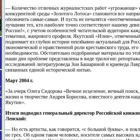
— Количество отличных журналистских работ «угрожающе» н
конкурентной среды «Золотого Лотоса» становится все напряж
обозначить самые-самые. И пусть не печалятся «неотмеченны
лучшими тех, кто наиболее точно соответствуют нашему дев
России!», с учетом особенностей читательской аудитории кажд
тематики, жанрового профиля. Якутский «Илин», отмеченный
поднимает из глубин истории неизбывно актуальный для Росс
экономической и нравственной роли крестьянского труда, его
необходимости. Обстоятельно подобранные материалы по этой
наши дни проблеме представлены в виде трилогии: репортаж
исследований литературоведа Зои Башариной и краеведа Лав
связанных единой исторической нитью.
Март 2004 г.
«За очерк Олега Сидорова «Вечное исцеление, вечный поиск,
жизни и творчестве Андрея Борисова, известного деятеля на
Якутии».
Итоги подводил генеральный директор Российской книжн
Ленский:
— Но есть артисты, как говорится, «с большой буквы», и пок
не грех. Об одном таком человеке, носителе самых высоких и