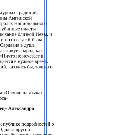
ьтурных традиций.
ааны Амгинской
стролях Национального
 глубинные пласты
дыхание близкой Невы, и
ки поэтессы «Я была
. Сардаана в душе
ак ликует народ, как
«Ничто не исчезает в
щается в нужное время,
й, казалось бы, только о
а «Олонхо на языках
оса».
ец» Александра
 публике подробностей о
Одна за другой
ьное богатство, находили