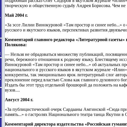
подробный рассказ Олег Сидоров в якутском журнале «Илин»
творческую и общественную судьбу Андрея Борисова. Чем не
Май 2004 г.
«За эссе Лилии Винокуровой «Там простор и синее небо...» 
русского и якутского языков, перспективах развития двуязычи
Комментарий главного редактора «Литературной газеты»
Полякова:
— Нельзя не обрадоваться множеству публикаций, посвящен
речи, бережного отношения к родному языку. Блестящему ис
Винокуровой «Там простор и синее небо...» об актуальных п
национального и русского языков в якутском журнале «Илин»
конкуренты, так эмоционально ярок литературный слог автора
преклонение перед властью Слова как главного духовного бо
Издать бы этот труд отдельной брошюрой да положить на ка
вузов....
Август 2004 г.
«За публицистический очерк Сардааны Амгинской «Сюда пр
память...» о гастролях Национального театра танца Якутии в 
Комментарий директора издательства «Российская гуман