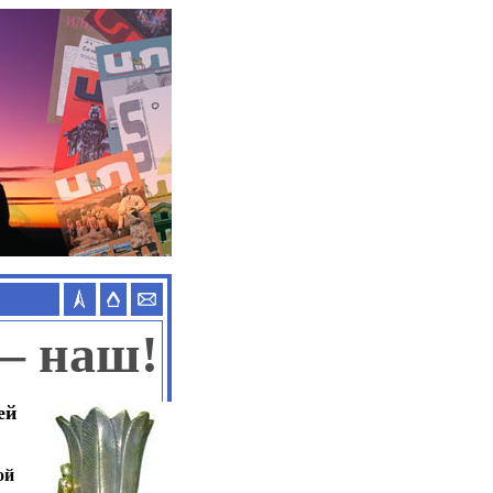
— наш!
ей
ой