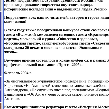
Лотос» под девизом «Сохраним духовность России!» «за
пропагандирование творчества якутского народа,
исторические исследования о выдающихся людях России».
Поздравляем всех наших читателей, авторов и героев наш
материалов!
В этом году также победителями конкурса стали самарска
газета «Волжский комсомолец сегодня», газета «Краснояр
неделя», московский журнал «Общество и здоровье»,
«Российская газета», санкт-петербургская газета «Секретн
материалы 20 века» и московская газета «Экономика и
жизнь».
Вручение премии состоялось в конце ноября с.г. в рамках
профессиональной выставки «Пресса-2005».
Февраль 2004 г.
«За многоплановое журналистское исследование, посвященное
Короленко: «На Амгинской земле можно заниматься хлебопа
Александрова, «Не случайно писал под псевдонимом «Бедный
Башариной и «Об Амге у меня осталось самое приятное восп
Амгина».
Комментарий главного редактора газеты «Вечерняя Москв