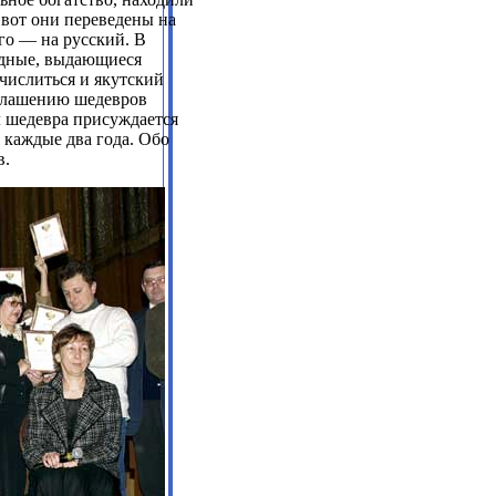
 вот они переведены на
го — на русский. В
дные, выдающиеся
числиться и якутский
зглашению шедевров
л шедевра присуждается
каждые два года. Обо
в.