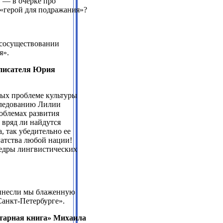
 — в очерке про
 «герой для подражания»?
о сосуществовании
я».
 писателя Юрия
ных проблеме культуры
следованию Лилии
роблемах развития
 вряд ли найдутся
, так убедительно ее
гатства любой нации!
федры лингвистических
инесли мы блаженную
Санкт-Петербурге».
итарная книга» Михаила