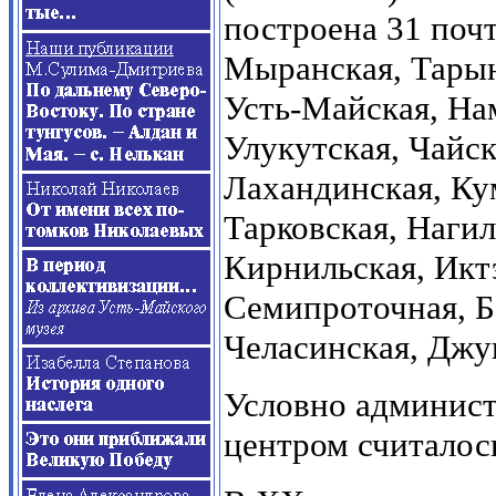
построена 31 поч
Мыранская, Тарын
Усть-Майская, На
Улукутская, Чайс
Лахандинская, Ку
Тарковская, Наги
Кирнильская, Икт
Семипроточная, Б
Челасинская, Джу
Условно админист
центром считалос