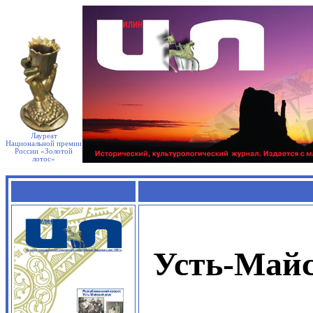
Лауреат
Национальной премии
России «Золотой
лотос»
Усть-Майс