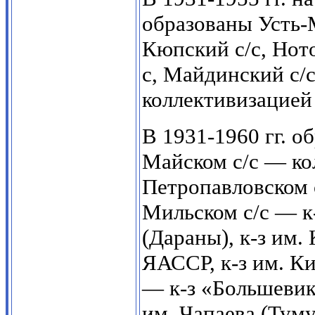
образованы Усть-
Кюпский с/с, Ното
с, Майдинский с/с
коллективизацией 
В 1931-1960 гг. о
Майском с/с — ко
Петропавловском с
Мильском с/с — к-
(Дараны), к-з им.
ЯАССР, к-з им. Ки
— к-з «Большевик»
им. Чапаева (Туму