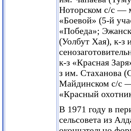
Ноторском с/с — 
«Боевой» (5-й уча
«Победа»; Эжанск
(Уолбут Хая), к-з
сенозаготовитель
к-з «Красная Заря»
з им. Стаханова (
Майдинском с/с — 
«Красный охотник
В 1971 году в пер
сельсовета из Ал
окончательно фор