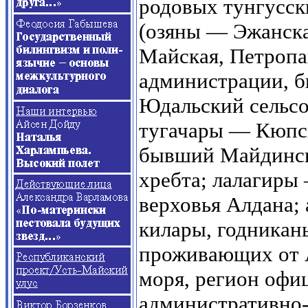
родовых тунгусс
(озяны — Эжанска
Майская, Петропа
администрации, 
Юдальский сельсо
тугачары — Кюпс
бывший Майдинск
хребта; лалагиры
верховья Алдана;
килары, годникан
проживающих от 
моря, регион офи
административно-