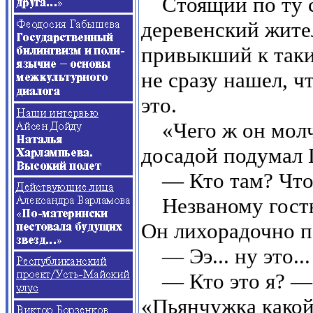
Стоящий по ту 
деревенский жите
привыкший к таки
не сразу нашел, чт
это.
«Чего ж он мол
досадой подумал 
— Кто там? Что
Незваному гост
Он лихорадочно п
— Ээ... ну это..
— Кто это я? — 
«Пьянчужка какой