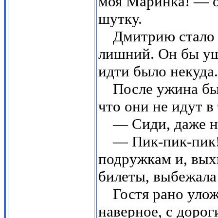
моя Маринка! — о
шутку.
Дмитрию стало н
лишний. Он бы уш
идти было некуда.
После ужина бы
что они не идут в 
— Сиди, даже н
— Пик-пик-пик!
подружкам и, вых
билеты, выбежала
Гостя рано улож
наверное, с дорог