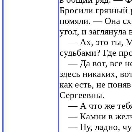
Бросили грязный 
помяли. — Она сх
угол, и заглянула 
— Ах, это ты, М
судьбами? Где про
— Да вот, все н
здесь никаких, во
как есть, не пон
Сергеевны.
— А что же теб
— Камни в желч
— Ну, ладно, чу