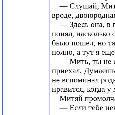
— Слушай, Митя
вроде, двоюродная
— Здесь она, в 
понял, насколько 
было пошел, но та
полно, а тут я ещ
— Мить, ты не о
приехал. Думаешь,
не вспоминал родн
нравится, когда у 
Митяй промолч
— Если тебе нек