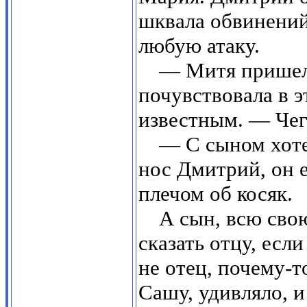
шквала обвинений
любую атаку.
— Митя пришел,
почувствовала в э
известным. — Чег
— С сыном хоте
нос Дмитрий, он 
плечом об косяк.
А сын, всю сво
сказать отцу, если
не отец, почему-т
Сашу, удивляло, и