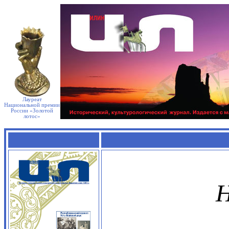
Лауреат
Национальной премии
России «Золотой
лотос»
Н