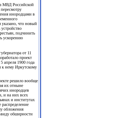
да МВД Российской
 пересмотру
ления инородцами в
ременного
 указано, что новый
ь устройство
рестьян, подчинить
ть ускорению
губернатора от 11
азработало проект
5 апреля 1900 года
л к нему Иркутскому
роекте решило вообще
ая их отныне
дячих инородцев
, и на них всех
ьянах и институтах
е распределение
му обложения
 Ввиду обширности