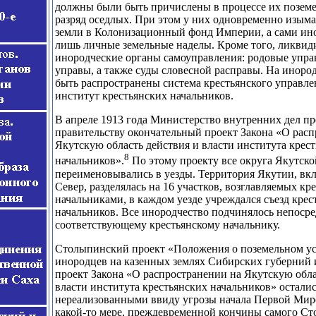
должны были быть причислены в процессе их поземе
разряд оседлых. При этом у них одновременно изым
земли в Колонизационный фонд Империи, а сами и
лишь личные земельные наделы. Кроме того, ликвид
инородческие органы самоуправления: родовые упра
управы, а также суды словесной расправы. На инор
быть распространены система крестьянского управлен
институт крестьянских начальников.
В апреле 1913 года Министерство внутренних дел п
правительству окончательный проект Закона «О рас
Якутскую область действия и власти института крес
8
начальников».
По этому проекту все округа Якутско
переименовывались в уезды. Территория Якутии, вк
Север, разделялась на 16 участков, возглавляемых к
начальниками, в каждом уезде учреждался съезд крес
начальников. Все инородчество подчинялось непоср
соответствующему крестьянскому начальнику.
Столыпинский проект «Положения о поземельном ус
инородцев на казенных землях Сибирских губерний и
проект Закона «О распространении на Якутскую обла
власти института крестьянских начальников» остали
нереализованными ввиду угрозы начала Первой Мир
какой-то мере, преждевременной кончины самого С