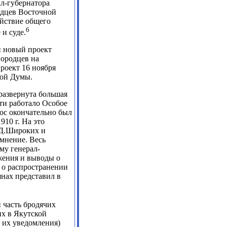
ал-губернатора
одцев Восточной
ействие общего
6
и суде.
 новый проект
нородцев на
роект 16 ноября
ной Думы.
развернута большая
ти работало Особое
ос окончательно был
10 г. На это
.Д.Широких и
 мнение. Весь
му генерал-
жения и выводы о
 о распространении
янах представил в
 часть бродячих
х в Якутской
з их уведомления)