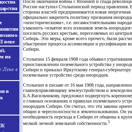
После окончания войны с Японией и спада революц
России наступил Столыпинский период правления. В
стороны властей предпринимается новая энергичная 
официально закрепить политику признания инородц
«неисторическими», т.е. несамостоятельными народа
узаконить «изъятие всех излишков земель инородцев»
поселить русских крестьян, переселяемых из централ
Сибирь. Эти меры, кроме всего прочего, были рассч
убыстрение процесса ассимиляции и русификации к
Сибири.
Столыпин 15 февраля 1908 года объявил утратившим
приостановлении поземельного устройства у инород
Сибири и приказал Иркутскому генерал-губернатору 
поземельное устройство среди инородцев.
Столыпин в письме от 16 мая 1908 года, направленн
главноуправляющему землеустройством и земледели
Б.А.Васильчикову, предложил подвергнуть коренном
о главных основаниях и правилах поземельного устр
инородцев Сибири. Он считал, что эти законы ориен
общин и чересполосности в землепользовании. Он у
необходимость перехода в Сибири от общины к круп
5
мелкой личной земельной собственности.