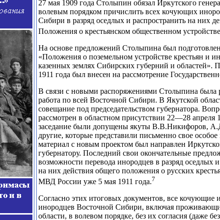
27 мая 1909 года Столыпин обязал Иркутского генер
волевым порядком причислить всех кочующих инор
Сибири в разряд оседлых и распространить на них д
Положения о крестьянском общественном устройстве 
На основе предложений Столыпина был подготовлен
«Положения о поземельном устройстве крестьян и и
казенных землях Сибирских губерний и областей». П
1911 года был внесен на рассмотрение Государствен
В связи с новыми распоряжениями Столыпина была 
работа по всей Восточной Сибири. В Якутской облас
совещание под председательством губернатора. Вопр
рассмотрен в областном присутствии 22—28 апреля 19
заседание были допущены якуты В.В.Никифоров, А
другие, которые представили письменно свое особое
материал с новым проектом был направлен Иркутско
губернатору. Последний свои окончательные предло
возможности перевода инородцев в разряд оседлых и
на них действия общего положения о русских кресть
7
МВД России уже 5 мая 1911 года.
Согласно этих итоговых документов, все кочующие и
инородцев Восточной Сибири, включая проживающи
области, в волевом порядке, без их согласия (даже бе