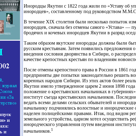
Инородцы Якутии с 1822 года жили по «Уставу об у
инородцев», составленному под руководством М.М.С
В течение XIX столетия были несколько попыток из
инородцев, сначала без отмены самого «Устава» — п
бродячих и кочевых инородцев Якутии в разряд осед
Таким образом якутские инородцы должны были быт
русским крестьянам. Затем появились предложения 
введения сословия дворянства в Сибири, о распреде
качестве крепостных крестьян по владениям новоисп
После отмены крепостного права в России в 1861 го
предприняты две попытки законодательно решить в
коренных народов Сибири. Из этих актов более реаль
Якутии имело утвержденное царем 2 июня 1898 год
положение о крестьянских начальниках в губерниях»,
институт съезда крестьянских начальников. Послед
ведать всеми делами сельских обывателей и инород
начальнику подчинялись волостные и инородческие 
наделен полицейскими правами. Итак, под видом ре
земельного устройства, царизм хотел осуществить р
инородческого управления путем введения института
1
начальников.