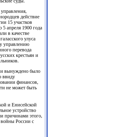
ьские суды.
 управления,
инородцев действие
тии 15 участков
о 5 апреля 1900 года
али в качестве
галасского улуса
му управлению
нного перевода
усских крестьян и
альников.
ии вынуждено было
о ввиду
довании финансов,
ти не может быть
кой и Енисейской
льное устройство
и причинами этого,
 войны России с