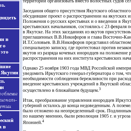
территории организовать вместо волостных судов сел
Заседания общего присутствия Якутского областного
обсудившие проект о распространении на якутских 
Положения о русских крестьянах и о введении в Яку
крестьянских начальников, состоялись с 23 февраля п
в Якутске. На этих заседаниях из якутов присутствов
приглашенных В.В.Никифоров и глава Восточно-Кан
И.Т.Соловьев. В.В.Никифоров представил областно
специальную записку, где протестовал против незако
якутов из разряда кочевых инородцев на положение р
распространения на них института крестьянских нач
Однако 25 ноября 1903 года МВД Российской импер
уведомить Иркутского генерал-губернатора о том, чт
необходимости соблюдения бережливости при расхо
введение крестьянских учреждений в Якутской облас
3
осуществлено в ближайшем будущем.
Итак, преобразование управления инородцев Иркутс
губерний осталось до конца недоведенным. А поземе
было отложено на неопределенный срок. Подлинным
по нашему мнению, были революция 1905 г. и угроза
4
Японией.