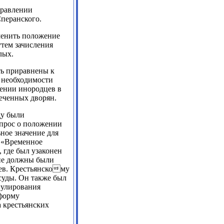
правлении
перанского.
менить положение
утем зачисления
лых.
ь приравнены к
о необходимости
лении инородцев в
еченных дворян.
ду были
опрос о положении
ное значение для
а «Временное
 где был узаконен
ние должны были
цев. Крестьянскому
суды. Он также был
гулирования
еформу
 крестьянских