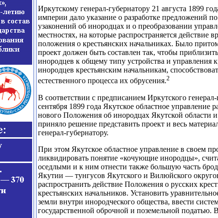
Иркутскому генерал-губернатору 21 августа 1899 го
империи дало указание о разработке предложений по
узаконений об инородцах и о преобразовании управ
местностях, на которые распространяется действие в
положения о крестьянских начальниках. Было притом
проект должен быть составлен так, чтобы приблизит
инородцев к общему типу устройства и управления к
инородцев крестьянским начальникам, способствова
2
естественного процесса их обрусения.
В соответствии с предписанием Иркутского генерал-
сентября 1899 года Якутское областное управление р
нового Положения об инородцах Якутской области и 
приняло решение представить проект и весь материа
генерал-губернатору.
При этом Якутское областное управление в своем п
ликвидировать понятие «кочующие инородцы», счит
оседлыми и к ним отнести также большую часть бро
Якутии — тунгусов Якутского и Вилюйского округов
распространить действие Положения о русских крест
крестьянских начальников. Установить уравнительно
земли внутри инородческого общества, ввести систе
государственной оброчной и поземельной податью.