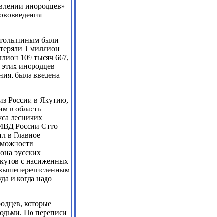
авлении инородцев»
нововведения
 Столыпиным были
отеряли 1 миллион
ллион 109 тысяч 667,
 этих инородцев
ния, была введена
 из России в Якутию,
им в область
уса лесничих
 МВД России Отто
ил в Главное
зможности
она русских
якутов с насиженных
о вышеперечисленным
уда и когда надо
одцев, которые
людьми. По переписи