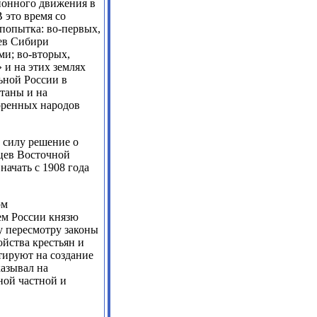
ионного движения в
 это время со
попытка: во-первых,
ев Сибири
ми; во-вторых,
 и на этих землях
ьной России в
итаны и на
оренных народов
 силу решение о
цев Восточной
начать с 1908 года
ом
ем России князю
у пересмотру законы
ойства крестьян и
тируют на создание
казывал на
ной частной и