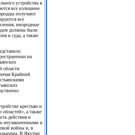
льного устройства в
аются все излишние
нородцы получают
ируются все
вления, инородные
одцев должны были
ия и суда, а также
редставило
пространении на
тьянских
й области
лючая Крайний
рестьянскими
тьянских
едственно
тройстве крестьян и
 областей», а также
сть действия и
сь неузаконенными и
овой войны и, в
толыпина. В Якутии