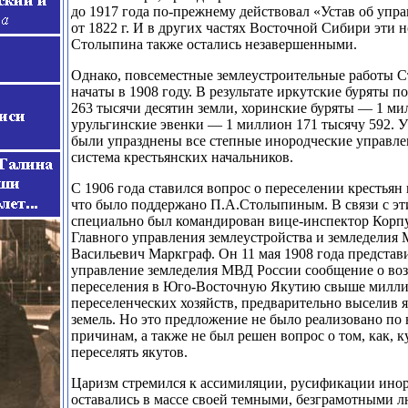
до 1917 года по-прежнему действовал «Устав об упр
от 1822 г. И в других частях Восточной Сибири эти 
Столыпина также остались незавершенными.
Однако, повсеместные землеустроительные работы
начаты в 1908 году. В результате иркутские буряты п
263 тысячи десятин земли, хоринские буряты — 1 ми
урульгинские эвенки — 1 миллион 171 тысячу 592. У
были упразднены все степные инородческие управле
система крестьянских начальников.
С 1906 года ставился вопрос о переселении крестьян
что было поддержано П.А.Столыпиным. В связи с эт
специально был командирован вице-инспектор Корп
Главного управления землеустройства и земледелия
Васильевич Маркграф. Он 11 мая 1908 года представ
управление земледелия МВД России сообщение о во
переселения в Юго-Восточную Якутию свыше милли
переселенческих хозяйств, предварительно выселив 
земель. Но это предложение не было реализовано п
причинам, а также не был решен вопрос о том, как, к
переселять якутов.
Царизм стремился к ассимиляции, русификации инор
оставались в массе своей темными, безграмотными 