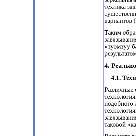
техника зав
существенн
вариантов (
Таким обра
завязывани
«туомтуу б
результато
4. Реальн
4.1. Те
Различные 
технология
подобного 
технология
завязывани
таковой «к