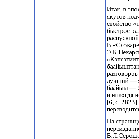
Итак, в эп
якутов под
свойство «
быстрое раз
распускной
В «Словаре
Э.К.Пекарс
«Кэпсэтиит
баайыыттан
разговоров
лучший — я
баайыы — 
и никогда 
[6, с. 2823
переводится
На страниц
переизданн
В.Л.Сероше