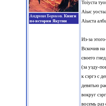
Тоіуста ту
Аіыс уоста
Аіыста албы
Из-за этого
Вскочив на
своего гне
(за узду-по
к сэргэ с д
девятью ра
вокруг сэр
восемь раз 