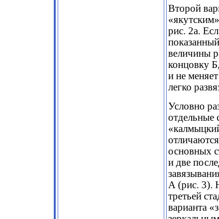
Второй вар
«якутским»
рис. 2а. Ес
показанный 
величины р
концовку Б,
и не меняе
легко развя
Условно ра
отдельные 
«калмыцкий
отличаются
основных с
и две посл
завязывани
А (рис. 3).
третьей ст
варианта «
зеркальными