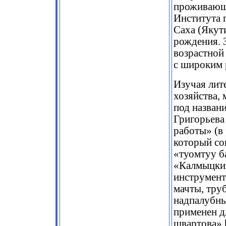
проживающи
Института 
Саха (Якут
рождения. 
возрастной
с широким 
Изучая лит
хозяйства, 
под назван
Григорьева
работы» (в
который со
«туомтуу б
«Калмыцкий
инструменто
мачты, тру
надпалубны
применен д
швартова» [