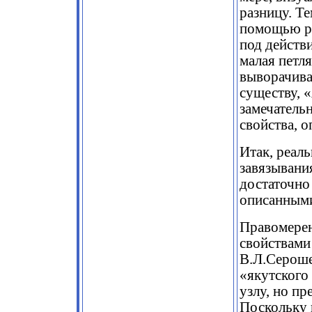
разницу. Те
помощью ре
под действи
малая петля
выворачива
существу, 
замечатель
свойства, 
Итак, реал
завязывани
достаточно
описанными
Правомерен
свойствами
В.Л.Серош
«якутского
узлу, но пр
Поскольку 