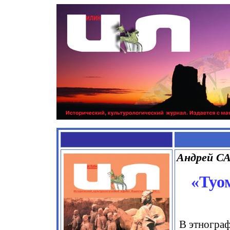
Андрей 
«Туо
В этнограф