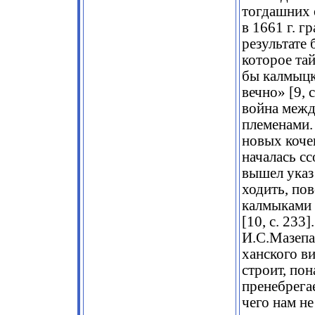
тогдашних 
в 1661 г. г
результате
которое тай
бы калмыцк
вечно» [9, 
война межд
племенами.
новых кочев
началась с
вышел указ
ходить, пов
калмыками 
[10, с. 233
И.С.Мазепа
ханского в
строит, пон
пренебрега
чего нам н