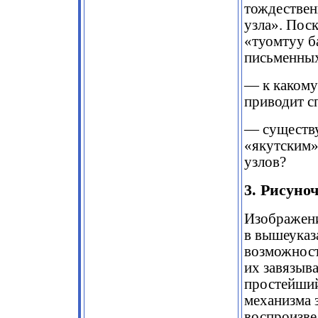
тождествен
узла». Поск
«туомтуу б
письменных
— к какому
приводит с
— существу
«якутским»
узлов?
3. Рисуно
Изображени
в вышеуказ
возможност
их завязыв
простейший
механизма 
воспроизве