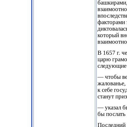
башкирами,
взаимоотно
впоследств
факторами 
диктовалас
который вн
взаимоотно
В 1657 г. 
царю грамот
следующие
— чтобы ве
жалованье, 
к себе госу
станут при
— указал б
бы послать
Последний 