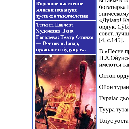
вставке в 
богатырка 
эпическому
«Дуіаар! К
ордук. Сўб
совет, луч
[4, с.145].
В «Песне п
П.А.Ойунск
имеются так
Онтон орду
Ойон туран
Тураіас дь
Туура тут
Тоіус уоста