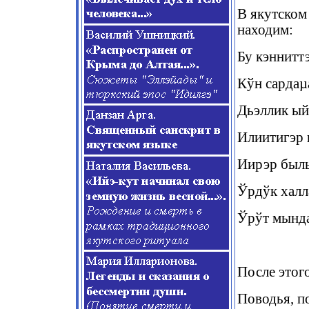
В якутском
находим:
Бу кэнниттэ
Кўн сардаµа
Дьэллик ый
Илиитигэр 
Иирэр былы
Ўрдўк халл
Ўрўт мында
После этог
Поводья, п