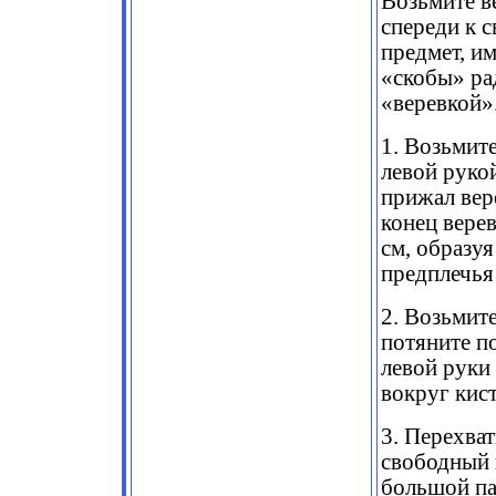
Возьмите в
спереди к 
предмет, и
«скобы» ра
«веревкой»
1. Возьмит
левой руко
прижал вере
конец вере
см, образу
предплечья
2. Возьмит
потяните п
левой руки
вокруг кист
3. Перехва
свободный 
большой па