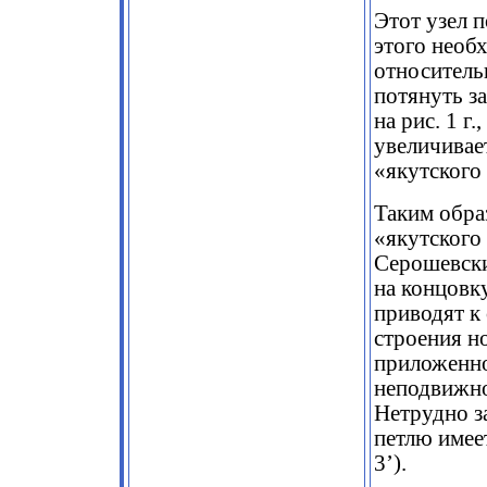
Этот узел п
этого необ
относитель
потянуть за
на рис. 1 г
увеличивае
«якутского 
Таким обра
«якутского 
Серошевски
на концовку
приводят к 
строения но
приложенно
неподвижно
Нетрудно з
петлю имеет
3’).