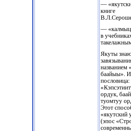
— «якутски
книге
В.Л.Сероше
— «калмыц
в учебника
такелажным
Якуты знаю
завязывани
названием 
баайыы». И
пословица:
«Кэпсэтиит
ордук, баа
туомтуу ор
Этот спосо
«якутский 
(эпос «Стр
современны