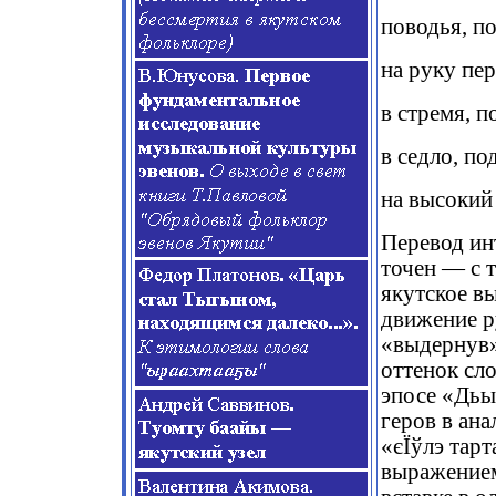
поводья, п
на руку пе
в стремя, п
в седло, по
на высокий 
Перевод ин
точен — с т
якутское в
движение р
«выдернув»
оттенок сло
эпосе «Дьы
геров в ан
«єЇўлэ тар
выражением 