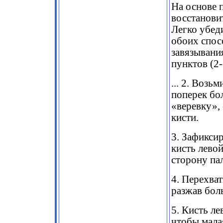
На основе 
восстанови
Легко убед
обоих спос
завязывани
пунктов (2
... 2. Возь
поперек бо
«веревку»,
кисти.
3. Зафикси
кисть левой
сторону па
4. Перехва
разжав бол
5. Кисть л
чтобы мала