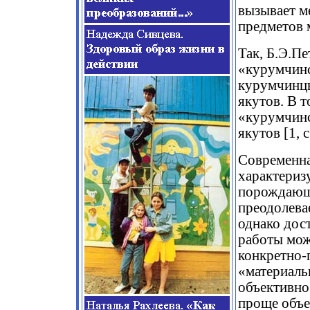
вызывает м
предметов 
Так, Б.Э.П
«курумчинс
курумчинцы
якутов. В т
«курумчинс
якутов [1, с
Современна
характериз
порождающ
преодолева
однако дос
работы мож
конкретно-
«материаль
объективно
проще объе