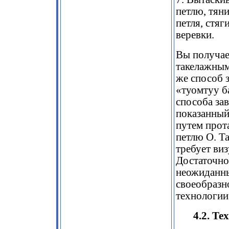
петлю, тян
петля, стяг
веревки.
Вы получае
такелажным
же способ 
«туомтуу б
способа за
показанный 
путем прот
петлю О. Т
требует виз
Достаточно
неожиданный
своеобразн
технологии
4.2. Т