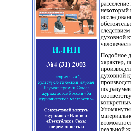
расселение
некоторый 
исследован
обстоятель
следствием 
духовной к
человечест
Подобное д
характер, 
производст
духовной к
производст
подразумев
соответств
конкретным
Упомянутый
материальн
возможност
реальной ж