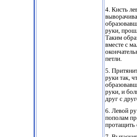
4. Кисть л
выворачиват
образовавш
руки, прош
Таким обра
вместе с м
окончатель
петли.
5. Притяни
руки так, ч
образовавш
руки, и бо
друг с друг
6. Левой ру
пополам пр
протащить 
7. Вытаски