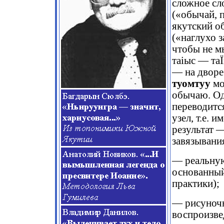
сложное сл
(«обычай, 
якутский об
(«наглухо з
чтобы не м
таіыс — та
— на дворе 
туомтуу
мо
обычаю. Од
переводится
узел, т.е. 
результат 
завязывани
— реальную
основанный
практики);
— рисуночн
воспроизве