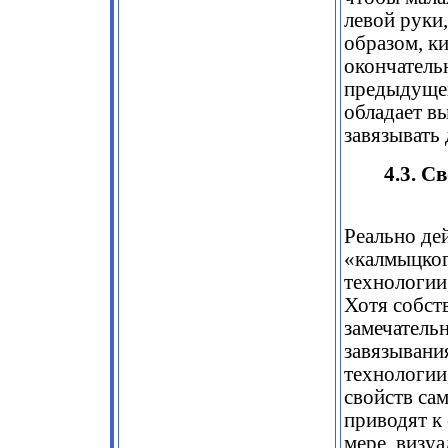
левой руки
образом, ки
окончатель
предыдущег
обладает в
завязывать
4.3. С
Реально де
«калмыцког
технологии
Хотя собст
замечатель
завязывания
технологии
свойств сам
приводят к
мере, визу