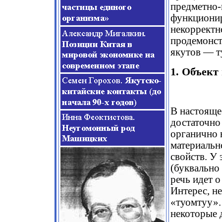
предметно-
функционир
некорректн
продемонст
якутов — т
1. Объект
В настояще
достаточно
органично 
материально
свойств. У
(буквально 
речь идет о
Интерес, н
«туомтуу».
некоторые 