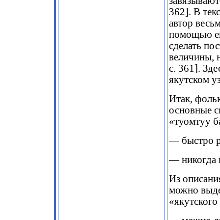
завязываютс
362]. В тек
автор весь
помощью ег
сделать по
величины, н
c. 361]. Зд
якутском уз
Итак, фоль
основные с
«туомтуу б
— быстро 
— никогда 
Из описани
можно выде
«якутского 