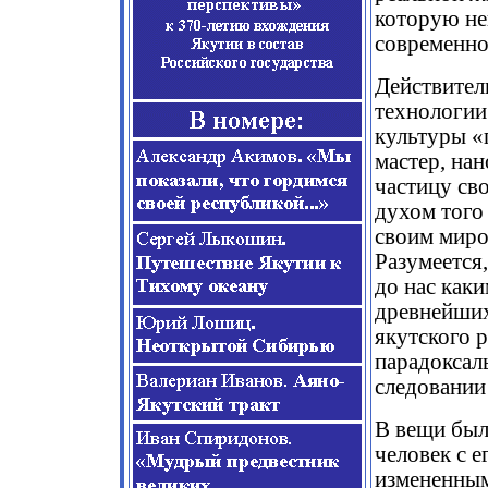
которую не
современно
Действитель
технологии
культуры «
мастер, нан
частицу сво
духом того
своим миро
Разумеется,
до нас как
древнейших
якутского р
парадоксал
следовании
В вещи был
человек с 
измененным