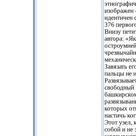
этнографич
изображен 
идентичен с
376 первого
Внизу пети
автора: «Я
остроумней
чрезвычайн
механически
Завязать ег
пальцы не 
Развязывае
свободный 
башкирском
развязыван
которых от
настичь ко
Этот узел, 
собой и не 