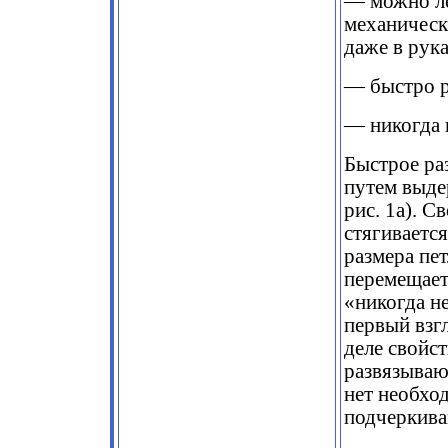
— можно ле
механически
даже в рук
— быстро р
— никогда н
Быстрое ра
путем выде
рис. 1а). С
стягиваетс
размера петл
перемещает
«никогда н
первый взг
деле свойс
развязываю
нет необхо
подчеркива