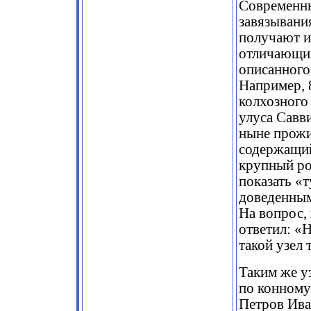
Современн
завязывани
получают и
отличающий
описанного
Например, 
колхозного
улуса Савв
ныне прожи
содержащий
крупный ро
показать «
доведенным 
На вопрос, 
ответил: «Н
такой узел 
Таким же у
по конному
Петров Ива