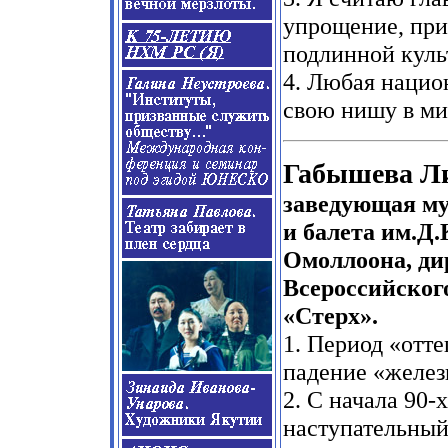
упрощение, при
подлинной куль
4. Любая нацио
свою нишу в мир
Габышева Ли
заведующая му
и балета им.Д
Омоллоона, ди
Всероссийског
«Стерх».
1. Период «отте
падение «желез
2. С начала 90
наступательный