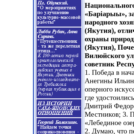
Национального
«Баріарыы», з
народного хоз
(Якутия), отл
охраны природ
(Якутия), Поч
Вилюйского ул
советник Респу
1. Победа в нач
Анегины Ильино
оперного искусс
где удостоилис
Дмитрий Федор
Местников; 3. 
«Лебединое озе
2. Думаю, что 