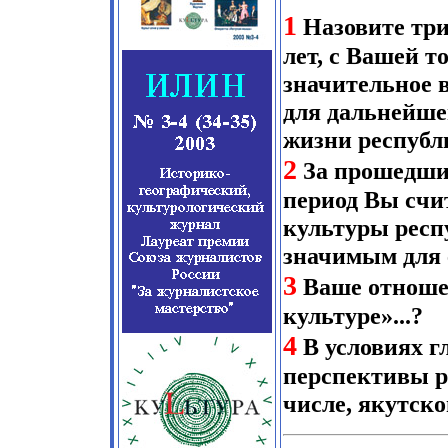
1
Назовите три
лет, с Вашей т
значительное 
для дальнейше
жизни республ
2
За прошедши
период Вы счи
культуры респ
значимым для 
3
Ваше отношен
культуре»...?
4
В условиях г
перспективы р
числе, якутск