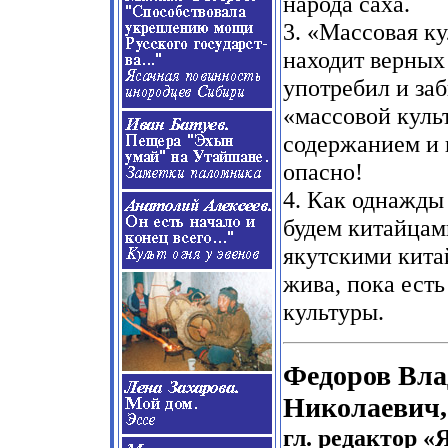
народа саха.
3. «Массовая ку
находит верных
употребил и за
«массовой куль
содержанием и в
опасно!
4. Как однажды
будем китайцами
якутскими китай
жива, пока ест
культуры.
Федоров Вл
Николаевич,
гл. редактор 