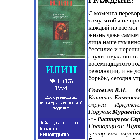
ГРАЖДАНЕ!
С момента перевор
тому, чтобы не пр
каждый из вас мог
жизнь даже самым 
лица наше гуманно
бессилие и нереши
слухи, неуклонно с
восемнадцатого го
революции, и не до
борьбы, сегодня у
Соловьев В.Н.
— бы
Капитан
Каменск
округа — Иркутско
Поручик
Муравейс
-»-
Расторгуев Сер
Прапорщики:
Шуто
центр. ком. охран