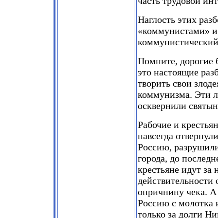
часть трудовой ин
Наглость этих раз
«коммунистами» и 
коммунистический 
Помните, дорогие 
это настоящие раз
творить свои злод
коммунизма. Эти 
осквернили святы
Рабочие и крестья
навсегда отвернули
Россию, разрушили
города, до последн
крестьяне идут за 
действительности 
опричнину чека. А
Россию с молотка 
только за долги Ни