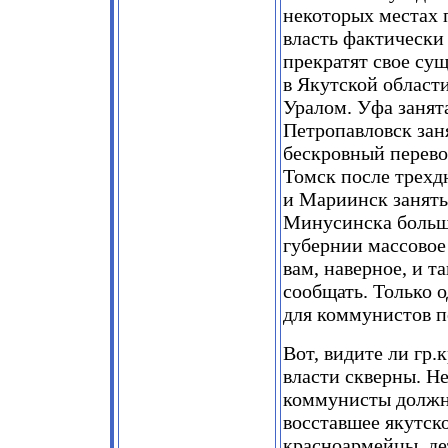
некоторых местах 
власть фактически 
прекратят свое сущ
в Якутской области
Уралом. Уфа занят
Петропавловск зан
бескровный перево
Томск после трехд
и Мариинск заняты.
Минусинска больше
губернии массовое
вам, наверное, и т
сообщать. Только о
для коммунистов по
Вот, видите ли гр
власти скверны. Не
коммунисты должны
восставшее якутско
красноармейцы, де