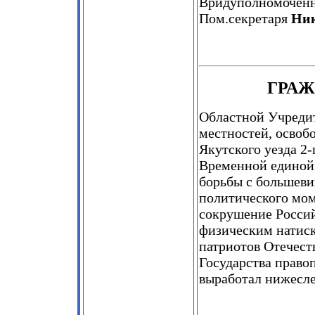
Вридуполномочен
Пом.секретаря
Ник
ГРАЖ
Областной Учредит
местностей, освоб
Якутского уезда 2-
Временной единой 
борьбы с большеви
политического мом
сокрушение Росси
физическим натис
патриотов Отечест
Государства право
выработал нижесл