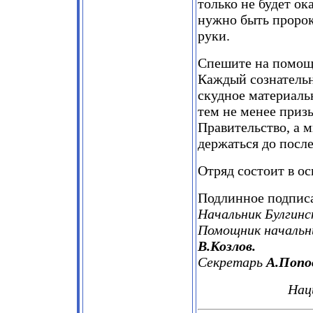
только не будет ок
нужно быть пророко
руки.
Спешите на помощь
Каждый сознательн
скудное материаль
тем не менее приз
Правительство, а 
держаться до посл
Отряд состоит в ос
Подлинное подпис
Начальник Булгин
Помощник начальни
В.Козлов.
Секретарь
А.Попо
Наци