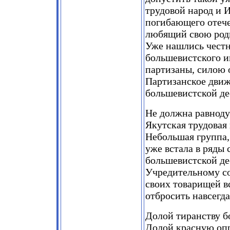
трудовой народ и 
погибающего отече
любящий свою родн
Уже нашлись честн
большевистского и
партизаны, силою
Партизанское движ
большевистской де
Не должна равноду
Якутская трудовая
Небольшая группа,
уже встала в ряды
большевистской де
Учредительному со
своих товарищей в
отбросить навсегд
Долой тиранству б
Долой красную оп