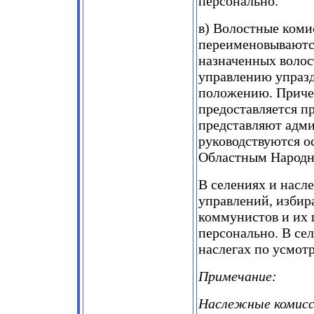
персонально.
в) Волостные коми
переименовываются
назначенных воло
управлению упразд
положению. Причем
предоставляется п
представляют адми
руководствуются 
Областным Народн
В селениях и насл
управлений, избир
коммунистов и их 
персонально. В сел
наслегах по усмот
Примечание:
Наслежные комисса