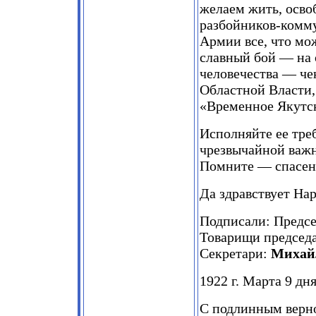
желаем жить, осво
разбойников-комму
Армии все, что мо
славный бой — на 
человечества — че
Областной Власти,
«Временное Якутск
Исполняйте ее тре
чрезвычайной важн
Помните — спасен
Да здравствует На
Подписали: Предсе
Товарищи председ
Секретари:
Михайл
1922 г. Марта 9 дн
С подлинным верно