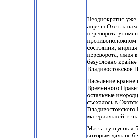
Неоднократно уже 
апреля Охотск нах
переворота упомян
противоположном л
состоянии, мирная
переворота, живя 
безусловно крайне
Владивостокское П
Население крайне 
Временного Правит
остальные инородц
съехалось в Охотск
Владивостокского 
материальной точк
Масса тунгусов и б
которым дальше бе