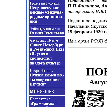
Голованенко
— быв
П.П.Филиппов, Ан
полицейский,
Н.В.
Подлинное подпис
Начальник Якутск
19 февраля 1920 г.
Нац. архив РС(Я) ф. 
ПО
Авгус