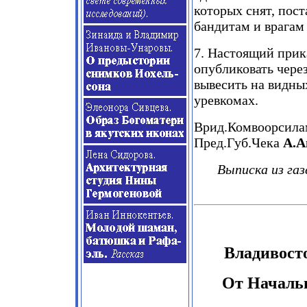
которых снят, пос
бандитам и врагам
7. Настоящий прик
опубликовать чере
вывесить на видны
уревкомах.
Врид.Комвоорсил
Пред.Губ.Чека
А.А
Выписка из газ
Владивост
От Началь