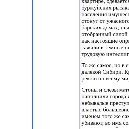
квартире, одеваетс
буржуйских рысака
населения имущест
стонут от ужасног
барских домах, пья
отобранный силой 
как настоящие опр
сажали в темные п
трудовую интелли
То же самое, но в 
далекой Сибири. К
рекою по всему ми
Стоны и слезы мат
наполнили города 
небывалые преступ
властью большевис
именем того же сам
убивают, во имя с