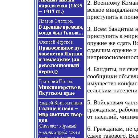
2. Военному Коман
всякое миндальни
приступить к пол
3. Всем бандитам 
приступить к мирн
оружие же сдать В
сдавшим оружие и 
неприкосновенност
4. Бандиты, не яв
сообщники объявл
имущество конфис
сельским населени
5. Войсковым част
гражданам, рабочи
от насилий, чиним
6. Гражданам, не 
сдаче такового. Вс