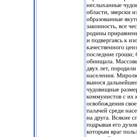
неслыханные чудо
области, зверски 
образованные якут
законность, все че
родины приравнен
и подвергаясь к из
качественного цен
последние гроши; 
обнищала. Массовы
двух лет, породил
населения. Миролю
вынося дальнейшег
чудовищные размер
коммунистов с их 
освобождения свое
палачей среди нас
на друга. Всякие с
подрывая его духо
которым враг поль