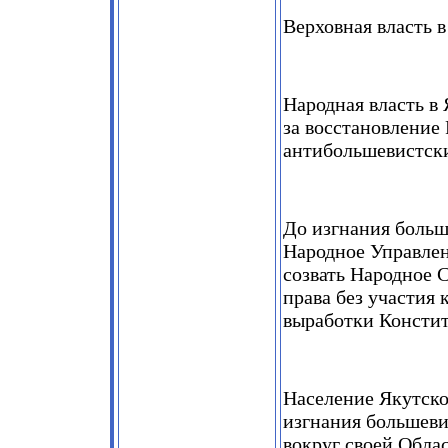
Верховная власть 
Народная власть в
за восстановление
антибольшевистск
До изгнания больш
Народное Управле
созвать Народное 
права без участия
выработки Консти
Население Якутско
изгнания большеви
вокруг своей Обла