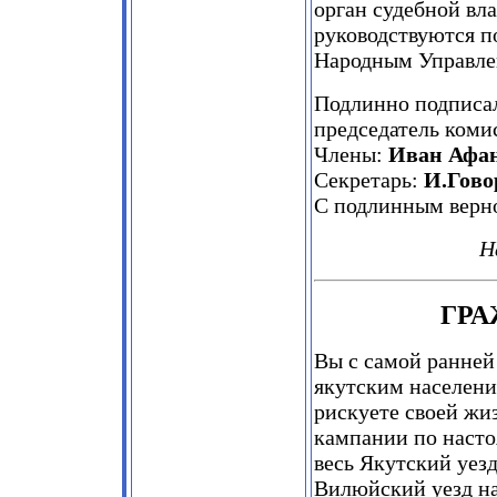
орган судебной вла
руководствуются 
Народным Управле
Подлинно подписа
председатель коми
Члены:
Иван Афан
Секретарь:
И.Гово
С подлинным верн
Н
ГРА
Вы с самой ранней
якутским население
рискуете своей жи
кампании по наст
весь Якутский уез
Вилюйский уезд на