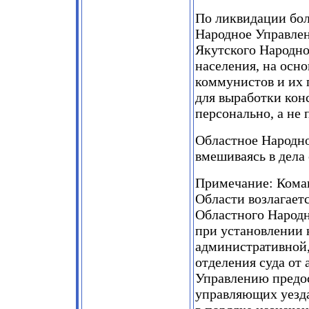
По ликвидации бол
Народное Управлен
Якутского Народно
населения, на осн
коммунистов и их 
для выработки кон
персонально, а не 
Областное Народно
вмешиваясь в дела 
Примечание: Кома
Области возлагает
Областного Народн
при установлении н
административной,
отделения суда от
Управлению предос
управляющих уезда