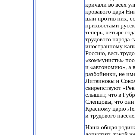
кричали во всех ул
кровавого царя Ни
шли против них, ес
прихвостами русск
теперь, четыре го
трудового народа 
иностранному капи
Россию, весь трудо
«коммунисты» пооб
и «автономию», а в
разбойники, не им
Литвиновы и Сокол
свирепствуют «Рев
слышит, что в Губ
Слепцовы, что они
Красному царю Лен
и трудового населе
Наша общая родина
допустить такой у