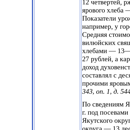
12 четвертей, р
ярового хлеба —
Показатели уро
например, у гор
Средняя стоимо
вилюйских свящ
хлебами — 13—
27 рублей, а ка
доход духовенст
составлял с дес
прочими яровы
343, оп. 1, д. 544
По сведениям Я
г. под посевами
Якутского окру
округа — 13 дес