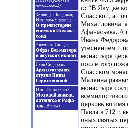
г.: “В Якуцке 
Спасской, а поч
Михайловича, а
Афанасьева. А 
Ивана Федорова
утеснением и п
монастыре церко
после того пож
Спасском монас
Малеина разных
монастыре сост
всемилостивого
церковь во имя
Павла в 712 г. 
оных святых цер
сторону имеются