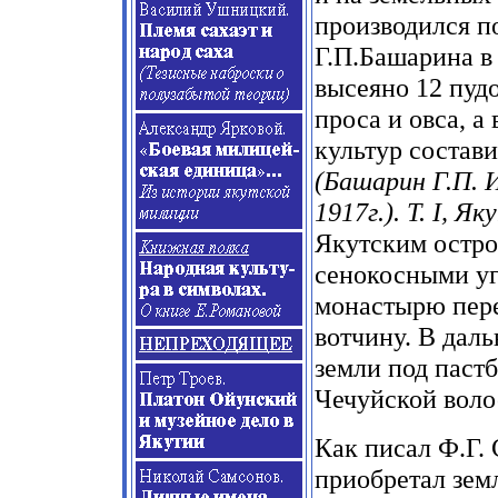
производился п
Г.П.Башарина в
высеяно 12 пуд
проса и овса, а
культур состави
(Башарин Г.П. И
1917г.). Т. I, Як
Якутским остро
сенокосными уго
монастырю пере
вотчину. В дал
земли под паст
Чечуйской воло
Как писал Ф.Г.
приобретал земл