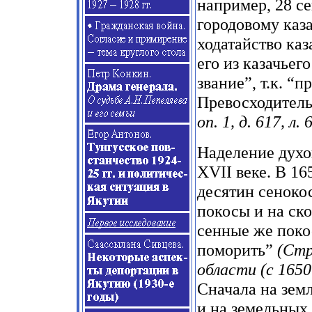
например, 28 се
городовому каз
ходатайство ка
его из казачьег
звание”, т.к. “
Превосходитель
оп. 1, д. 617, л. 
Наделение духо
XVII веке. В 16
десятин сеноко
покосы и на ско
сенные же покос
поморить”
(Стр
области (с 1650 
Сначала на зем
и на земельных