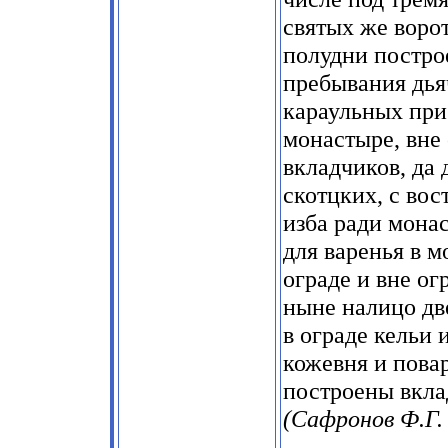
святых же ворот
полудни построе
пребывания дьяч
караульных при
монастыре, вне 
вкладчиков, да
скотцких, с во
изба ради мона
для варенья в м
ограде и вне о
ныне налицо дв
в ограде кельи 
кожевня и повар
построены вкла
(Сафронов Ф.Г. 