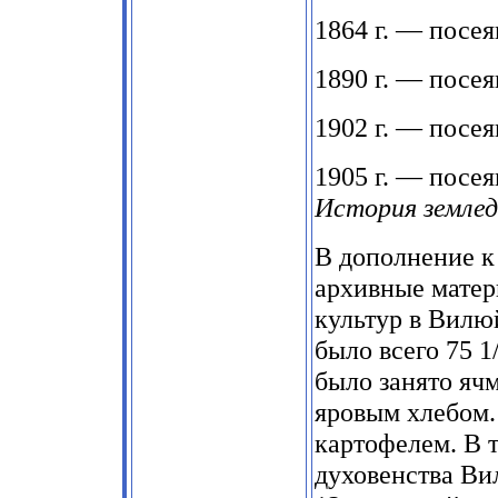
1864 г. — посе
1890 г. — посея
1902 г. — посе
1905 г. — посе
История земледел
В дополнение 
архивные матер
культур в Вилю
было всего 75 1
было занято яч
яровым хлебом.
картофелем. В 
духовенства Ви