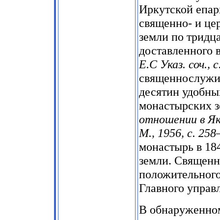
Иркутской епар
священно- и це
земли по тридца
доставленного в
Е.С Указ. соч., с
священнослужит
десятин удобных
монастырских 
отношении в Яку
М., 1956, с. 25
монастырь в 184
земли. Священн
положительного
Главного управ
В обнаруженном