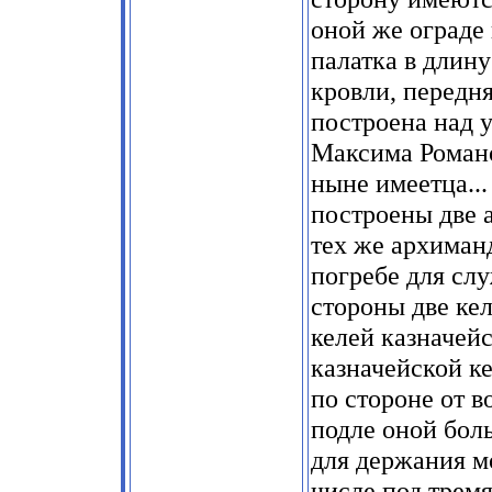
оной же ограде
палатка в длину
кровли, передн
построена над 
Максима Романо
ныне имеетца...
построены две 
тех же архиманд
погребе для слу
стороны две ке
келей казначейс
казначейской ке
по стороне от в
подле оной бол
для держания м
числе под трем