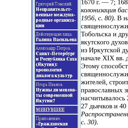
1670 г. — 7; 16
колонизация бас
1956, с. 80).
В н
священнослужит
Тобольска и др
якутского духо
из Иркутской д
начале XIX вв. 
Этому способст
священнослужит
жителей, строи
православных з
насчитывалось 2
27 дьячков и 4
Распространени
с. 30).