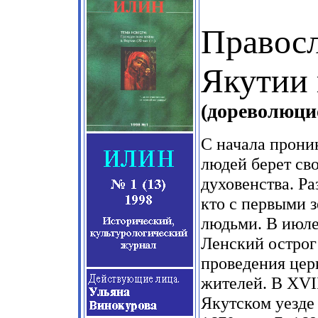
Правосл
Якутии 
(дореволюци
С начала прони
людей берет св
духовенства. Р
кто с первыми 
людьми. В июле
Ленский острог
проведения цер
жителей. В XVII
Якутском уезде 