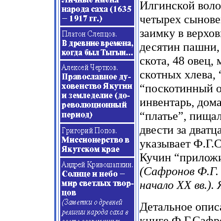
Илгинской воло
четырех сынове
заимку в верхо
десятин
пашни, 
скота, 48 овец,
скотных хлева, 
“поскотинный о
инвентарь, дом
“платье”, пищал
двести за дватц
указывает Ф.Г.
Кучин “приложи
(Сафронов Ф.Г.
начало XX вв.). 
Детальное опис
книге Ф.Г.Сафр