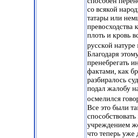
способен перен
со всякой народ
татары или нем
превосходства 
плоть и кровь в
русской натуре
Благодаря этом
пренебрегать и
фактами, как бр
разбиралось суд
подал жалобу на
осмелился гово
Все это были т
способствовать
учреждением же
что теперь уже