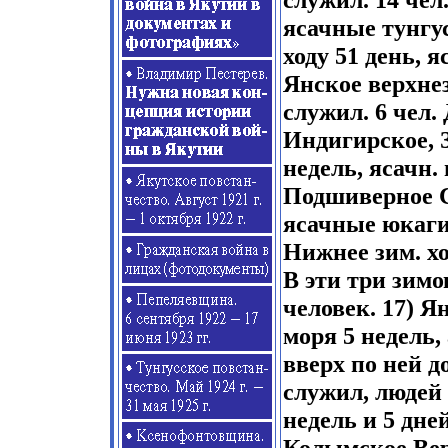
ясачные тунгус
ходу 51 день, я
Янское верхнез
служил. 6 чел.
Индигирское, З
недель, ясачн.
Подшиверное Ср
ясачные юкаги
Нижнее зим. хо
В эти три зимо
человек. 17) Я
моря 5 недель,
вверх по ней д
служил, людей 
недель и 5 дне
Колымское Верх