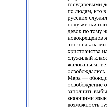
государевыми д
по людям, кто 
русских служилы
полу женки или 
девок по тому ж
новокрещенов ж
этого наказа м
христианства на
служилый клас
жалованьем, т.е
освобождались о
Мера — обоюдо
освобождение о
заполнить выб
знающими язык, 
возможность ту