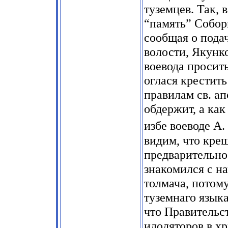
туземцев. Так, 
“память” Собор
сообщая о пода
волости, Якунк
воевода просит
оглася крестит
правилам св. ап
обдержит, а как
избе воеводе А
видим, что кре
предварительно
знакомился с на
толмача, потом
туземнаго язык
что Правительст
идоляторов в хр