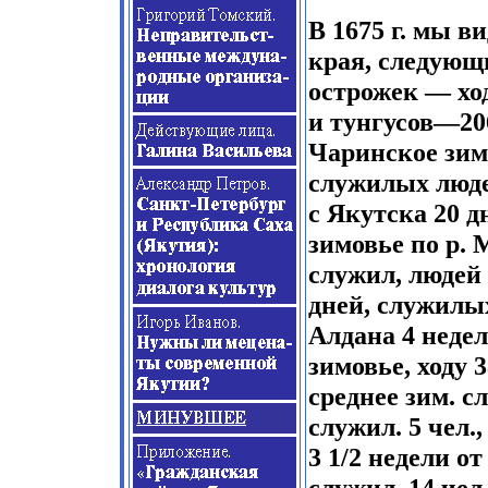
В 1675 г. мы в
края, следующ
острожек — ход
и тунгусов—206
Чаринское зимо
служилых людей
с Якутска 20 д
зимовье по р. 
служил, людей 
дней, служилых
Алдана 4 недел
зимовье, ходу 
среднее зим. с
служил.
5
чел.,
3 1/2 недели о
служил. 14 чел.