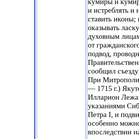
кумиры и кумир
и истреблять и 
ставить иконы;
оказывать ласк
духовным лицам
от гражданског
подвод, проводн
Правительстве
сообщил съезду 
При Митрополи
— 1715 г.) Яку
Илларион Лежай
указаниями Сиб
Петра I, и подв
особенно можно
впоследствии н