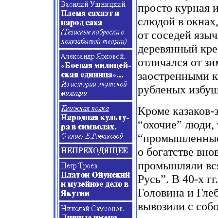
просто курная 
слюдой в окнах,
от соседей язы
деревянный крес
отличался от зи
заостренными к
рубленых избуше
Кроме казаков-
“охочие” люди,
“промышленные
о богатстве вно
промышляли всяк
Русь”. В 40-х гг
Головина и Гл
вывозили с соб