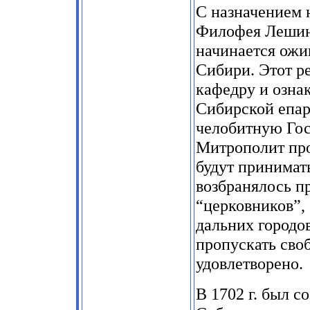
С назначением 
Филофея Лешинс
начинается ожи
Сибири. Этот р
кафедру и озна
Сибирской епар
челобитную Гос
Митрополит про
будут принимат
возбранялось п
“церковников”,
дальних городов
пропускать своб
удовлетворено.
В 1702 г. был 