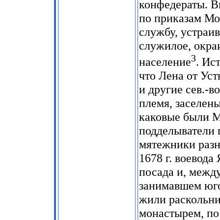
конфедераты. В
по приказам Мо
службу, устраи
служилое, окра
3
население
. Ис
что Лена от Ус
и другие сев.-в
племя, заселен
каковые были М
подделыватели 
мятежники разн
1678 г. воевода
посада и, между
занимавшем юго
жили раскольни
монастырем, по