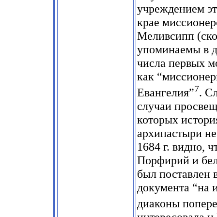
учреждением эт
крае миссионер
Меливсипп (скон
упоминаемы в д
числа первых м
как “миссионер
7
Евангелия”
. С
случаи просвещ
которых истори
архипастыри не
1684 г. видно, 
Порфирий и бел
был поставлен в
документа “на 
диаконы попер
интересовала и 