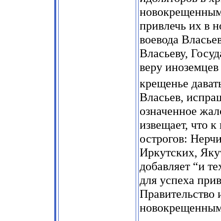
новокрещенным 
привлечь их в н
воевода Власьев
Власьеву, Госу
веру иноземцев 
крещенье давать
Власьев, испра
означенное жал
извещает, что 
острогов: Нерч
Иркутских, Яку
добавляет “и т
для успеха прив
Правительство
новокрещенным