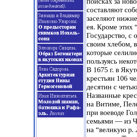
поисках за нов
составляют соб
заселяют нижне
ея. Кроме этих
Государство, с
своим хлебом, 
которые селили
пользуясь неко
В 1675 г. в Як
крестьян 106 че
десятин с четью
Названные крес
на Витиме, Пеле
при воеводе Гол
семьями — из Ч
на “великую р.