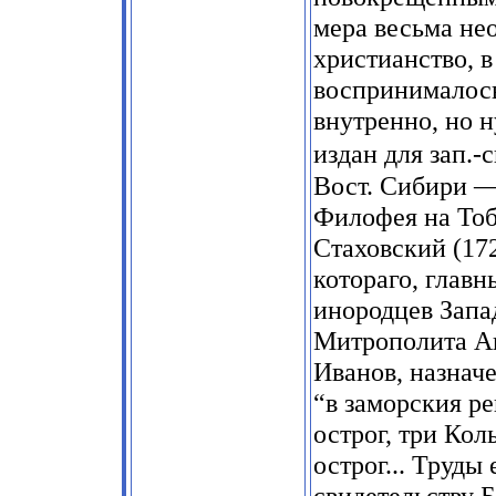
мера весьма нео
христианство, 
воспринималось
внутренно, но н
издан для зап.
Вост. Сибири —
Филофея на Тоб
Стаховский (17
котораго, глав
инородцев Запа
Митрополита А
Иванов, назнач
“в заморския р
острог, три Ко
острог... Труды 
свидетельству Б