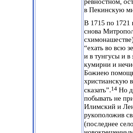
ревностном, ос
в Пекинскую м
В 1715 по 1721
снова Митропол
схимонашестве)
“ехать во всю з
и в тунгусы и в
кумирни и нечис
Божиею помощь
христианскую ве
14
сказать”.
Но д
побывать не при
Илимский и Лен
рукоположив св
(последнее село
новокрещенным о