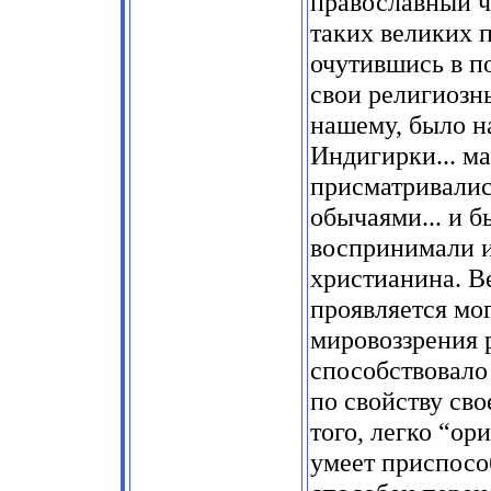
православный ч
таких великих п
очутившись в п
свои религиозны
нашему, было н
Индигирки... ма
присматривалис
обычаями... и б
воспринимали и
христианина. Ве
проявляется мо
мировоззрения 
способствовало 
по свойству сво
того, легко “ор
умеет приспосо