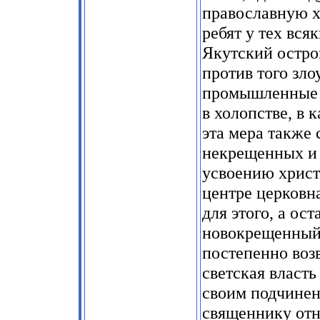
православную х
ребят у тех вся
Якутский остро
против того зло
промышленные л
в холопстве, в 
эта мера также
некрещенных и 
усвоению христи
центре церковна
для этого, а ост
новокрещенный 
постепенно воз
светская власт
своим подчинен
священнику отн