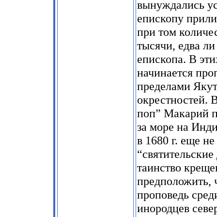
вынуждались ус
епископу прилич
при том количе
тысячи, едва ли
епископа. В эти
начинается проп
пределами Якут
окрестностей. В
поп” Макарий п
за море на Инд
в 1680 г. еще н
“святительские
таинство крещ
предположить, 
проповедь среди
инородцев север