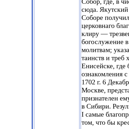
Собор, где, в ч
сюда. Якутский
Соборе получил
церковнаго бла
клиру — трезве
богослужение в
молитвам; указ
таинств и треб х
Енисейске, где
ознакомления с
1702 г. 6 Декаб
Москве, предст
признателен ему
в Сибири. Резул
I самые благоп
том, что бы кре