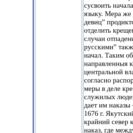
сусвоить начал
языку. Мера же
девиц” продикт
отделить креще
случаи отпадени
русскими” такж
начал. Таким о
направленныя к
центральной вла
согласно распо
меры в деле кр
служилых людей
дает им наказы
1676 г. Якутск
крайний север к
наказ, где межд