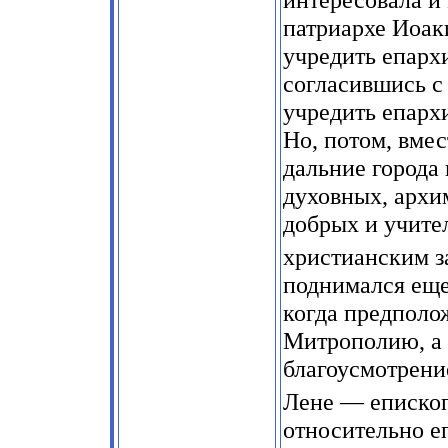
патриархе Иоак
учредить епарх
согласившись с
учредить епарх
Но, потом, вме
дальние города
духовных, архи
добрых и учит
христианским з
поднимался еще
когда предполо
Митрополию, а 
благоусмотрени
Лене — еписко
относительно е