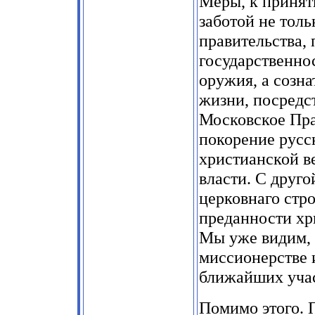
Меры, к принят
заботой не толь
правительства, 
государственнос
оружия, а созна
жизни, посредс
Московское Пра
покорение русс
христианской в
власти. С друго
церковнаго стр
преданности хр
Мы уже видим, 
миссионерстве 
ближайших учас
Помимо этого. 