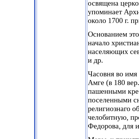
освящена церко
упоминает Архи
около 1700 г. п
Основанием это
начало христиа
населяющих сев
и др.
Часовня во имя
Амге (в 180 вер
пашенными кре
поселенными сю
религиознаго об
челобитную, пр
Федорова, для 