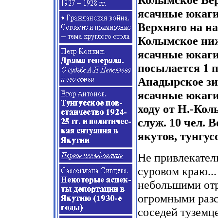
ясачные юкагир
Верхняго на на
Колымское нижн
ясачные юкаги
посылается 1 п
Анадырское зим
ясачные юкагир
ходу от Н.-Кол
служ. 10 чел. 
якутов, тунгус
Не привлекатель
суровом краю..
небольшими отр
огромными разс
соседей туземце