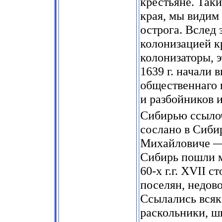
крестьяне. Так
края, мы видим 
острога. Вслед 
колонизацией к
колонизаторы, 
1639 г. начали 
общественнаго 
и разбойников и
Сибирью ссыло
сослано в Сиби
Михайловиче —
Сибирь пошли м
60-х г.г. XVII 
поселян, недов
Ссылались всяк
раскольники, ш