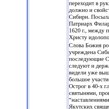
переходит в ру
должно и свойс
Сибири. Посыла
Патриарх Филар
1620 г., между 
Христу идолопо
Слова Божия ро
учреждена Сиби
последующие Си
следуют и держа
видели уже вы
большое участи
Острог в 40-х г
святынями, про
“наставлениями
Якутских свяще