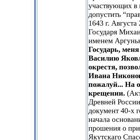
участвующих в 
допустить “пра
1643 г. Августа
Государя Михаи
именем Аргуньк
Государь, мен
Василию Яковл
окрестя, позво
Ивана Никонов
пожалуй... На 
крещении.
(Акт
Древней России. 
документ 40-х г
начала основан
прошения о при
Якутскаго Спасс