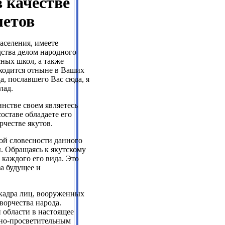
 качестве
метов
аселения, имеете
дства делом народного
сных школ, а также
ходится отныне в Ваших
, пославшего Вас сюда, я
лад.
нстве своем являетесь
оставе обладаете его
рчестве якутов.
ой словесности данного
ы. Обращаясь к якутскому
 каждого его вида. Это
а будущее и
 кадра лиц, вооруженных
ворчества народа.
 области в настоящее
рно-просветительным