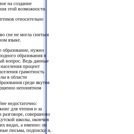
вое на создание
ния этой возможности.
ептиков относительно
во сне не могла сниться
ном языке.
е образование, нужно
родного образования в
ый вопрос. Ведь данные
 населения процент
населения грамотность
олы в области
бразования среди якутов
ершенно непонятном
йне недостаточно:
книг для чтения и за
в разговоре, совершенно
кутской школы, окончив
их видах, а именно: он
мные письма, подписки и,