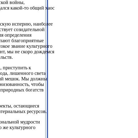
ской войны,
ался какой-то общий хаос
йскую исперию, наиболее
ствует созидательной
ля определения
упают благоприятные
сокое звание культурного
нт, мы не скоро дождемся
льств.
, приступить к
ода, лишенного света
ный мешок. Мы должны
низованность, чтобы
 природных богатств
роекты, остающиеся
териальных ресурсов.
ональной мудрости
о же культурного