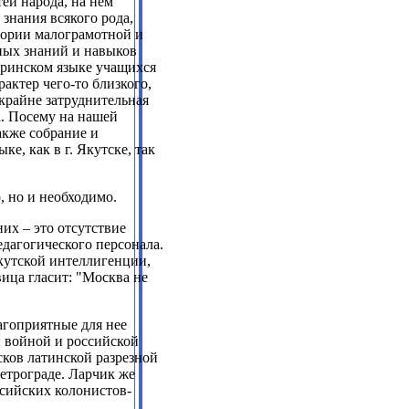
ей народа, на нем
знания всякого рода,
тории малограмотной и
ных знаний и навыков
теринском языке учащихся
актер чего-то близкого,
 крайне затруднительная
. Посему на нашей
также собрание и
е, как в г. Якутске, так
, но и необходимо.
их – это отсутствие
едагогического персонала.
якутской интеллигенции,
вица гласит: "Москва не
агоприятные для нее
й войной и российской
ков латинской разрезной
Петрограде. Ларчик же
ссийских колонистов-