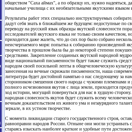
обществом "Саха аймах", а по образцу их, нужно надеяться, 
начальные училища с их необязательными якутскими языком 
Результаты работ этих специально инструктируемых собирате
дадут себя знать в ближайшем же будущем: недоступные по с
переводу на русский язык образцы якутской словесности пор
исследователей якутского языка не только своим качеством, н
приходится даже жалеть, что до сих пор было собрано несколь
неисчерпаемого моря: попытка к собиранию произведений як
творчества в прошлом была бы до некоторой степени покуше
средствами. Закрепление созданных якутской народной мудр
виде национальной письменности будет также служить средс
народом своей посильной лепты в общечеловеческую культуру
занесенная на вечные скрижали письменности, наша современ
литература будет достойной памятью
о нас следующему за нам
сторонником смешения своего народа с чужими племенами и р
полного исчезновения якутов с лица земли, приходится пред
ход истории, могущий повернуться для нас в худшую сторону.
народная словесность якутов будет служить всему человеческ
вечным доказательством их живого ума и незаурядного талант
зеркале, в их устном творчестве.
С момента ликвидации старого государственного строя, остава
равноправии народов России. Отныне они могли устраивать 
стараясь изыскать наиболее краткие и удобные пути достижен