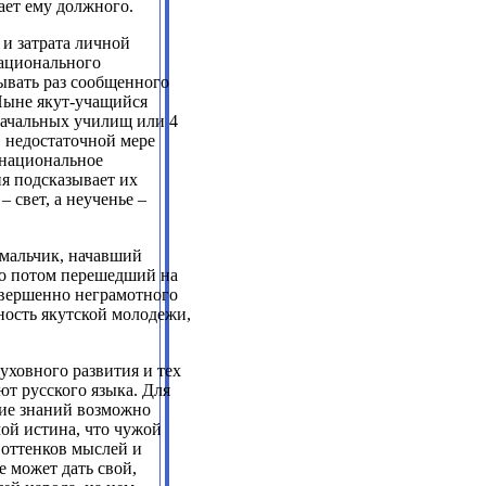
ает ему должного.
и затрата личной
национального
бывать раз сообщенного
 Ныне якут-учащийся
начальных училищ или 4
в недостаточной мере
 национальное
ия подсказывает их
– свет, а неученье –
 мальчик, начавший
ко потом перешедший на
совершенно неграмотного
рность якутской молодежи,
ховного развития и тех
ют русского языка. Для
ние знаний возможно
мой истина, что чужой
х оттенков мыслей и
е может дать свой,