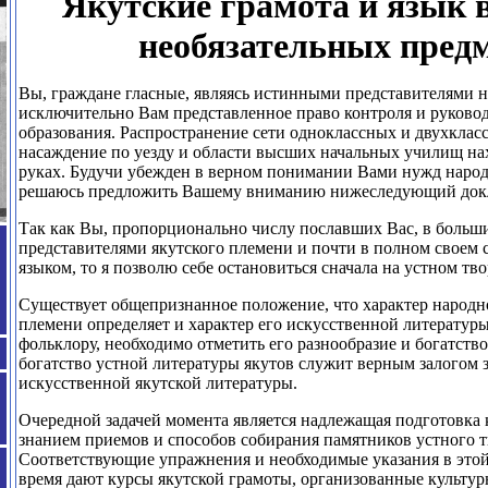
Якутские грамота и язык в
необязательных пред
Вы, граждане гласные, являясь истинными представителями н
исключительно Вам представленное право контроля и руково
образования. Распространение сети одноклассных и двухклас
насаждение по уезду и области высших начальных училищ на
руках. Будучи убежден в верном понимании Вами нужд народа
решаюсь предложить Вашему вниманию нижеследующий док
Так как Вы, пропорционально числу пославших Вас, в больши
представителями якутского племени и почти в полном своем с
языком, то я позволю себе остановиться сначала на устном тво
Существует общепризнанное положение, что характер народн
племени определяет и характер его искусственной литератур
фольклору, необходимо отметить его разнообразие и богатство
богатство устной литературы якутов служит верным залогом з
искусственной якутской литературы.
Очередной задачей момента является надлежащая подготовка
знанием приемов и способов собирания памятников устного т
Соответствующие упражнения и необходимые указания в этой
время дают курсы якутской грамоты, организованные культу