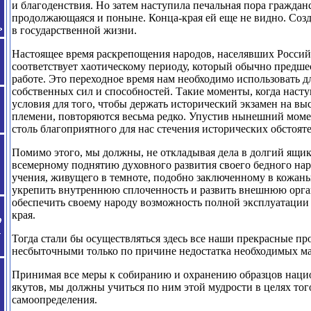
и благоденствия. Но затем наступила печальная пора граждан
продолжающаяся и поныне. Конца-края ей еще не видно. Созд
в государственной жизни.
Настоящее время раскрепощения народов, населявших Росси
соответствует хаотическому периоду, который обычно предше
работе. Это переходное время нам необходимо использовать д
собственных сил и способностей. Такие моменты, когда наст
условия для того, чтобы держать исторический экзамен на вы
племени, повторяются весьма редко. Упустив нынешний моме
столь благоприятного для нас стечения исторических обстояте
Помимо этого, мы должны, не откладывая дела в долгий ящик
всемерному поднятию духовного развития своего бедного нар
учения, живущего в темноте, подобно заключенному в кожа
укрепить внутреннюю сплоченность и развить внешнюю орга
обеспечить своему народу возможность полной эксплуатации
края.
Тогда стали бы осуществляться здесь все наши прекрасные п
несбыточными только по причине недостатка необходимых ма
Принимая все меры к собиранию и охранению образцов наци
якутов, мы должны учиться по ним этой мудрости в целях тог
самоопределения.