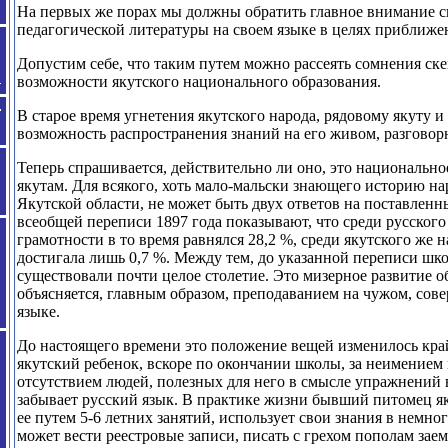
На первых же порах мы должны обратить главное внимание с
педагогической литературы на своем языке в целях приближе
Допустим себе, что таким путем можно рассеять сомнения ск
возможности якутского национального образования.
В старое время угнетения якутского народа, рядовому якуту и 
возможность распространения знаний на его живом, разговор
Теперь спрашивается, действительно ли оно, это национально
якутам. Для всякого, хоть мало-мальски знающего историю на
Якутской области, не может быть двух ответов на поставленн
всеобщей переписи 1897 года показывают, что среди русского
грамотности в то время равнялся 28,2 %, среди якутского же 
достигала лишь 0,7 %. Между тем, до указанной переписи шк
существовали почти целое столетие. Это мизерное развитие о
объясняется, главным образом, преподаванием
на чужом, сов
языке.
До настоящего времени это положение вещей изменилось кра
якутский ребенок, вскоре по окончании школы, за неимением 
отсутствием людей, полезных для него в смысле упражнений 
забывает русский язык. В практике жизни бывший питомец я
ее путем 5-6 летних занятий, использует свои знания в немног
может вести реестровые записи, писать с грехом пополам зае