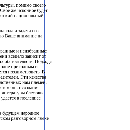
ультуры, помимо своего
 Свое же исконное будет
кутский национальный
арода и задачи его
влю Ваше внимание на
збранные и неизбранные:
ени всецело зависит от
х обстоятельств. Подходя
вполне пригодным и
тся позаимствовать. В
разителен. Эти качества
одственных нам племен,
у тем опыт создания
а литературы блестяще
 удается в последнее
 в будущем народное
тском разговорном языке