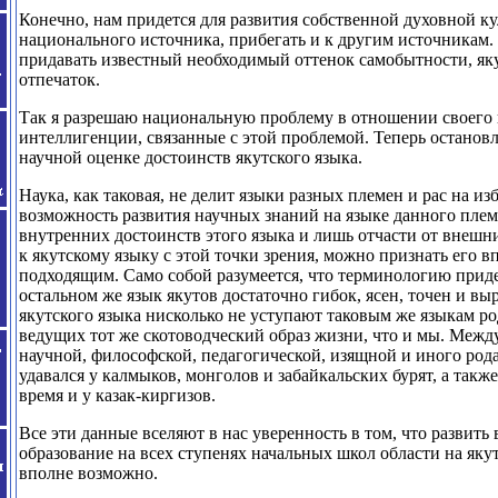
Конечно, нам придется для развития собственной духовной к
национального источника, прибегать и к другим источникам.
придавать известный необходимый оттенок самобытности, я
отпечаток.
Так я разрешаю национальную проблему в отношении своего н
интеллигенции, связанные с этой проблемой. Теперь остано
научной оценке достоинств якутского языка.
Наука, как таковая, не делит языки разных племен и рас на и
возможность развития научных знаний на языке данного плем
внутренних достоинств этого языка и лишь отчасти от внешни
к якутскому языку с этой точки зрения, можно признать его 
подходящим. Само собой разумеется, что терминологию приде
остальном же язык якутов достаточно гибок, ясен, точен и вы
якутского
языка нисколько не уступают таковым же языкам р
ведущих тот же скотоводческий образ жизни, что и мы. Межд
научной, философской, педагогической, изящной и иного род
удавался у калмыков, монголов
и забайкальских бурят, а также
время и у казак-киргизов.
Все эти данные вселяют в нас уверенность в том, что развить
образование на всех ступенях начальных школ области на яку
вполне возможно.