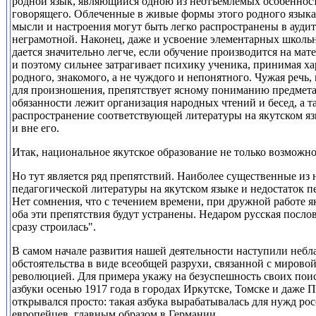
родной язык, являющийся одною из неотъемлемых особенност
говорящего. Облеченные в живые формы этого родного языка 
мысли и настроения могут быть легко распространены в ауди
неграмотной. Наконец, даже и усвоение элементарных школь
дается значительно легче, если обучение производится на ма
и поэтому сильнее затрагивает
психику ученика, принимая хар
родного, знакомого, а не чуждого и непонятного. Чужая речь,
для произношения, препятствует ясному пониманию предмета
обязанности лежит организация народных чтений
и бесед, а 
распространение соответствующей литературы на якутском язык
и вне его.
Итак, национальное якутское образование не только возможно
Но тут является ряд препятствий. Наиболее существенные из н
педагогической литературы на якутском языке и недостаток п
Нет сомнения, что с течением времени, при дружной работе 
оба эти препятствия будут устранены. Недаром русская посло
сразу строилась".
В самом начале развития нашей деятельности наступили небл
обстоятельства в виде всеобщей разрухи, связанной с мирово
революцией. Для примера укажу на безуспешность своих поис
азбуки осенью 1917 года в городах Иркутске, Томске и даже 
открывался просто: такая азбука вырабатывалась для нужд ро
европейцев, главным образом в Германии.