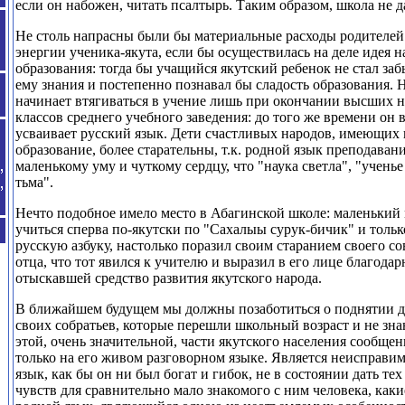
если он набожен, читать псалтырь. Таким образом, школа не д
Не столь напрасны были бы материальные расходы родителей 
энергии ученика-якута, если бы осуществилась на деле идея 
образования: тогда бы учащийся якутский ребенок не стал за
ему знания и постепенно познавал бы сладость образования.
начинает втягиваться в учение лишь при окончании высших 
классов среднего учебного заведения: до того же времени он 
усваивает русский язык. Дети счастливых народов, имеющих
образование, более старательны, т.к. родной язык преподаван
маленькому уму и чуткому сердцу, что "наука светла", "ученье 
тьма".
Нечто подобное имело место в Абагинской школе: маленький
учиться сперва по-якутски по "Сахалыы сурук-бичик" и толь
русскую азбуку, настолько поразил своим старанием своего 
отца, что тот явился к учителю и выразил в его лице благода
отыскавшей средство развития якутского народа.
В ближайшем будущем мы должны позаботиться о поднятии ду
своих собратьев, которые перешли школьный возраст и не зна
этой, очень значительной, части якутского населения сообще
только на его живом разговорном языке. Является неисправи
язык, как бы он ни был богат и гибок, не в состоянии дать те
чувств для сравнительно мало знакомого с ним человека, каки