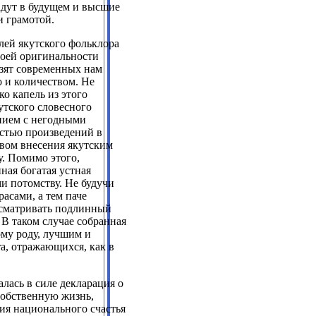
дадут в будущем и высшие
и грамотой.
лей якутского фольклора
воей оригинальности
азят современных нам
о и количеством. Не
ко капель из этого
утского словесного
нием с негодными
остью произведений в
твом внесения якутским
. Помимо этого,
ная богатая устная
и потомству. Не будучи
асами, а тем паче
усматривать подлинный
 В таком случае собранная
ому роду, лучшим и
а, отражающихся, как в
лась в силе декларация о
собственную жизнь,
ия национального счастья