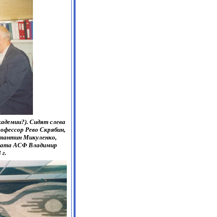
адемии?). Сидят слева
офессор Рево Скрябин,
нстантин Микуленко,
иата АСФ Владимир
 г.