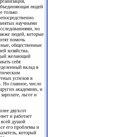
рганизация,
объединяющая людей
е только
епосредственно
занятых научными
сследованиями, но
акже людей, которые
отят помочь
енные, общественные
ей хозяйства.
аждый желающий
ывать себя
ределенный вклад в
ктическим
етных успехов в
 Но главное, число
других академиях, и
зарплате, льгот и
олее двухсот
вет и работает
 всей душой
се его проблемы и
азатель, который