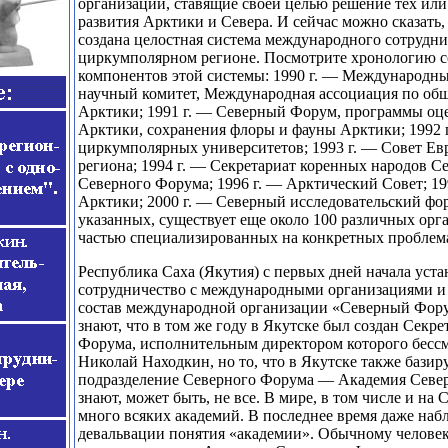
организации, ставящие своей целью решение тех ил
развития Арктики и Севера. И сейчас можно сказать,
создана целостная система международного сотрудни
циркумполярном регионе. Посмотрите хронологию с
компонентов этой системы: 1990 г. — Международн
научный комитет, Международная ассоциация по об
Арктики; 1991 г. — Северный Форум, программы оц
Арктики, сохранения флоры и фауны Арктики; 1992 
циркумполярных университетов; 1993 г. — Совет Ев
региона; 1994 г. — Секретариат коренных народов С
Северного Форума; 1996 г. — Арктический Совет; 19
Арктики; 2000 г. — Северный исследовательский фо
указанных, существует еще около 100 различных орг
частью специализированных на конкретных проблем
Республика Саха (Якутия) с первых дней начала уста
сотрудничество с международными организациями и в
состав международной организации «Северный Фор
знают, что в том же году в Якутске был создан Секр
Форума, исполнительным директором которого бессм
Николай Находкин, но то, что в Якутске также базир
подразделение Северного Форума — Академия Сев
знают, может быть, не все. В мире, в том числе и на 
много всяких академий. В последнее время даже наб
девальвации понятия «академии». Обычному человек