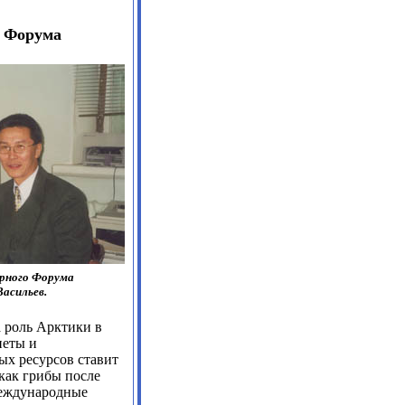
о Форума
ерного Форума
Васильев.
 роль Арктики в
неты и
ых ресурсов ставит
 как грибы после
международные