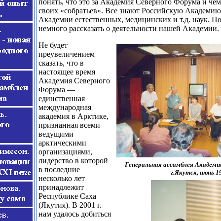
понять, что это за Академия Северного Форума и чем
своих «собратьев». Все знают Российскую Академию
Академии естественных, медицинских и т.д. наук. П
немного рассказать о деятельности нашей Академии.
Не будет
преувеличением
сказать, что в
настоящее время
Академия Северного
Форума —
единственная
международная
академия в Арктике,
признанная всеми
ведущими
арктическими
организациями,
лидерство в которой
Генеральная ассамблея Академи
в последние
г.Якутск, июнь 19
несколько лет
принадлежит
Республике Саха
(Якутия). В 2001 г.
нам удалось добиться