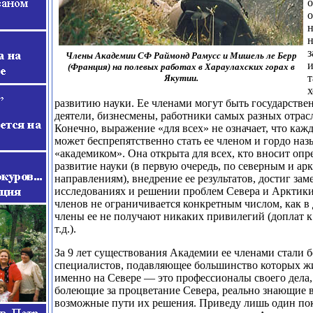
о
н
н
Члены Академии СФ Раймонд Рамусс и Мишель ле Берр
и
(Франция) на полевых работах в Хараулахских горах в
т
Якутии.
х
развитию науки. Ее членами могут быть государств
деятели, бизнесмены, работники самых разных отрасл
Конечно, выражение «для всех» не означает, что к
может беспрепятственно стать ее членом и гордо наз
«академиком». Она открыта для всех, кто вносит оп
развитие науки (в первую очередь, по северным и ар
направлениям), внедрение ее результатов, достиг зам
исследованиях и решении проблем Севера и Арктики.
членов не ограничивается конкретным числом, как в 
члены ее не получают никаких привилегий (доплат к 
т.д.).
За 9 лет существования Академии ее членами стали б
специалистов, подавляющее большинство которых жи
именно на Севере — это профессионалы своего дела,
болеющие за процветание Севера, реально знающие в
возможные пути их решения. Приведу лишь один пок