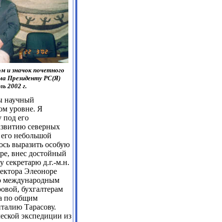
м и значок почетного
ма Президенту РС(Я)
ь 2002 г.
ы научный
ом уровне. Я
 под его
азвитию северных
 его небольшой
ось выразить особую
тре, внес достойный
 секретарю д.г.-м.н.
ектора Элеоноре
о международным
овой, бухгалтерам
а по общим
талию Тарасову.
еской экспедиции из