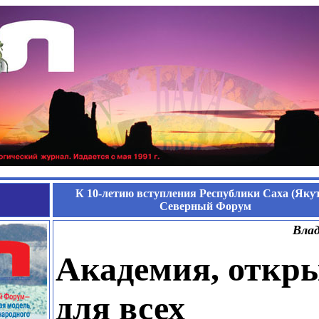
К 10-летию вступления Республики Саха (Якут
Северный Форум
Вла
Академия, откр
для всех