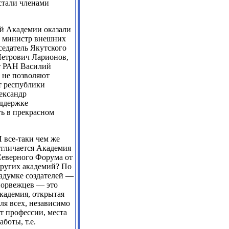
стали членами
ей Академии оказали
, министр внешних
седатель Якутского
Петрович Ларионов,
т РАН Василий
 не позволяют
т республики
ександр
оддержке
ть в прекрасном
 все-таки чем же
тличается Академия
еверного Форума от
ругих академий? По
адумке создателей —
норвежцев — это
кадемия, открытая
ля всех, независимо
т профессии, места
аботы, т.е.