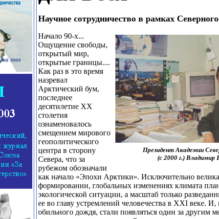
Научное сотрудничество в рамках Северног
Начало 90-х...
Ощущение свободы,
открытый мир,
открытые границы....
Как раз в это время
назревал
Арктический бум,
последнее
десятилетие ХХ
столетия
ознаменовалось
смещением мирового
геополитического
центра в сторону
Президент Академии Сев
(с 2000 г.) Владимир 
Севера, что за
рубежом обозначали
как начало «Эпохи Арктики». Исключительно велика
формировании, глобальных изменениях климата пла
экологической ситуации, а масштаб только разведанн
ее во главу устремлений человечества в XXI веке. И,
обильного дождя, стали появляться один за другим 