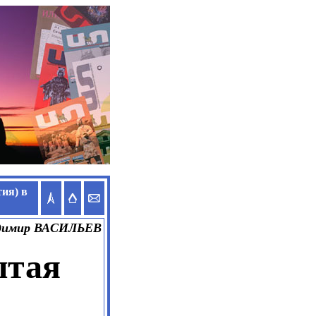
ия) в
димир ВАСИЛЬЕВ
ытая