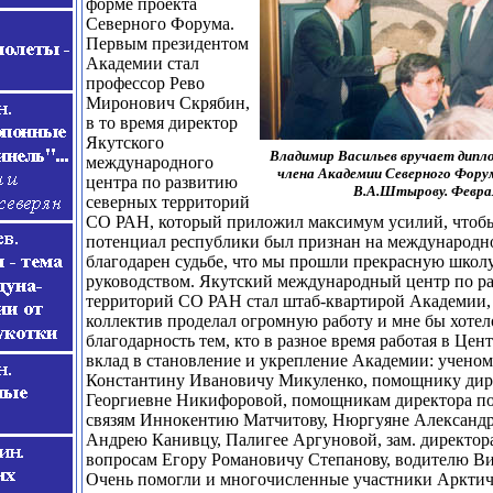
форме проекта
Северного Форума.
Первым президентом
Академии стал
профессор Рево
Миронович Скрябин,
в то время директор
Якутского
Владимир Васильев вручает дипло
международного
члена Академии Северного Фору
центра по развитию
В.А.Штырову. Феврал
северных территорий
СО РАН, который приложил максимум усилий, чтоб
потенциал республики был признан на международн
благодарен судьбе, что мы прошли прекрасную школу
руководством. Якутский международный центр по р
территорий СО РАН стал штаб-квартирой Академии,
коллектив проделал огромную работу и мне бы хотел
благодарность тем, кто в разное время работая в Цен
вклад в становление и укрепление Академии: ученому
Константину Ивановичу Микуленко, помощнику дир
Георгиевне Никифоровой, помощникам директора п
связям Иннокентию Матчитову, Нюргуяне Александр
Андрею Канивцу, Палигее Аргуновой, зам. директор
вопросам Егору Романовичу Степанову, водителю Ви
Очень помогли и многочисленные участники Арктич