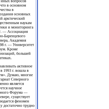
и иных вопросов
 что в основном
чества в
оздания основных
ый арктический
щественным наукам
енки и мониторинга
г. — Ассоциация
ро-Баренцевого
евера, Академия
98 г. — Университет
рум. Кроме
анизаций, большей
атиках.
навливать активное
 1993 г. вошла в
ум». Думаю, многие
етариат Северного
енно является
уется научное
ерного Форума —
Севере, существует
людается феномен
у достаточно трудно