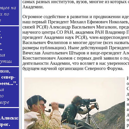
самых разных институтов, вузов, многие из которых 
Академии.
Огромное содействие в развитии и продвижении ид
наш первый Президент Михаил Ефимович Николаев
связей РС(Я) Александр Васильевич Мигалкин, пред
научного центра СО РАН, академик РАН Владимир 
президент Академии наук РС(Я), член-корреспонден
Васильевич Филиппов и многие другие (всех назвать
размеры публикации). Ныне действующий Президен
Вячеслав Анатольевич Штыров и вице-президент Ал
Константинович Акимов с первых дней заявили о п
деятельности Академии, что вселяет в нас увереннос
будущем научной организации Северного Форума.
И
о
С
д
з
а
д
о
р