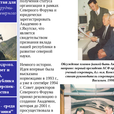
получения статуса
организации в рамках
Северного Форума и
юридически
зарегистрировать
Академию в
г.Якутске, что
является
свидетельством
признания вклада
нашей республики в
развитие северной
науки.
Обсуждение планов (какой быть Ак
Немного истории.
направо: первый президент АСФ пр
Идея впервые была
ученый секретарь, д.г.-м.н. Ко
высказана
стоит руководитель секретар
норвежцами в 1993 г.,
Васильев. 1998
а уже в сентябре 1994
г. Совет директоров
Северного Форума
принял резолюцию о
создании Академии,
которая до 2001 г.
просуществовала в